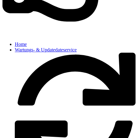
Home
Wartungs- & Updatedateservice