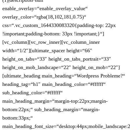
(1)|description^null“
enable_overlay=“enable_overlay_value“
overlay_color=“rgba(18,102,181,0.75)“
css=“.vc_custom_1644330083320{padding-top: 22px
!important;padding-bottom: 33px !important;}“]
[vc_column][vc_row_inner][vc_column_inner
width=“1/2″][ultimate_spacer height=“66″
height_on_tabs=“33″ height_on_tabs_portrait=“33″
height_on_mob_landscape=“22″ height_on_mob=“22″]
[ultimate_heading main_heading=“Wordpress Probleme?“
heading_tag=“h1″ main_heading_color=“#ffffff“
sub_heading_color=“#ffffff“
main_heading_margin=“margin-top:22px;margin-
bottom:22px;“ sub_heading_margin=“margin-
bottom:33px;“
main_heading_font_size=“desktop:44px;mobile_landscape: