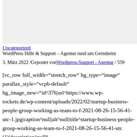
Uncategorized
WordPress Hilfe & Support – Agentur rund um Gernsheim
3. März 2022
/
Gepostet von
Wordpress-Support - Agentur
/
559
[vc_row full_width=“stretch_row“ bg_type=“image“
parallax_style=“vcpb-default“
bg_image_new=“id^376|url^https://www.wp-
rockets.de/wp-content/uploads/2022/02/startup-business-
people-group-working-as-team-to-f-2021-08-26-15-56-41-
utc-1.jpg|caption^null|alt^null|title^startup-business-people-
group-working-as-team-to-f-2021-08-26-15-56-41-utc