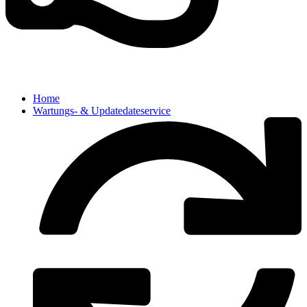
Home
Wartungs- & Updatedateservice