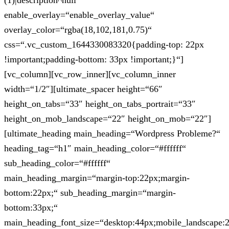
(1)|description^null“
enable_overlay=“enable_overlay_value“
overlay_color=“rgba(18,102,181,0.75)“
css=“.vc_custom_1644330083320{padding-top: 22px
!important;padding-bottom: 33px !important;}“]
[vc_column][vc_row_inner][vc_column_inner
width=“1/2″][ultimate_spacer height=“66″
height_on_tabs=“33″ height_on_tabs_portrait=“33″
height_on_mob_landscape=“22″ height_on_mob=“22″]
[ultimate_heading main_heading=“Wordpress Probleme?“
heading_tag=“h1″ main_heading_color=“#ffffff“
sub_heading_color=“#ffffff“
main_heading_margin=“margin-top:22px;margin-
bottom:22px;“ sub_heading_margin=“margin-
bottom:33px;“
main_heading_font_size=“desktop:44px;mobile_landscape: