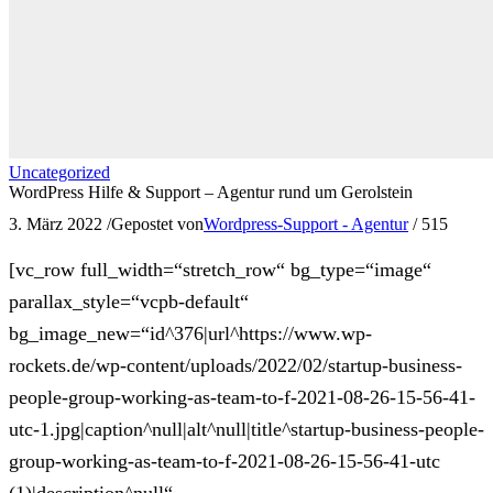
Uncategorized
WordPress Hilfe & Support – Agentur rund um Gerolstein
3. März 2022
/
Gepostet von
Wordpress-Support - Agentur
/
515
[vc_row full_width=“stretch_row“ bg_type=“image“
parallax_style=“vcpb-default“
bg_image_new=“id^376|url^https://www.wp-
rockets.de/wp-content/uploads/2022/02/startup-business-
people-group-working-as-team-to-f-2021-08-26-15-56-41-
utc-1.jpg|caption^null|alt^null|title^startup-business-people-
group-working-as-team-to-f-2021-08-26-15-56-41-utc