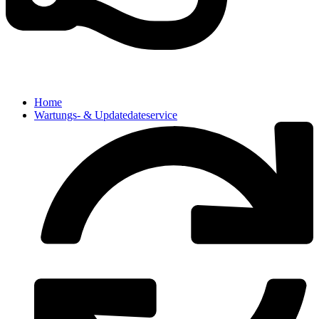
Home
Wartungs- & Updatedateservice