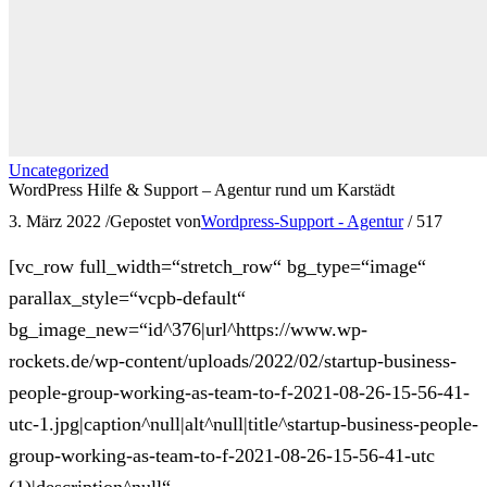
Uncategorized
WordPress Hilfe & Support – Agentur rund um Karstädt
3. März 2022
/
Gepostet von
Wordpress-Support - Agentur
/
517
[vc_row full_width=“stretch_row“ bg_type=“image“
parallax_style=“vcpb-default“
bg_image_new=“id^376|url^https://www.wp-
rockets.de/wp-content/uploads/2022/02/startup-business-
people-group-working-as-team-to-f-2021-08-26-15-56-41-
utc-1.jpg|caption^null|alt^null|title^startup-business-people-
group-working-as-team-to-f-2021-08-26-15-56-41-utc