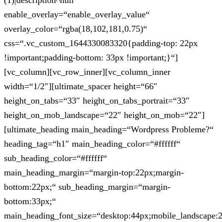
(1)|description^null“
enable_overlay=“enable_overlay_value“
overlay_color=“rgba(18,102,181,0.75)“
css=“.vc_custom_1644330083320{padding-top: 22px
!important;padding-bottom: 33px !important;}“]
[vc_column][vc_row_inner][vc_column_inner
width=“1/2″][ultimate_spacer height=“66″
height_on_tabs=“33″ height_on_tabs_portrait=“33″
height_on_mob_landscape=“22″ height_on_mob=“22″]
[ultimate_heading main_heading=“Wordpress Probleme?“
heading_tag=“h1″ main_heading_color=“#ffffff“
sub_heading_color=“#ffffff“
main_heading_margin=“margin-top:22px;margin-
bottom:22px;“ sub_heading_margin=“margin-
bottom:33px;“
main_heading_font_size=“desktop:44px;mobile_landscape: