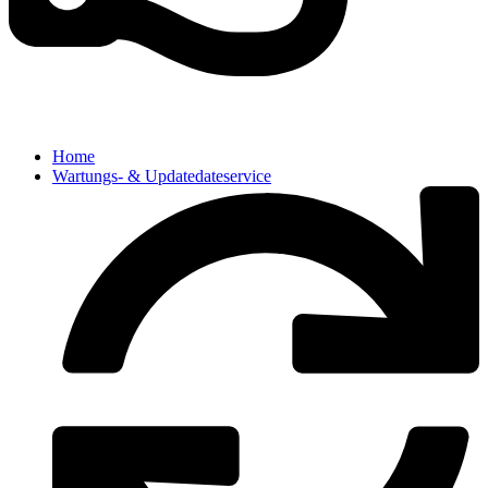
Home
Wartungs- & Updatedateservice