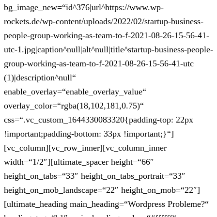
bg_image_new=“id^376|url^https://www.wp-
rockets.de/wp-content/uploads/2022/02/startup-business-
people-group-working-as-team-to-f-2021-08-26-15-56-41-
utc-1.jpg|caption^null|alt^null|title^startup-business-people-
group-working-as-team-to-f-2021-08-26-15-56-41-utc
(1)|description^null“
enable_overlay=“enable_overlay_value“
overlay_color=“rgba(18,102,181,0.75)“
css=“.vc_custom_1644330083320{padding-top: 22px
!important;padding-bottom: 33px !important;}“]
[vc_column][vc_row_inner][vc_column_inner
width=“1/2″][ultimate_spacer height=“66″
height_on_tabs=“33″ height_on_tabs_portrait=“33″
height_on_mob_landscape=“22″ height_on_mob=“22″]
[ultimate_heading main_heading=“Wordpress Probleme?“