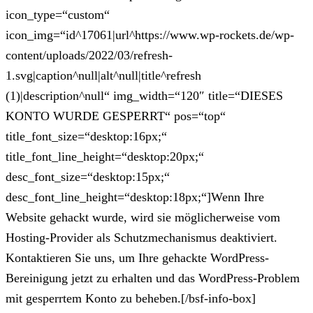
icon_type=“custom“
icon_img=“id^17061|url^https://www.wp-rockets.de/wp-
content/uploads/2022/03/refresh-
1.svg|caption^null|alt^null|title^refresh
(1)|description^null“ img_width=“120″ title=“DIESES
KONTO WURDE GESPERRT“ pos=“top“
title_font_size=“desktop:16px;“
title_font_line_height=“desktop:20px;“
desc_font_size=“desktop:15px;“
desc_font_line_height=“desktop:18px;“]Wenn Ihre
Website gehackt wurde, wird sie möglicherweise vom
Hosting-Provider als Schutzmechanismus deaktiviert.
Kontaktieren Sie uns, um Ihre gehackte WordPress-
Bereinigung jetzt zu erhalten und das WordPress-Problem
mit gesperrtem Konto zu beheben.[/bsf-info-box]