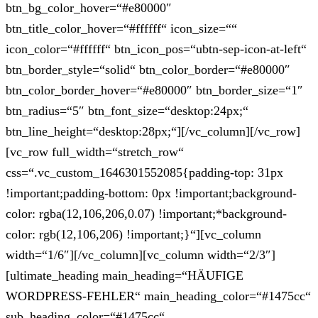
btn_bg_color_hover=“#e80000″
btn_title_color_hover=“#ffffff“ icon_size=““
icon_color=“#ffffff“ btn_icon_pos=“ubtn-sep-icon-at-left“
btn_border_style=“solid“ btn_color_border=“#e80000″
btn_color_border_hover=“#e80000″ btn_border_size=“1″
btn_radius=“5″ btn_font_size=“desktop:24px;“
btn_line_height=“desktop:28px;“][/vc_column][/vc_row]
[vc_row full_width=“stretch_row“
css=“.vc_custom_1646301552085{padding-top: 31px
!important;padding-bottom: 0px !important;background-
color: rgba(12,106,206,0.07) !important;*background-
color: rgb(12,106,206) !important;}“][vc_column
width=“1/6″][/vc_column][vc_column width=“2/3″]
[ultimate_heading main_heading=“HÄUFIGE
WORDPRESS-FEHLER“ main_heading_color=“#1475cc“
sub_heading_color=“#1475cc“