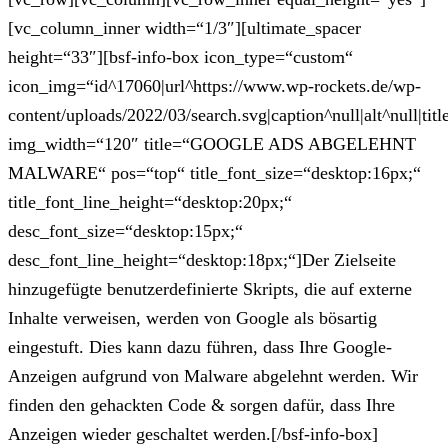
[vc_column_inner width=“1/3″][ultimate_spacer
height=“33″][bsf-info-box icon_type=“custom“
icon_img=“id^17060|url^https://www.wp-rockets.de/wp-
content/uploads/2022/03/search.svg|caption^null|alt^null|titl
img_width=“120″ title=“GOOGLE ADS ABGELEHNT
MALWARE“ pos=“top“ title_font_size=“desktop:16px;“
title_font_line_height=“desktop:20px;“
desc_font_size=“desktop:15px;“
desc_font_line_height=“desktop:18px;“]Der Zielseite
hinzugefügte benutzerdefinierte Skripts, die auf externe
Inhalte verweisen, werden von Google als bösartig
eingestuft. Dies kann dazu führen, dass Ihre Google-
Anzeigen aufgrund von Malware abgelehnt werden. Wir
finden den gehackten Code & sorgen dafür, dass Ihre
Anzeigen wieder geschaltet werden.[/bsf-info-box]