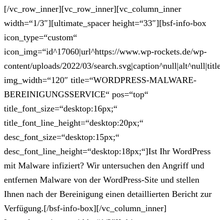
[/vc_row_inner][vc_row_inner][vc_column_inner
width=“1/3″][ultimate_spacer height=“33″][bsf-info-box
icon_type=“custom“
icon_img=“id^17060|url^https://www.wp-rockets.de/wp-
content/uploads/2022/03/search.svg|caption^null|alt^null|titl
img_width=“120″ title=“WORDPRESS-MALWARE-
BEREINIGUNGSSERVICE“ pos=“top“
title_font_size=“desktop:16px;“
title_font_line_height=“desktop:20px;“
desc_font_size=“desktop:15px;“
desc_font_line_height=“desktop:18px;“]Ist Ihr WordPress
mit Malware infiziert? Wir untersuchen den Angriff und
entfernen Malware von der WordPress-Site und stellen
Ihnen nach der Bereinigung einen detaillierten Bericht zur
Verfügung.[/bsf-info-box][/vc_column_inner]