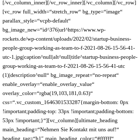
[/vc_column_inner][/vc_row_inner][/vc_column][/vc_row]
[vc_row full_width=“stretch_row“ bg_type=“image“
parallax_style=“vcpb-default“
bg_image_new=“id^376|url^https://www.wp-
rockets.de/wp-content/uploads/2022/02/startup-business-
people-group-working-as-team-to-f-2021-08-26-15-56-41-
utc-1.jpg|caption^null|alt^null|title^startup-business-people-
group-working-as-team-to-f-2021-08-26-15-56-41-utc
(1)|description^null“ bg_image_repeat=“no-repeat“
enable_overlay=“enable_overlay_value“
overlay_color=“rgba(19,103,181,0.63)“
css=“.vc_custom_1646301533287{margin-bottom: 0px
!important;padding-top: 33px !important;padding-bottom:
53px !important;}“][vc_column][ultimate_heading
main_heading=“Nehmen Sie Kontakt mit uns auf!“
heading_tag=“h1″ main_heading_color=“#ffffff“