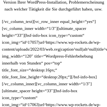
Version Ihrer WordPress-Installation, Problemerscheinung
nach welcher Tätigkeit die Sie durchgeführt haben, usw.
[/vc_column_text][vc_row_inner equal_height=“yes“]
[vc_column_inner width=“1/3″][ultimate_spacer
height=“33″][bsf-info-box icon_type=“custom“
icon_img=“id^17057|url^https://www.wp-rockets.de/wp-
content/uploads/2022/03/web.svg|caption^null|alt^null|title^
img_width=“120″ title=“Wordpress-Fehlerbehebung
innerhalb von Stunden“ pos=“top“
title_font_size=“desktop:16px;“
title_font_line_height=“desktop:20px;“][/bsf-info-box]
[/vc_column_inner][vc_column_inner width=“1/3″]
[ultimate_spacer height=“33″][bsf-info-box
icon_type=“custom“
icon_img=“id^17063|url^https://www.wp-rockets.de/wp-