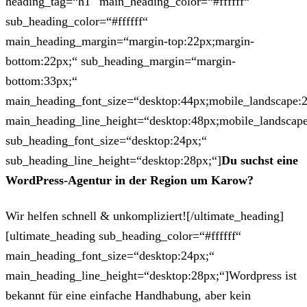
heading_tag=“h1″ main_heading_color=“#ffffff“
sub_heading_color=“#ffffff“
main_heading_margin=“margin-top:22px;margin-
bottom:22px;“ sub_heading_margin=“margin-
bottom:33px;“
main_heading_font_size=“desktop:44px;mobile_landscape:
main_heading_line_height=“desktop:48px;mobile_landscape
sub_heading_font_size=“desktop:24px;“
sub_heading_line_height=“desktop:28px;“]
Du suchst eine
WordPress-Agentur in der Region um Karow?
Wir helfen schnell & unkompliziert![/ultimate_heading]
[ultimate_heading sub_heading_color=“#ffffff“
main_heading_font_size=“desktop:24px;“
main_heading_line_height=“desktop:28px;“]Wordpress ist
bekannt für eine einfache Handhabung, aber kein