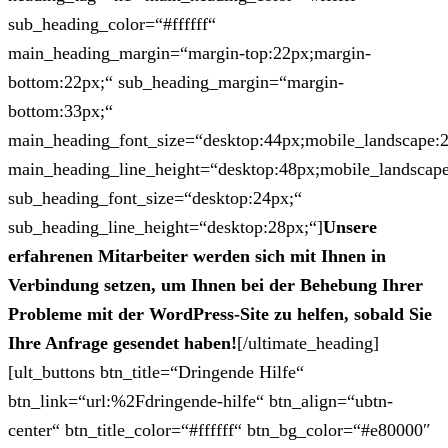
sub_heading_color=“#ffffff“
main_heading_margin=“margin-top:22px;margin-
bottom:22px;“ sub_heading_margin=“margin-
bottom:33px;“
main_heading_font_size=“desktop:44px;mobile_landscape:
main_heading_line_height=“desktop:48px;mobile_landscape
sub_heading_font_size=“desktop:24px;“
sub_heading_line_height=“desktop:28px;“]
Unsere
erfahrenen Mitarbeiter werden sich mit Ihnen in
Verbindung setzen, um Ihnen bei der Behebung Ihrer
Probleme mit der WordPress-Site zu helfen, sobald Sie
Ihre Anfrage gesendet haben!
[/ultimate_heading]
[ult_buttons btn_title=“Dringende Hilfe“
btn_link=“url:%2Fdringende-hilfe“ btn_align=“ubtn-
center“ btn_title_color=“#ffffff“ btn_bg_color=“#e80000″