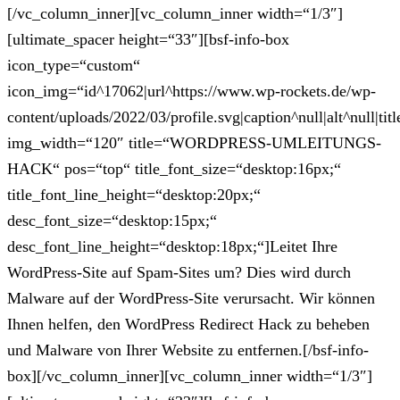
[/vc_column_inner][vc_column_inner width=“1/3″]
[ultimate_spacer height=“33″][bsf-info-box
icon_type=“custom“
icon_img=“id^17062|url^https://www.wp-rockets.de/wp-
content/uploads/2022/03/profile.svg|caption^null|alt^null|titl
img_width=“120″ title=“WORDPRESS-UMLEITUNGS-
HACK“ pos=“top“ title_font_size=“desktop:16px;“
title_font_line_height=“desktop:20px;“
desc_font_size=“desktop:15px;“
desc_font_line_height=“desktop:18px;“]Leitet Ihre
WordPress-Site auf Spam-Sites um? Dies wird durch
Malware auf der WordPress-Site verursacht. Wir können
Ihnen helfen, den WordPress Redirect Hack zu beheben
und Malware von Ihrer Website zu entfernen.[/bsf-info-
box][/vc_column_inner][vc_column_inner width=“1/3″]