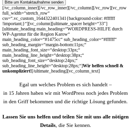
[/vc_column_inner][/vc_row_inner][/vc_column][/vc_row][vc_row
full_width=“stretch_row“
css=“.vc_custom_1644322401341{background-color: #ffffff
!important;}“][vc_column][ultimate_spacer height=“33″]
[ultimate_heading main_heading=“WORDPRESS-HILFE durch
WP-Agentur für die Region Karow“
main_heading_color=“#1475cc“ sub_heading_color=“#ffffff“
sub_heading_margin=“margin-bottom:11px;“
main_heading_font_size=“desktop:33px;“
main_heading_line_height=“desktop:38px;“
sub_heading_font_size=“desktop:24px;“
sub_heading_line_height=“desktop:28px;“]
Wir helfen schnell &
unkompliziert!
[/ultimate_heading][vc_column_text]
Egal um welches Problem es sich handelt –
in 15 Jahren haben wir mit WordPress noch jedes Problem
in den Griff bekommen und die richtige Lösung gefunden.
Lassen Sie uns helfen und teilen Sie mit uns alle nötigen
Details
, die Sie kennen.