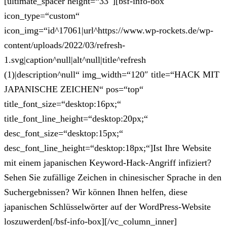
[ultimate_spacer height=“33″][bsf-info-box
icon_type=“custom“
icon_img=“id^17061|url^https://www.wp-rockets.de/wp-
content/uploads/2022/03/refresh-
1.svg|caption^null|alt^null|title^refresh
(1)|description^null“ img_width=“120″ title=“HACK MIT
JAPANISCHE ZEICHEN“ pos=“top“
title_font_size=“desktop:16px;“
title_font_line_height=“desktop:20px;“
desc_font_size=“desktop:15px;“
desc_font_line_height=“desktop:18px;“]Ist Ihre Website
mit einem japanischen Keyword-Hack-Angriff infiziert?
Sehen Sie zufällige Zeichen in chinesischer Sprache in den
Suchergebnissen? Wir können Ihnen helfen, diese
japanischen Schlüsselwörter auf der WordPress-Website
loszuwerden[/bsf-info-box][/vc_column_inner]