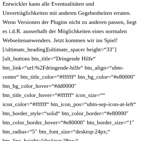
Entwickler kann alle Eventualitäten und
Unverträglichkeiten mit anderen Gegebenheiten erraten.
Wenn Versionen der Plugins nicht zu anderen passen, liegt
es i.d.R. ausserhalb der Möglichkeiten eines normalen
Webseitenanwenders. Jetzt kommen wir ins Spiel!
[/ultimate_heading][ultimate_spacer height=“33″]
[ult_buttons btn_title=“Dringende Hilfe“
btn_link=“url:%2Fdringende-hilfe“ btn_align=“ubtn-
center“ btn_title_color=“#ffffff“ btn_bg_color=“#e80000″
btn_bg_color_hover=“#dd0000″
btn_title_color_hover=“#ffffff“ icon_size=““
icon_color=“#ffffff“ btn_icon_pos=“ubtn-sep-icon-at-left“
btn_border_style=“solid“ btn_color_border=“#e80000″
btn_color_border_hover=“#e80000″ btn_border_size=“1″
btn_radius=“5″ btn_font_size=“desktop:24px;“
btn_line_height=“desktop:28px;“