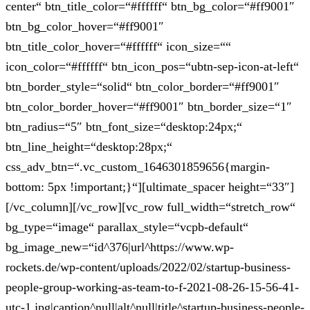
center“ btn_title_color=“#ffffff“ btn_bg_color=“#ff9001″
btn_bg_color_hover=“#ff9001″
btn_title_color_hover=“#ffffff“ icon_size=““
icon_color=“#ffffff“ btn_icon_pos=“ubtn-sep-icon-at-left“
btn_border_style=“solid“ btn_color_border=“#ff9001″
btn_color_border_hover=“#ff9001″ btn_border_size=“1″
btn_radius=“5″ btn_font_size=“desktop:24px;“
btn_line_height=“desktop:28px;“
css_adv_btn=“.vc_custom_1646301859656{margin-
bottom: 5px !important;}“][ultimate_spacer height=“33″]
[/vc_column][/vc_row][vc_row full_width=“stretch_row“
bg_type=“image“ parallax_style=“vcpb-default“
bg_image_new=“id^376|url^https://www.wp-
rockets.de/wp-content/uploads/2022/02/startup-business-
people-group-working-as-team-to-f-2021-08-26-15-56-41-
utc-1.jpg|caption^null|alt^null|title^startup-business-people-