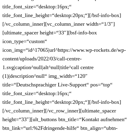
title_font_size=“desktop:16px;“
title_font_line_height=“desktop:20px;“][/bsf-info-box]
[/vc_column_inner][vc_column_inner width=“1/3″]
[ultimate_spacer height=“33″][bsf-info-box
icon_type=“custom“
icon_img=“id^17065|url^https://www.wp-rockets.de/wp-
content/uploads/2022/03/call-centre-
1.svg|caption^null|alt^null|title^call centre
(1)|description^null“ img_width=“120″
title=“Deutschsprachiger Live-Support“ pos=“top“
title_font_size=“desktop:16px;“
title_font_line_height=“desktop:20px;“][/bsf-info-box]
[/vc_column_inner][/vc_row_inner][ultimate_spacer
height=“33″][ult_buttons btn_title=“Kontakt aufnehmen“
btn_link=“url:%2Fdringende-hilfe“ btn_align=“ubtn-