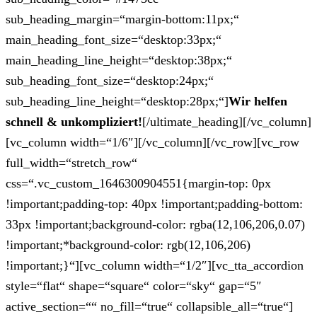
sub_heading_margin=“margin-bottom:11px;“
main_heading_font_size=“desktop:33px;“
main_heading_line_height=“desktop:38px;“
sub_heading_font_size=“desktop:24px;“
sub_heading_line_height=“desktop:28px;“]
Wir helfen
schnell & unkompliziert!
[/ultimate_heading][/vc_column]
[vc_column width=“1/6″][/vc_column][/vc_row][vc_row
full_width=“stretch_row“
css=“.vc_custom_1646300904551{margin-top: 0px
!important;padding-top: 40px !important;padding-bottom:
33px !important;background-color: rgba(12,106,206,0.07)
!important;*background-color: rgb(12,106,206)
!important;}“][vc_column width=“1/2″][vc_tta_accordion
style=“flat“ shape=“square“ color=“sky“ gap=“5″
active_section=““ no_fill=“true“ collapsible_all=“true“]