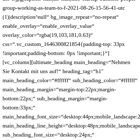
group-working-as-team-to-f-2021-08-26-15-56-41-utc
(1)|description^null“ bg_image_repeat=“no-repeat“
enable_overlay=“enable_overlay_value“
overlay_color=“rgba(19,103,181,0.63)“
css=“.vc_custom_1646300821854{padding-top: 33px
!important;padding-bottom: 0px !important;}“]
[vc_column][ultimate_heading main_heading=“Nehmen
Sie Kontakt mit uns auf!“ heading_tag=“h1″
main_heading_color=“#ffffff“ sub_heading_color=“#ffffff“
main_heading_margin=“margin-top:22px;margin-
bottom:22px;“ sub_heading_margin=“margin-
bottom:33px;“
main_heading_font_size=“desktop:44px;mobile_landscape:
main_heading_line_height=“desktop:48px;mobile_landscape
sub_heading_font_size=“desktop:24px;“