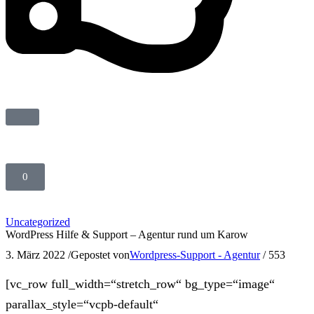
0
Uncategorized
WordPress Hilfe & Support – Agentur rund um Karow
3. März 2022
/
Gepostet von
Wordpress-Support - Agentur
/
553
[vc_row full_width=“stretch_row“ bg_type=“image“
parallax_style=“vcpb-default“