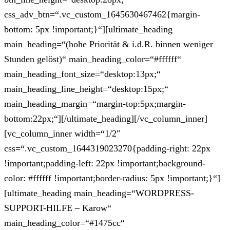
css_adv_btn=“.vc_custom_1645630467462{margin-
bottom: 5px !important;}“][ultimate_heading
main_heading=“(hohe Priorität & i.d.R. binnen weniger
Stunden gelöst)“ main_heading_color=“#ffffff“
main_heading_font_size=“desktop:13px;“
main_heading_line_height=“desktop:15px;“
main_heading_margin=“margin-top:5px;margin-
bottom:22px;“][/ultimate_heading][/vc_column_inner]
[vc_column_inner width=“1/2″
css=“.vc_custom_1644319023270{padding-right: 22px
!important;padding-left: 22px !important;background-
color: #ffffff !important;border-radius: 5px !important;}“]
[ultimate_heading main_heading=“WORDPRESS-
SUPPORT-HILFE – Karow“
main_heading_color=“#1475cc“