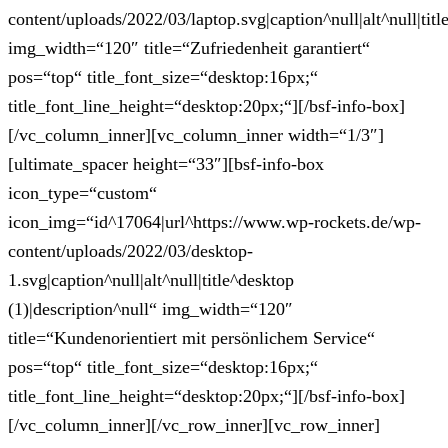
content/uploads/2022/03/laptop.svg|caption^null|alt^null|titl
img_width=“120″ title=“Zufriedenheit garantiert“
pos=“top“ title_font_size=“desktop:16px;“
title_font_line_height=“desktop:20px;“][/bsf-info-box]
[/vc_column_inner][vc_column_inner width=“1/3″]
[ultimate_spacer height=“33″][bsf-info-box
icon_type=“custom“
icon_img=“id^17064|url^https://www.wp-rockets.de/wp-
content/uploads/2022/03/desktop-
1.svg|caption^null|alt^null|title^desktop
(1)|description^null“ img_width=“120″
title=“Kundenorientiert mit persönlichem Service“
pos=“top“ title_font_size=“desktop:16px;“
title_font_line_height=“desktop:20px;“][/bsf-info-box]
[/vc_column_inner][/vc_row_inner][vc_row_inner]