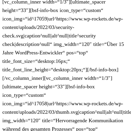
[vc_column_inner width=“1/3″][ultimate_spacer
height=“33″][bsf-info-box icon_type=“custom“
icon_img=“id^17059|url^https://www.wp-rockets.de/wp-
content/uploads/2022/03/security-
check.svg|caption^null|alt^null|title^security
check|description^null“ img_width=“120″ title=“Über 15
Jahre WordPress-Entwickler“ pos=“top“
title_font_size=“desktop:16px;“
title_font_line_height=“desktop:20px;“][/bsf-info-box]
[/vc_column_inner][vc_column_inner width=“1/3″]
[ultimate_spacer height=“33″][bsf-info-box
icon_type=“custom“
icon_img=“id^17058|url^https://www.wp-rockets.de/wp-
content/uploads/2022/03/thumb.svg|caption^null|alt^null|tit
img_width=“120″ title=“Hervorragende Kommunikation
während des gesamten Prozesses“ pos=“top“