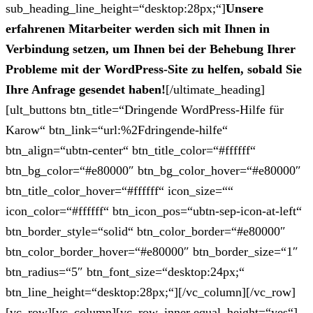
sub_heading_line_height=“desktop:28px;“]
Unsere
erfahrenen Mitarbeiter werden sich mit Ihnen in
Verbindung setzen, um Ihnen bei der Behebung Ihrer
Probleme mit der WordPress-Site zu helfen, sobald Sie
Ihre Anfrage gesendet haben!
[/ultimate_heading]
[ult_buttons btn_title=“Dringende WordPress-Hilfe für
Karow“ btn_link=“url:%2Fdringende-hilfe“
btn_align=“ubtn-center“ btn_title_color=“#ffffff“
btn_bg_color=“#e80000″ btn_bg_color_hover=“#e80000″
btn_title_color_hover=“#ffffff“ icon_size=““
icon_color=“#ffffff“ btn_icon_pos=“ubtn-sep-icon-at-left“
btn_border_style=“solid“ btn_color_border=“#e80000″
btn_color_border_hover=“#e80000″ btn_border_size=“1″
btn_radius=“5″ btn_font_size=“desktop:24px;“
btn_line_height=“desktop:28px;“][/vc_column][/vc_row]
[vc_row][vc_column][vc_row_inner equal_height=“yes“]