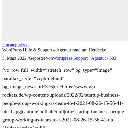
Uncategorized
WordPress Hilfe & Support – Agentur rund um Herdecke
3. März 2022
/
Gepostet von
Wordpress-Support - Agentur
/
603
[vc_row full_width=“stretch_row“ bg_type=“image“
parallax_style=“vcpb-default“
bg_image_new=“id^376|url^https://www.wp-
rockets.de/wp-content/uploads/2022/02/startup-business-
people-group-working-as-team-to-f-2021-08-26-15-56-41-
utc-1.jpg|caption^null|alt^null|title^startup-business-people-
group-working-as-team-to-f-2021-08-26-15-56-41-utc