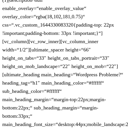
(1)|description^null“
enable_overlay=“enable_overlay_value“
overlay_color=“rgba(18,102,181,0.75)“
css=“.vc_custom_1644330083320{padding-top: 22px
!important;padding-bottom: 33px !important;}“]
[vc_column][vc_row_inner][vc_column_inner
width=“1/2″][ultimate_spacer height=“66″
height_on_tabs=“33″ height_on_tabs_portrait=“33″
height_on_mob_landscape=“22″ height_on_mob=“22″]
[ultimate_heading main_heading=“Wordpress Probleme?“
heading_tag=“h1″ main_heading_color=“#ffffff“
sub_heading_color=“#ffffff“
main_heading_margin=“margin-top:22px;margin-
bottom:22px;“ sub_heading_margin=“margin-
bottom:33px;“
main_heading_font_size=“desktop:44px;mobile_landscape: