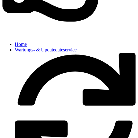
Home
Wartungs- & Updatedateservice