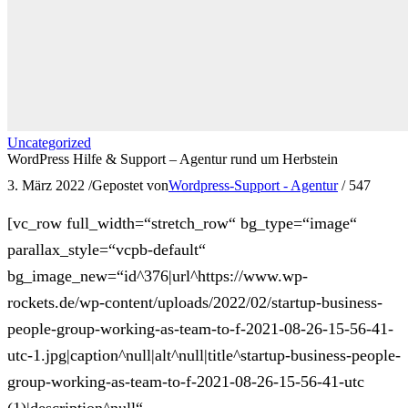
Uncategorized
WordPress Hilfe & Support – Agentur rund um Herbstein
3. März 2022
/
Gepostet von
Wordpress-Support - Agentur
/
547
[vc_row full_width=“stretch_row“ bg_type=“image“
parallax_style=“vcpb-default“
bg_image_new=“id^376|url^https://www.wp-
rockets.de/wp-content/uploads/2022/02/startup-business-
people-group-working-as-team-to-f-2021-08-26-15-56-41-
utc-1.jpg|caption^null|alt^null|title^startup-business-people-
group-working-as-team-to-f-2021-08-26-15-56-41-utc