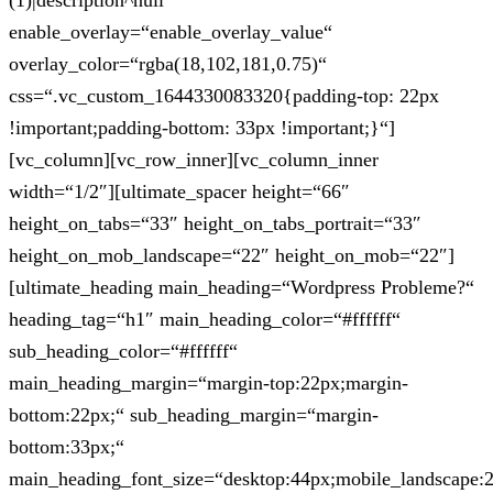
(1)|description^null“
enable_overlay=“enable_overlay_value“
overlay_color=“rgba(18,102,181,0.75)“
css=“.vc_custom_1644330083320{padding-top: 22px
!important;padding-bottom: 33px !important;}“]
[vc_column][vc_row_inner][vc_column_inner
width=“1/2″][ultimate_spacer height=“66″
height_on_tabs=“33″ height_on_tabs_portrait=“33″
height_on_mob_landscape=“22″ height_on_mob=“22″]
[ultimate_heading main_heading=“Wordpress Probleme?“
heading_tag=“h1″ main_heading_color=“#ffffff“
sub_heading_color=“#ffffff“
main_heading_margin=“margin-top:22px;margin-
bottom:22px;“ sub_heading_margin=“margin-
bottom:33px;“
main_heading_font_size=“desktop:44px;mobile_landscape: