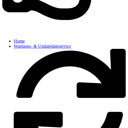
Home
Wartungs- & Updatedateservice