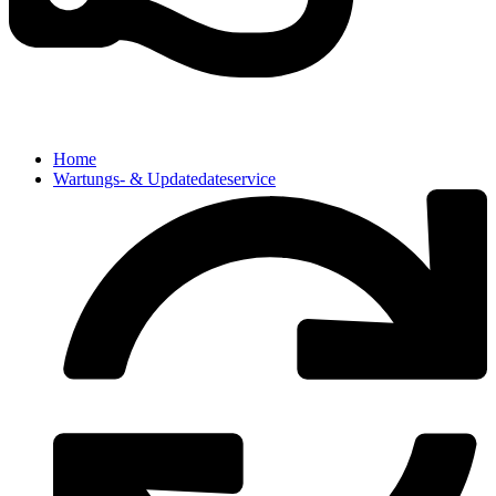
Home
Wartungs- & Updatedateservice