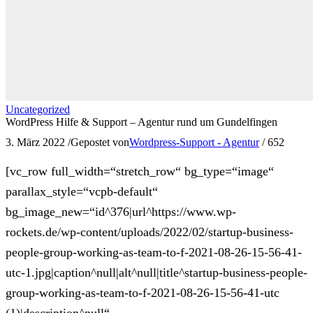
Uncategorized
WordPress Hilfe & Support – Agentur rund um Gundelfingen
3. März 2022
/
Gepostet von
Wordpress-Support - Agentur
/
652
[vc_row full_width=“stretch_row“ bg_type=“image“
parallax_style=“vcpb-default“
bg_image_new=“id^376|url^https://www.wp-
rockets.de/wp-content/uploads/2022/02/startup-business-
people-group-working-as-team-to-f-2021-08-26-15-56-41-
utc-1.jpg|caption^null|alt^null|title^startup-business-people-
group-working-as-team-to-f-2021-08-26-15-56-41-utc