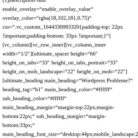
(1)|description^null“
enable_overlay=“enable_overlay_value“
overlay_color=“rgba(18,102,181,0.75)“
css=“.vc_custom_1644330083320{padding-top: 22px
!important;padding-bottom: 33px !important;}“]
[vc_column][vc_row_inner][vc_column_inner
width=“1/2″][ultimate_spacer height=“66″
height_on_tabs=“33″ height_on_tabs_portrait=“33″
height_on_mob_landscape=“22″ height_on_mob=“22″]
[ultimate_heading main_heading=“Wordpress Probleme?“
heading_tag=“h1″ main_heading_color=“#ffffff“
sub_heading_color=“#ffffff“
main_heading_margin=“margin-top:22px;margin-
bottom:22px;“ sub_heading_margin=“margin-
bottom:33px;“
main_heading_font_size=“desktop:44px;mobile_landscape: