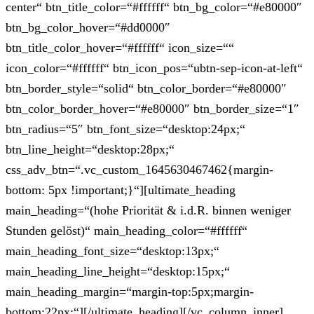
center“ btn_title_color=“#ffffff“ btn_bg_color=“#e80000″
btn_bg_color_hover=“#dd0000″
btn_title_color_hover=“#ffffff“ icon_size=““
icon_color=“#ffffff“ btn_icon_pos=“ubtn-sep-icon-at-left“
btn_border_style=“solid“ btn_color_border=“#e80000″
btn_color_border_hover=“#e80000″ btn_border_size=“1″
btn_radius=“5″ btn_font_size=“desktop:24px;“
btn_line_height=“desktop:28px;“
css_adv_btn=“.vc_custom_1645630467462{margin-
bottom: 5px !important;}“][ultimate_heading
main_heading=“(hohe Priorität & i.d.R. binnen weniger
Stunden gelöst)“ main_heading_color=“#ffffff“
main_heading_font_size=“desktop:13px;“
main_heading_line_height=“desktop:15px;“
main_heading_margin=“margin-top:5px;margin-
bottom:22px;“][/ultimate_heading][/vc_column_inner]