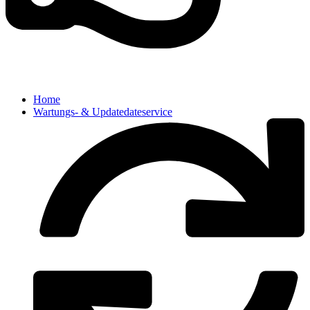
Home
Wartungs- & Updatedateservice