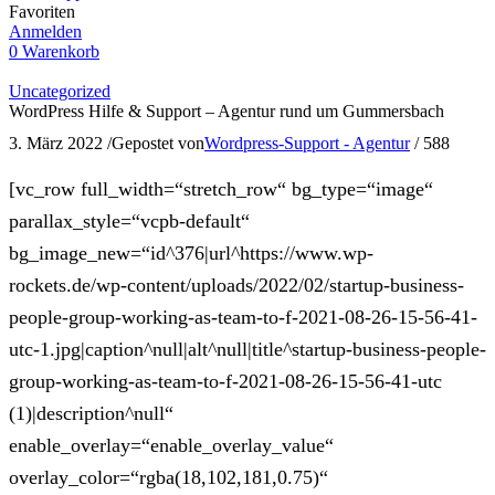
Favoriten
Anmelden
0
Warenkorb
Uncategorized
WordPress Hilfe & Support – Agentur rund um Gummersbach
3. März 2022
/
Gepostet von
Wordpress-Support - Agentur
/
588
[vc_row full_width=“stretch_row“ bg_type=“image“
parallax_style=“vcpb-default“
bg_image_new=“id^376|url^https://www.wp-
rockets.de/wp-content/uploads/2022/02/startup-business-
people-group-working-as-team-to-f-2021-08-26-15-56-41-
utc-1.jpg|caption^null|alt^null|title^startup-business-people-
group-working-as-team-to-f-2021-08-26-15-56-41-utc
(1)|description^null“
enable_overlay=“enable_overlay_value“
overlay_color=“rgba(18,102,181,0.75)“