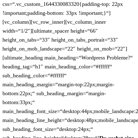
css=“.vc_custom_1644330083320{padding-top: 22px
!important;padding-bottom: 33px !important;}“]
[vc_column][vc_row_inner][vc_column_inner
width=“1/2″][ultimate_spacer height=“66″
height_on_tabs=“33″ height_on_tabs_portrait=“33″
height_on_mob_landscape=“22″ height_on_mob=“22″]
[ultimate_heading main_heading=“Wordpress Probleme?“
heading_tag=“h1″ main_heading_color=“#ffffff“
sub_heading_color=“#ffffff“
main_heading_margin=“margin-top:22px;margin-
bottom:22px;“ sub_heading_margin=“margin-
bottom:33px;“
main_heading_font_size=“desktop:44px;mobile_landscape:
main_heading_line_height=“desktop:48px;mobile_landscape
sub_heading_font_size=“desktop:24px;“