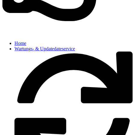
Home
Wartungs- & Updatedateservice