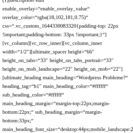
(1)|description^null“
enable_overlay=“enable_overlay_value“
overlay_color=“rgba(18,102,181,0.75)“
css=“.vc_custom_1644330083320{padding-top: 22px
!important;padding-bottom: 33px !important;}“]
[vc_column][vc_row_inner][vc_column_inner
width=“1/2″][ultimate_spacer height=“66″
height_on_tabs=“33″ height_on_tabs_portrait=“33″
height_on_mob_landscape=“22″ height_on_mob=“22″]
[ultimate_heading main_heading=“Wordpress Probleme?“
heading_tag=“h1″ main_heading_color=“#ffffff“
sub_heading_color=“#ffffff“
main_heading_margin=“margin-top:22px;margin-
bottom:22px;“ sub_heading_margin=“margin-
bottom:33px;“
main_heading_font_size=“desktop:44px;mobile_landscape: