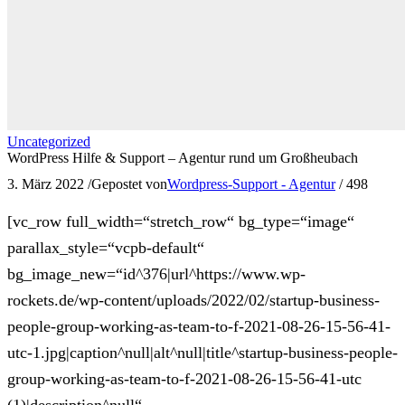
Uncategorized
WordPress Hilfe & Support – Agentur rund um Großheubach
3. März 2022
/
Gepostet von
Wordpress-Support - Agentur
/
498
[vc_row full_width=“stretch_row“ bg_type=“image“
parallax_style=“vcpb-default“
bg_image_new=“id^376|url^https://www.wp-
rockets.de/wp-content/uploads/2022/02/startup-business-
people-group-working-as-team-to-f-2021-08-26-15-56-41-
utc-1.jpg|caption^null|alt^null|title^startup-business-people-
group-working-as-team-to-f-2021-08-26-15-56-41-utc