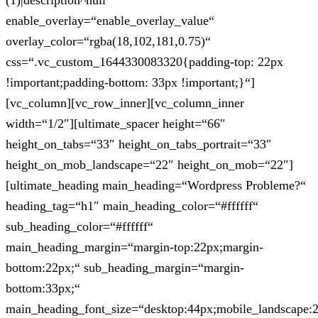
(1)|description^null“
enable_overlay=“enable_overlay_value“
overlay_color=“rgba(18,102,181,0.75)“
css=“.vc_custom_1644330083320{padding-top: 22px
!important;padding-bottom: 33px !important;}“]
[vc_column][vc_row_inner][vc_column_inner
width=“1/2″][ultimate_spacer height=“66″
height_on_tabs=“33″ height_on_tabs_portrait=“33″
height_on_mob_landscape=“22″ height_on_mob=“22″]
[ultimate_heading main_heading=“Wordpress Probleme?“
heading_tag=“h1″ main_heading_color=“#ffffff“
sub_heading_color=“#ffffff“
main_heading_margin=“margin-top:22px;margin-
bottom:22px;“ sub_heading_margin=“margin-
bottom:33px;“
main_heading_font_size=“desktop:44px;mobile_landscape: