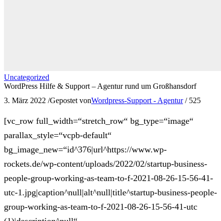
Uncategorized
WordPress Hilfe & Support – Agentur rund um Großhansdorf
3. März 2022
/
Gepostet von
Wordpress-Support - Agentur
/
525
[vc_row full_width=“stretch_row“ bg_type=“image“
parallax_style=“vcpb-default“
bg_image_new=“id^376|url^https://www.wp-
rockets.de/wp-content/uploads/2022/02/startup-business-
people-group-working-as-team-to-f-2021-08-26-15-56-41-
utc-1.jpg|caption^null|alt^null|title^startup-business-people-
group-working-as-team-to-f-2021-08-26-15-56-41-utc