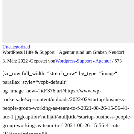
Uncategorized
WordPress Hilfe & Support – Agentur rund um Graben-Neudorf
3. März 2022
/
Gepostet von
Wordpress-Support - Agentur
/
573
[vc_row full_width=“stretch_row“ bg_type=“image“
parallax_style=“vcpb-default“
bg_image_new=“id^376|url^https://www.wp-
rockets.de/wp-content/uploads/2022/02/startup-business-
people-group-working-as-team-to-f-2021-08-26-15-56-41-
utc-1.jpg|caption^null|alt^null|title^startup-business-people-
group-working-as-team-to-f-2021-08-26-15-56-41-utc