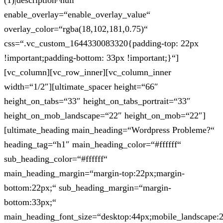
(1)|description^null“
enable_overlay=“enable_overlay_value“
overlay_color=“rgba(18,102,181,0.75)“
css=“.vc_custom_1644330083320{padding-top: 22px
!important;padding-bottom: 33px !important;}“]
[vc_column][vc_row_inner][vc_column_inner
width=“1/2″][ultimate_spacer height=“66″
height_on_tabs=“33″ height_on_tabs_portrait=“33″
height_on_mob_landscape=“22″ height_on_mob=“22″]
[ultimate_heading main_heading=“Wordpress Probleme?“
heading_tag=“h1″ main_heading_color=“#ffffff“
sub_heading_color=“#ffffff“
main_heading_margin=“margin-top:22px;margin-
bottom:22px;“ sub_heading_margin=“margin-
bottom:33px;“
main_heading_font_size=“desktop:44px;mobile_landscape: