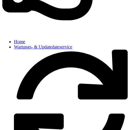
Home
Wartungs- & Updatedateservice