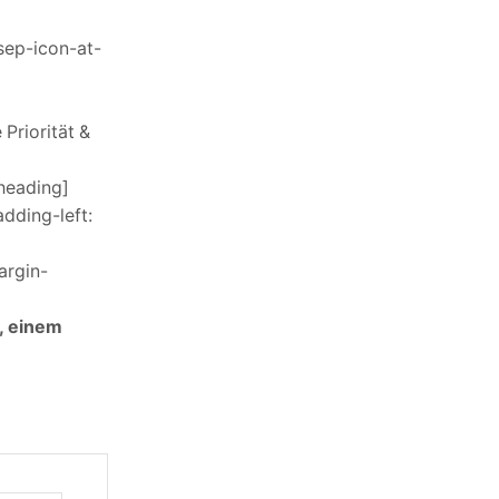
sep-icon-at-
Priorität &
heading]
dding-left:
argin-
, einem