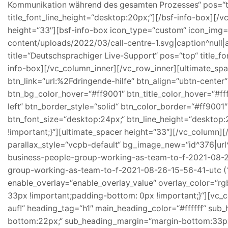
Kommunikation während des gesamten Prozesses“ pos=“top
title_font_line_height=“desktop:20px;“][/bsf-info-box][/
height=“33″][bsf-info-box icon_type=“custom“ icon_img
content/uploads/2022/03/call-centre-1.svg|caption^null|alt
title=“Deutschsprachiger Live-Support“ pos=“top“ title_fo
info-box][/vc_column_inner][/vc_row_inner][ultimate_spa
btn_link=“url:%2Fdringende-hilfe“ btn_align=“ubtn-center“
btn_bg_color_hover=“#ff9001″ btn_title_color_hover=“#fff
left“ btn_border_style=“solid“ btn_color_border=“#ff9001
btn_font_size=“desktop:24px;“ btn_line_height=“deskto
!important;}“][ultimate_spacer height=“33″][/vc_column]
parallax_style=“vcpb-default“ bg_image_new=“id^376|ur
business-people-group-working-as-team-to-f-2021-08-26-1
group-working-as-team-to-f-2021-08-26-15-56-41-utc (1
enable_overlay=“enable_overlay_value“ overlay_color=“r
33px !important;padding-bottom: 0px !important;}“][vc_
auf!“ heading_tag=“h1″ main_heading_color=“#ffffff“ su
bottom:22px;“ sub_heading_margin=“margin-bottom:33p