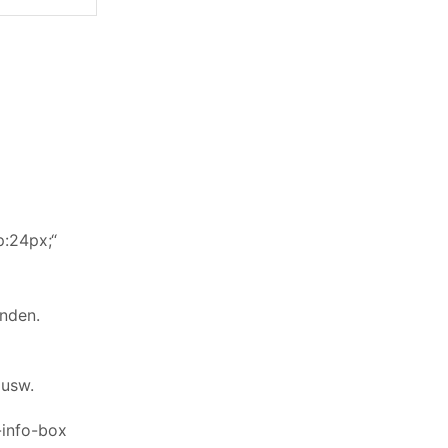
p:24px;“
unden.
 usw.
-info-box