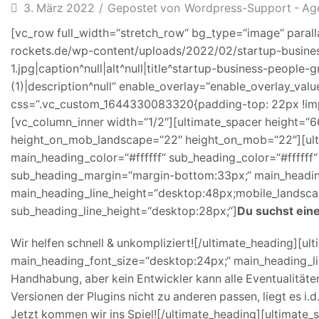
3. März 2022
/
Gepostet von
Wordpress-Support - Ag
[vc_row full_width=“stretch_row“ bg_type=“image“ paral
rockets.de/wp-content/uploads/2022/02/startup-busine
1.jpg|caption^null|alt^null|title^startup-business-peop
(1)|description^null“ enable_overlay=“enable_overlay_valu
css=“.vc_custom_1644330083320{padding-top: 22px !impo
[vc_column_inner width=“1/2″][ultimate_spacer height=“6
height_on_mob_landscape=“22″ height_on_mob=“22″][ult
main_heading_color=“#ffffff“ sub_heading_color=“#fffff
sub_heading_margin=“margin-bottom:33px;“ main_headin
main_heading_line_height=“desktop:48px;mobile_landsca
sub_heading_line_height=“desktop:28px;“]
Du suchst ein
Wir helfen schnell & unkompliziert![/ultimate_heading][ul
main_heading_font_size=“desktop:24px;“ main_heading_lin
Handhabung, aber kein Entwickler kann alle Eventualität
Versionen der Plugins nicht zu anderen passen, liegt es i
Jetzt kommen wir ins Spiel![/ultimate_heading][ultimate_s