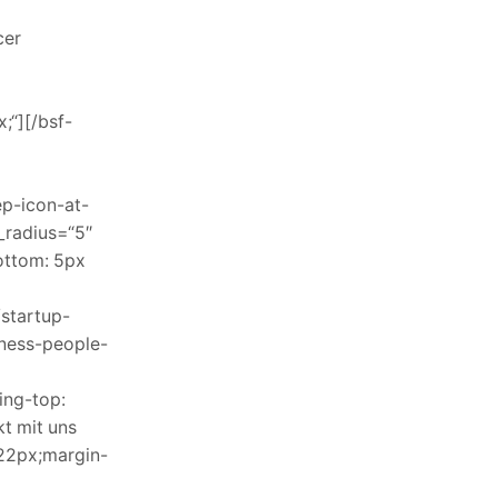
cer
;“][/bsf-
ep-icon-at-
_radius=“5″
ottom: 5px
startup-
iness-people-
ing-top:
t mit uns
:22px;margin-