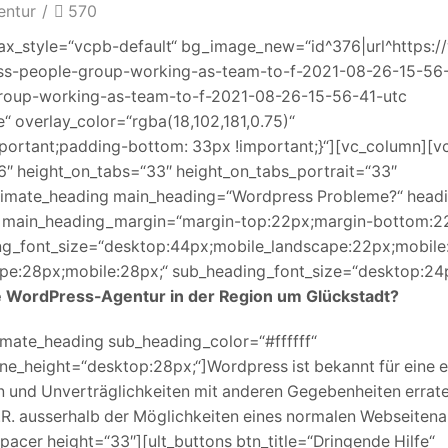
entur
/
570
lax_style=“vcpb-default“ bg_image_new=“id^376|url^https:
ss-people-group-working-as-team-to-f-2021-08-26-15-56-
le-group-working-as-team-to-f-2021-08-26-15-56-41-utc
e“ overlay_color=“rgba(18,102,181,0.75)“
rtant;padding-bottom: 33px !important;}“][vc_column][v
6″ height_on_tabs=“33″ height_on_tabs_portrait=“33″
imate_heading main_heading=“Wordpress Probleme?“ headi
f“ main_heading_margin=“margin-top:22px;margin-bottom:2
g_font_size=“desktop:44px;mobile_landscape:22px;mobile
pe:28px;mobile:28px;“ sub_heading_font_size=“desktop:24p
e WordPress-Agentur in der Region um Glückstadt?
timate_heading sub_heading_color=“#ffffff“
e_height=“desktop:28px;“]Wordpress ist bekannt für eine e
en und Unverträglichkeiten mit anderen Gegebenheiten errat
.d.R. ausserhalb der Möglichkeiten eines normalen Webseite
pacer height=“33″][ult_buttons btn_title=“Dringende Hilfe“