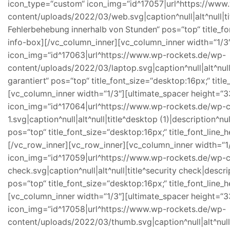
icon_type=“custom“ icon_img=“id^17057|url^https://www
content/uploads/2022/03/web.svg|caption^null|alt^null|ti
Fehlerbehebung innerhalb von Stunden“ pos=“top“ title_fon
info-box][/vc_column_inner][vc_column_inner width=“1/3
icon_img=“id^17063|url^https://www.wp-rockets.de/wp-
content/uploads/2022/03/laptop.svg|caption^null|alt^null|
garantiert“ pos=“top“ title_font_size=“desktop:16px;“ tit
[vc_column_inner width=“1/3″][ultimate_spacer height=“3
icon_img=“id^17064|url^https://www.wp-rockets.de/wp-
1.svg|caption^null|alt^null|title^desktop (1)|description^
pos=“top“ title_font_size=“desktop:16px;“ title_font_line
[/vc_row_inner][vc_row_inner][vc_column_inner width=“1
icon_img=“id^17059|url^https://www.wp-rockets.de/wp-c
check.svg|caption^null|alt^null|title^security check|desc
pos=“top“ title_font_size=“desktop:16px;“ title_font_line
[vc_column_inner width=“1/3″][ultimate_spacer height=“3
icon_img=“id^17058|url^https://www.wp-rockets.de/wp-
content/uploads/2022/03/thumb.svg|caption^null|alt^null