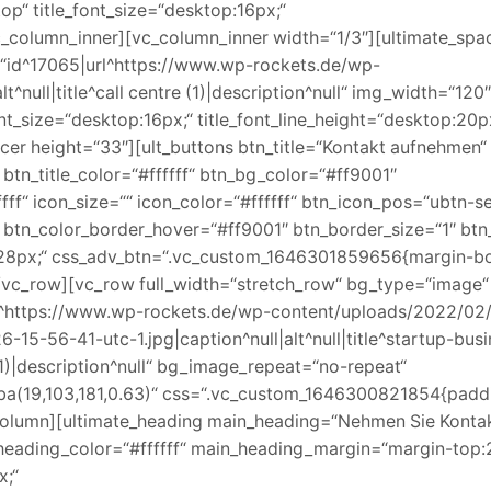
“ title_font_size=“desktop:16px;“
vc_column_inner][vc_column_inner width=“1/3″][ultimate_spa
=“id^17065|url^https://www.wp-rockets.de/wp-
^null|title^call centre (1)|description^null“ img_width=“120″
nt_size=“desktop:16px;“ title_font_line_height=“desktop:20px
cer height=“33″][ult_buttons btn_title=“Kontakt aufnehmen“
 btn_title_color=“#ffffff“ btn_bg_color=“#ff9001″
fff“ icon_size=““ icon_color=“#ffffff“ btn_icon_pos=“ubtn-s
″ btn_color_border_hover=“#ff9001″ btn_border_size=“1″ btn
p:28px;“ css_adv_btn=“.vc_custom_1646301859656{margin-b
[/vc_row][vc_row full_width=“stretch_row“ bg_type=“image“
l^https://www.wp-rockets.de/wp-content/uploads/2022/02/
5-56-41-utc-1.jpg|caption^null|alt^null|title^startup-bus
)|description^null“ bg_image_repeat=“no-repeat“
gba(19,103,181,0.63)“ css=“.vc_custom_1646300821854{padd
column][ultimate_heading main_heading=“Nehmen Sie Kontak
b_heading_color=“#ffffff“ main_heading_margin=“margin-top
x;“