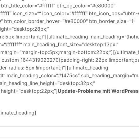
 btn_title_color=“#ffffff“ btn_bg_color=“#e80000″
fff“ icon_size=““ icon_color=“#ffffff“ btn_icon_pos=“ubtn-
00″ btn_color_border_hover=“#e80000″ btn_border_size=“1″
eight=“desktop:28px;“
px !important;}“][ultimate_heading main_heading=“(hohe 
r=“#ffffff“ main_heading_font_size=“desktop:13px;“
_margin=“margin-top:5px;margin-bottom:22px;“][/ultimate_
c_custom_1644319023270{padding-right: 22px !important;pa
er-radius: 5px !important;}“][ultimate_heading
“ main_heading_color=“#1475cc“ sub_heading_margin=“m
ain_heading_line_height=“desktop:32px;“
_height=“desktop:22px;“]
Update-Probleme mit WordPress
timate_heading]