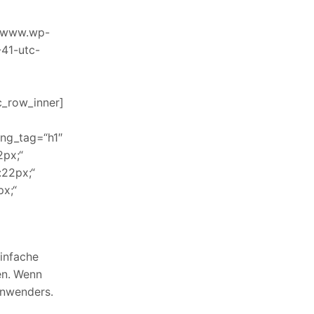
//www.wp-
41-utc-
c_row_inner]
ng_tag=“h1″
2px;“
:22px;“
x;“
infache
en. Wenn
nanwenders.