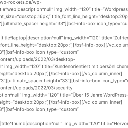
.wp-rockets.de/wp-
tle^web|description^null“ img_width=“120″ title=“Wordpress
t_size=“desktop:16px;“ title_font_line_height=“desktop:20px
″][ultimate_spacer height=“33″][bsf-info-box icon_type=“c
title^laptop|description^null“ img_width=“120″ title=“Zufrie
le_font_line_height=“desktop:20px;“][/bsf-info-box][/vc_colu
3″][bsf-info-box icon_type=“custom“
content/uploads/2022/03/desktop-
null“ img_width=“120″ title=“Kundenorientiert mit persönliche
_height=“desktop:20px;“][/bsf-info-box][/vc_column_inner]
/3″][ultimate_spacer height=“33″][bsf-info-box icon_type=
ontent/uploads/2022/03/security-
ription^null“ img_width=“120″ title=“Über 15 Jahre WordPress
_height=“desktop:20px;“][/bsf-info-box][/vc_column_inner]
3″][bsf-info-box icon_type=“custom“
|title^thumb|description^null“ img_width=“120″ title=“Herv