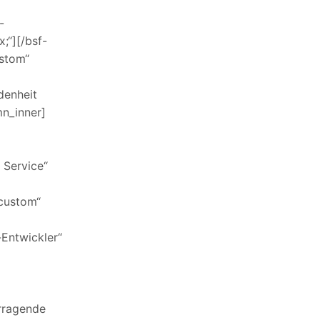
-
;“][/bsf-
ustom“
denheit
mn_inner]
m Service“
“custom“
-Entwickler“
orragende