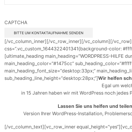
CAPTCHA
[/vc_column_inner][/vc_row_inner][/vc_column][/vc_row]
css=“.vc_custom_1644322401341{background-color: #fffff
[ultimate_heading main_heading=“WORDPRESS-HILFE durc
main_heading_color=“#1475cc“ sub_heading_color=“#ffff
main_heading_font_size=“desktop:33px;“ main_heading_li
sub_heading_line_height=“desktop:28px;“]
Wir helfen sch
Egal um welch
in 15 Jahren haben wir mit WordPress noch jedes 
Lassen Sie uns helfen und teilen 
Version Ihrer WordPress-Installation, Problemers
[/vc_column_text][vc_row_inner equal_height=“yes“][vc_c