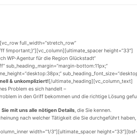
[vc_row full_width=“stretch_row“
f !important;}“][vc_column][ultimate_spacer height=“33″]
h WP-Agentur für die Region Glückstadt“
ff“ sub_heading_margin=“margin-bottom:11px;“
ne_height=“desktop:38px;“ sub_heading_font_size=“deskto
nell & unkompliziert!
[/ultimate_heading][vc_column_text]
es Problem es sich handelt –
Problem in den Griff bekommen und die richtige Lösung gef
Sie mit uns alle nötigen Details
, die Sie kennen.
cheinung nach welcher Tätigkeit die Sie durchgeführt haben,
olumn_inner width=“1/3″][ultimate_spacer height=“33″][bsf