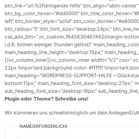
btn_link=“url:%2Fdringende-hilfe“ btn_align=“ubtn-center“
btn_bg_color_hover=“#dd0000″ btn_title_color_hover=“#fff
left“ btn_border_style=“solid“ btn_color_border=“#e800
btn_radius=“5″ btn_font_size=“desktop:24px;“ btn_line_h
css_adv_btn=“.vc_custom_1645630467462{margin-bottom: 5
i.d.R. binnen weniger Stunden gelöst)“ main_heading_colo
main_heading_line_height=“desktop:15px;“ main_heading
[/vc_column_inner][vc_column_inner width=“1/2″ css=“.v
22px !important;background-color: #ffffff !important;bord
main_heading=“WORDPRESS-SUPPORT-HILFE – Glückstadt
bottom:11px;“ main_heading_font_size=“desktop:27px;“ m
sub_heading_font_size=“desktop:18px;“ sub_heading_line
Plugin oder Theme? Schreibe uns!
Wir kümmeren uns schnellstmöglich um dein Anliegen![/ul
NAME
(ERFORDERLICH)