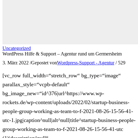
Uncategorized
WordPress Hilfe & Support – Agentur rund um Germersheim
3. März 2022
/
Gepostet von
Wordpress-Support - Agentur
/
529
[vc_row full_width=“stretch_row“ bg_type=“image“
parallax_style=“vcpb-default“
bg_image_new=“id^376|url^https://www.wp-
rockets.de/wp-content/uploads/2022/02/startup-business-
people-group-working-as-team-to-f-2021-08-26-15-56-41-
utc-1.jpg|caption^null|alt^null|title^startup-business-people-
group-working-as-team-to-f-2021-08-26-15-56-41-utc