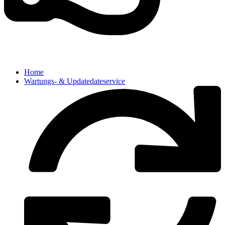
Home
Wartungs- & Updatedateservice