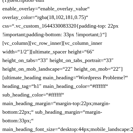
(1)|description^null“
enable_overlay=“enable_overlay_value“
overlay_color=“rgba(18,102,181,0.75)“
css=“.vc_custom_1644330083320{padding-top: 22px
!important;padding-bottom: 33px !important;}“]
[vc_column][vc_row_inner][vc_column_inner
width=“1/2″][ultimate_spacer height=“66″
height_on_tabs=“33″ height_on_tabs_portrait=“33″
height_on_mob_landscape=“22″ height_on_mob=“22″]
[ultimate_heading main_heading=“Wordpress Probleme?“
heading_tag=“h1″ main_heading_color=“#ffffff“
sub_heading_color=“#ffffff“
main_heading_margin=“margin-top:22px;margin-
bottom:22px;“ sub_heading_margin=“margin-
bottom:33px;“
main_heading_font_size=“desktop:44px;mobile_landscape: