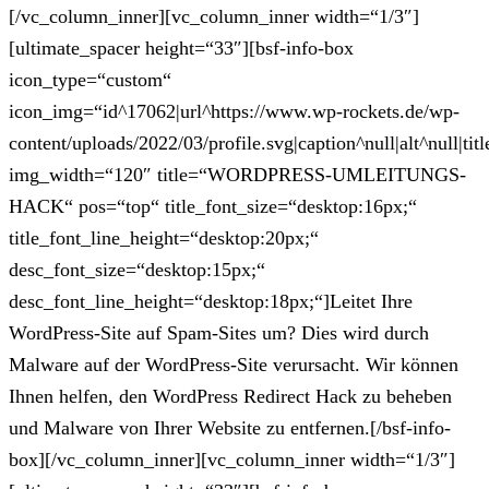
[/vc_column_inner][vc_column_inner width=“1/3″]
[ultimate_spacer height=“33″][bsf-info-box
icon_type=“custom“
icon_img=“id^17062|url^https://www.wp-rockets.de/wp-
content/uploads/2022/03/profile.svg|caption^null|alt^null|titl
img_width=“120″ title=“WORDPRESS-UMLEITUNGS-
HACK“ pos=“top“ title_font_size=“desktop:16px;“
title_font_line_height=“desktop:20px;“
desc_font_size=“desktop:15px;“
desc_font_line_height=“desktop:18px;“]Leitet Ihre
WordPress-Site auf Spam-Sites um? Dies wird durch
Malware auf der WordPress-Site verursacht. Wir können
Ihnen helfen, den WordPress Redirect Hack zu beheben
und Malware von Ihrer Website zu entfernen.[/bsf-info-
box][/vc_column_inner][vc_column_inner width=“1/3″]