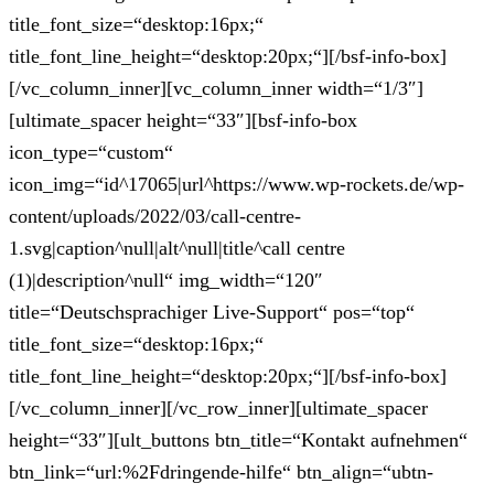
title_font_size=“desktop:16px;“
title_font_line_height=“desktop:20px;“][/bsf-info-box]
[/vc_column_inner][vc_column_inner width=“1/3″]
[ultimate_spacer height=“33″][bsf-info-box
icon_type=“custom“
icon_img=“id^17065|url^https://www.wp-rockets.de/wp-
content/uploads/2022/03/call-centre-
1.svg|caption^null|alt^null|title^call centre
(1)|description^null“ img_width=“120″
title=“Deutschsprachiger Live-Support“ pos=“top“
title_font_size=“desktop:16px;“
title_font_line_height=“desktop:20px;“][/bsf-info-box]
[/vc_column_inner][/vc_row_inner][ultimate_spacer
height=“33″][ult_buttons btn_title=“Kontakt aufnehmen“
btn_link=“url:%2Fdringende-hilfe“ btn_align=“ubtn-