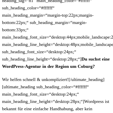
heading_tag=“h1″ main_heading_color=“#ffffff“
sub_heading_color=“#ffffff“
main_heading_margin=“margin-top:22px;margin-
bottom:22px;“ sub_heading_margin=“margin-
bottom:33px;“
main_heading_font_size=“desktop:44px;mobile_landscape:
main_heading_line_height=“desktop:48px;mobile_landscape
sub_heading_font_size=“desktop:24px;“
sub_heading_line_height=“desktop:28px;“]
Du suchst eine
WordPress-Agentur in der Region um Coburg?
Wir helfen schnell & unkompliziert![/ultimate_heading]
[ultimate_heading sub_heading_color=“#ffffff“
main_heading_font_size=“desktop:24px;“
main_heading_line_height=“desktop:28px;“]Wordpress ist
bekannt für eine einfache Handhabung, aber kein