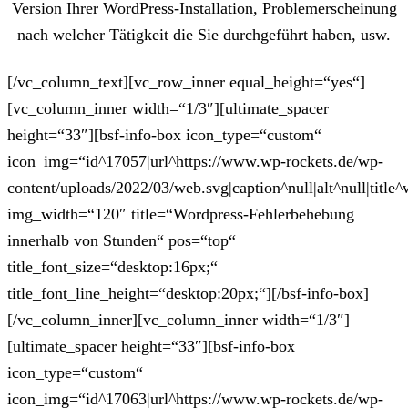
Version Ihrer WordPress-Installation, Problemerscheinung
nach welcher Tätigkeit die Sie durchgeführt haben, usw.
[/vc_column_text][vc_row_inner equal_height=“yes“]
[vc_column_inner width=“1/3″][ultimate_spacer
height=“33″][bsf-info-box icon_type=“custom“
icon_img=“id^17057|url^https://www.wp-rockets.de/wp-
content/uploads/2022/03/web.svg|caption^null|alt^null|title^
img_width=“120″ title=“Wordpress-Fehlerbehebung
innerhalb von Stunden“ pos=“top“
title_font_size=“desktop:16px;“
title_font_line_height=“desktop:20px;“][/bsf-info-box]
[/vc_column_inner][vc_column_inner width=“1/3″]
[ultimate_spacer height=“33″][bsf-info-box
icon_type=“custom“
icon_img=“id^17063|url^https://www.wp-rockets.de/wp-