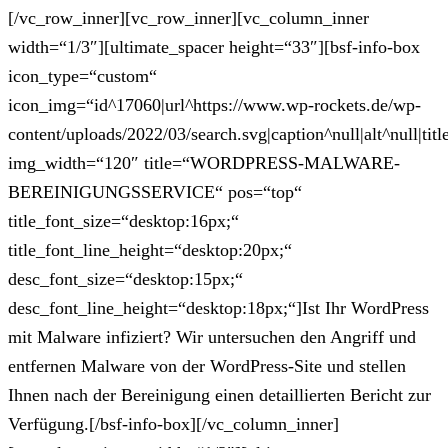
[/vc_row_inner][vc_row_inner][vc_column_inner
width=“1/3″][ultimate_spacer height=“33″][bsf-info-box
icon_type=“custom“
icon_img=“id^17060|url^https://www.wp-rockets.de/wp-
content/uploads/2022/03/search.svg|caption^null|alt^null|titl
img_width=“120″ title=“WORDPRESS-MALWARE-
BEREINIGUNGSSERVICE“ pos=“top“
title_font_size=“desktop:16px;“
title_font_line_height=“desktop:20px;“
desc_font_size=“desktop:15px;“
desc_font_line_height=“desktop:18px;“]Ist Ihr WordPress
mit Malware infiziert? Wir untersuchen den Angriff und
entfernen Malware von der WordPress-Site und stellen
Ihnen nach der Bereinigung einen detaillierten Bericht zur
Verfügung.[/bsf-info-box][/vc_column_inner]