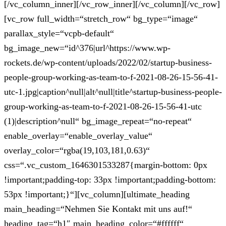
[/vc_column_inner][/vc_row_inner][/vc_column][/vc_row]
[vc_row full_width=“stretch_row“ bg_type=“image“
parallax_style=“vcpb-default“
bg_image_new=“id^376|url^https://www.wp-
rockets.de/wp-content/uploads/2022/02/startup-business-
people-group-working-as-team-to-f-2021-08-26-15-56-41-
utc-1.jpg|caption^null|alt^null|title^startup-business-people-
group-working-as-team-to-f-2021-08-26-15-56-41-utc
(1)|description^null“ bg_image_repeat=“no-repeat“
enable_overlay=“enable_overlay_value“
overlay_color=“rgba(19,103,181,0.63)“
css=“.vc_custom_1646301533287{margin-bottom: 0px
!important;padding-top: 33px !important;padding-bottom:
53px !important;}“][vc_column][ultimate_heading
main_heading=“Nehmen Sie Kontakt mit uns auf!“
heading_tag=“h1″ main_heading_color=“#ffffff“