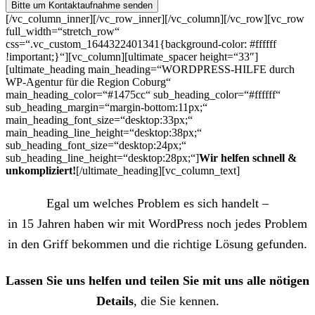
[/vc_column_inner][/vc_row_inner][/vc_column][/vc_row][vc_row
full_width=“stretch_row“
css=“.vc_custom_1644322401341{background-color: #ffffff
!important;}“][vc_column][ultimate_spacer height=“33″]
[ultimate_heading main_heading=“WORDPRESS-HILFE durch
WP-Agentur für die Region Coburg“
main_heading_color=“#1475cc“ sub_heading_color=“#ffffff“
sub_heading_margin=“margin-bottom:11px;“
main_heading_font_size=“desktop:33px;“
main_heading_line_height=“desktop:38px;“
sub_heading_font_size=“desktop:24px;“
sub_heading_line_height=“desktop:28px;“]
Wir helfen schnell &
unkompliziert!
[/ultimate_heading][vc_column_text]
Egal um welches Problem es sich handelt –
in 15 Jahren haben wir mit WordPress noch jedes Problem
in den Griff bekommen und die richtige Lösung gefunden.
Lassen Sie uns helfen und teilen Sie mit uns alle nötigen
Details
, die Sie kennen.