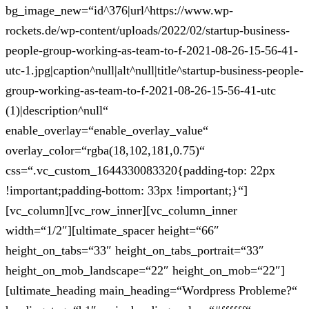
bg_image_new=“id^376|url^https://www.wp-
rockets.de/wp-content/uploads/2022/02/startup-business-
people-group-working-as-team-to-f-2021-08-26-15-56-41-
utc-1.jpg|caption^null|alt^null|title^startup-business-people-
group-working-as-team-to-f-2021-08-26-15-56-41-utc
(1)|description^null“
enable_overlay=“enable_overlay_value“
overlay_color=“rgba(18,102,181,0.75)“
css=“.vc_custom_1644330083320{padding-top: 22px
!important;padding-bottom: 33px !important;}“]
[vc_column][vc_row_inner][vc_column_inner
width=“1/2″][ultimate_spacer height=“66″
height_on_tabs=“33″ height_on_tabs_portrait=“33″
height_on_mob_landscape=“22″ height_on_mob=“22″]
[ultimate_heading main_heading=“Wordpress Probleme?“