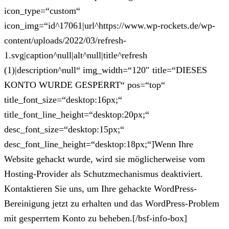
icon_type=“custom“
icon_img=“id^17061|url^https://www.wp-rockets.de/wp-
content/uploads/2022/03/refresh-
1.svg|caption^null|alt^null|title^refresh
(1)|description^null“ img_width=“120″ title=“DIESES
KONTO WURDE GESPERRT“ pos=“top“
title_font_size=“desktop:16px;“
title_font_line_height=“desktop:20px;“
desc_font_size=“desktop:15px;“
desc_font_line_height=“desktop:18px;“]Wenn Ihre
Website gehackt wurde, wird sie möglicherweise vom
Hosting-Provider als Schutzmechanismus deaktiviert.
Kontaktieren Sie uns, um Ihre gehackte WordPress-
Bereinigung jetzt zu erhalten und das WordPress-Problem
mit gesperrtem Konto zu beheben.[/bsf-info-box]