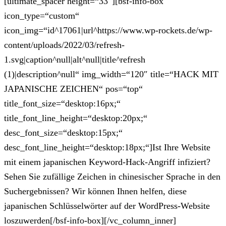
[ultimate_spacer height=“33″][bsf-info-box
icon_type=“custom“
icon_img=“id^17061|url^https://www.wp-rockets.de/wp-
content/uploads/2022/03/refresh-
1.svg|caption^null|alt^null|title^refresh
(1)|description^null“ img_width=“120″ title=“HACK MIT
JAPANISCHE ZEICHEN“ pos=“top“
title_font_size=“desktop:16px;“
title_font_line_height=“desktop:20px;“
desc_font_size=“desktop:15px;“
desc_font_line_height=“desktop:18px;“]Ist Ihre Website
mit einem japanischen Keyword-Hack-Angriff infiziert?
Sehen Sie zufällige Zeichen in chinesischer Sprache in den
Suchergebnissen? Wir können Ihnen helfen, diese
japanischen Schlüsselwörter auf der WordPress-Website
loszuwerden[/bsf-info-box][/vc_column_inner]