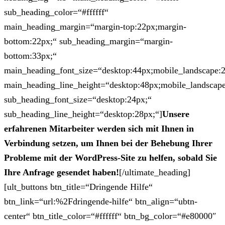
sub_heading_color=“#ffffff“
main_heading_margin=“margin-top:22px;margin-
bottom:22px;“ sub_heading_margin=“margin-
bottom:33px;“
main_heading_font_size=“desktop:44px;mobile_landscape:
main_heading_line_height=“desktop:48px;mobile_landscape
sub_heading_font_size=“desktop:24px;“
sub_heading_line_height=“desktop:28px;“]
Unsere
erfahrenen Mitarbeiter werden sich mit Ihnen in
Verbindung setzen, um Ihnen bei der Behebung Ihrer
Probleme mit der WordPress-Site zu helfen, sobald Sie
Ihre Anfrage gesendet haben!
[/ultimate_heading]
[ult_buttons btn_title=“Dringende Hilfe“
btn_link=“url:%2Fdringende-hilfe“ btn_align=“ubtn-
center“ btn_title_color=“#ffffff“ btn_bg_color=“#e80000″