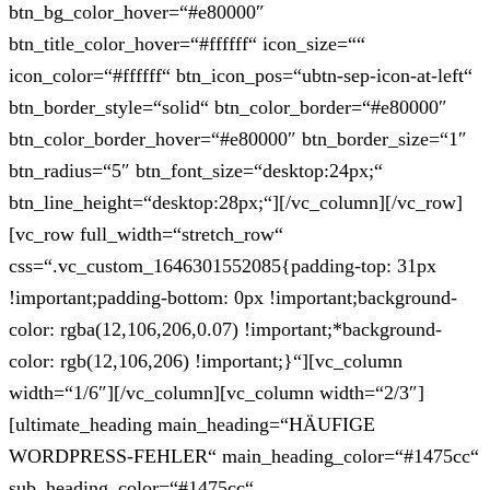
btn_bg_color_hover=“#e80000″
btn_title_color_hover=“#ffffff“ icon_size=““
icon_color=“#ffffff“ btn_icon_pos=“ubtn-sep-icon-at-left“
btn_border_style=“solid“ btn_color_border=“#e80000″
btn_color_border_hover=“#e80000″ btn_border_size=“1″
btn_radius=“5″ btn_font_size=“desktop:24px;“
btn_line_height=“desktop:28px;“][/vc_column][/vc_row]
[vc_row full_width=“stretch_row“
css=“.vc_custom_1646301552085{padding-top: 31px
!important;padding-bottom: 0px !important;background-
color: rgba(12,106,206,0.07) !important;*background-
color: rgb(12,106,206) !important;}“][vc_column
width=“1/6″][/vc_column][vc_column width=“2/3″]
[ultimate_heading main_heading=“HÄUFIGE
WORDPRESS-FEHLER“ main_heading_color=“#1475cc“
sub_heading_color=“#1475cc“