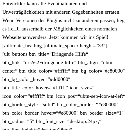
Entwickler kann alle Eventualitäten und
Unverträglichkeiten mit anderen Gegebenheiten erraten.
Wenn Versionen der Plugins nicht zu anderen passen, liegt
es i.d.R. ausserhalb der Möglichkeiten eines normalen
Webseitenanwenders. Jetzt kommen wir ins Spiel!
[/ultimate_heading][ultimate_spacer height=“33″]
[ult_buttons btn_title=“Dringende Hilfe“
btn_link=“url:%2Fdringende-hilfe“ btn_align=“ubtn-
center“ btn_title_color=“#ffffff“ btn_bg_color=“#e80000″
btn_bg_color_hover=“#dd0000″
btn_title_color_hover=“#ffffff“ icon_size=““
icon_color=“#ffffff“ btn_icon_pos=“ubtn-sep-icon-at-left“
btn_border_style=“solid“ btn_color_border=“#e80000″
btn_color_border_hover=“#e80000″ btn_border_size=“1″
btn_radius=“5″ btn_font_size=“desktop:24px;“
btn_line_height=“desktop:28px;“