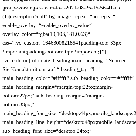
group-working-as-team-to-f-2021-08-26-15-56-41-utc
(1)|description^null“ bg_image_repeat=“no-repeat“
enable_overlay=“enable_overlay_value“
overlay_color=“rgba(19,103,181,0.63)“
css=“.vc_custom_1646300821854{padding-top: 33px
!important;padding-bottom: 0px !important;}“]
[vc_column][ultimate_heading main_heading=“Nehmen
Sie Kontakt mit uns auf!“ heading_tag=“h1″
main_heading_color=“#ffffff“ sub_heading_color=“#ffffff“
main_heading_margin=“margin-top:22px;margin-
bottom:22px;“ sub_heading_margin=“margin-
bottom:33px;“
main_heading_font_size=“desktop:44px;mobile_landscape:
main_heading_line_height=“desktop:48px;mobile_landscape
sub_heading_font_size=“desktop:24px;“