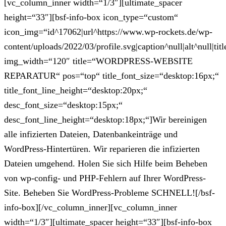
[vc_column_inner width=“1/3″][ultimate_spacer
height=“33″][bsf-info-box icon_type=“custom“
icon_img=“id^17062|url^https://www.wp-rockets.de/wp-
content/uploads/2022/03/profile.svg|caption^null|alt^null|titl
img_width=“120″ title=“WORDPRESS-WEBSITE
REPARATUR“ pos=“top“ title_font_size=“desktop:16px;“
title_font_line_height=“desktop:20px;“
desc_font_size=“desktop:15px;“
desc_font_line_height=“desktop:18px;“]Wir bereinigen
alle infizierten Dateien, Datenbankeinträge und
WordPress-Hintertüren. Wir reparieren die infizierten
Dateien umgehend. Holen Sie sich Hilfe beim Beheben
von wp-config- und PHP-Fehlern auf Ihrer WordPress-
Site. Beheben Sie WordPress-Probleme SCHNELL![/bsf-
info-box][/vc_column_inner][vc_column_inner
width=“1/3″][ultimate_spacer height=“33″][bsf-info-box