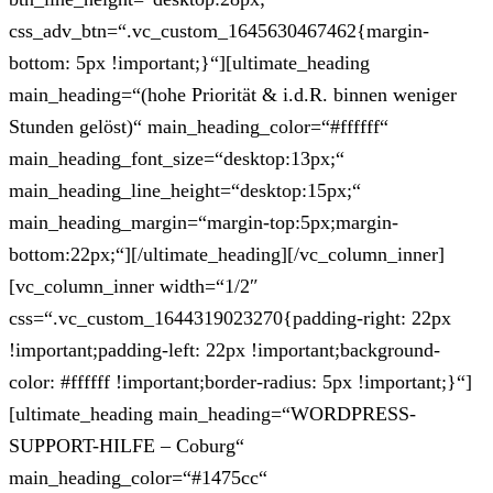
css_adv_btn=“.vc_custom_1645630467462{margin-
bottom: 5px !important;}“][ultimate_heading
main_heading=“(hohe Priorität & i.d.R. binnen weniger
Stunden gelöst)“ main_heading_color=“#ffffff“
main_heading_font_size=“desktop:13px;“
main_heading_line_height=“desktop:15px;“
main_heading_margin=“margin-top:5px;margin-
bottom:22px;“][/ultimate_heading][/vc_column_inner]
[vc_column_inner width=“1/2″
css=“.vc_custom_1644319023270{padding-right: 22px
!important;padding-left: 22px !important;background-
color: #ffffff !important;border-radius: 5px !important;}“]
[ultimate_heading main_heading=“WORDPRESS-
SUPPORT-HILFE – Coburg“
main_heading_color=“#1475cc“