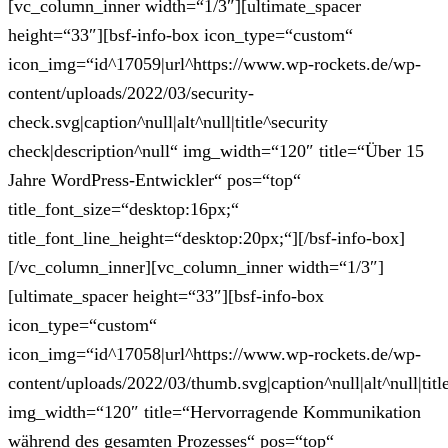
[vc_column_inner width=“1/3″][ultimate_spacer
height=“33″][bsf-info-box icon_type=“custom“
icon_img=“id^17059|url^https://www.wp-rockets.de/wp-
content/uploads/2022/03/security-
check.svg|caption^null|alt^null|title^security
check|description^null“ img_width=“120″ title=“Über 15
Jahre WordPress-Entwickler“ pos=“top“
title_font_size=“desktop:16px;“
title_font_line_height=“desktop:20px;“][/bsf-info-box]
[/vc_column_inner][vc_column_inner width=“1/3″]
[ultimate_spacer height=“33″][bsf-info-box
icon_type=“custom“
icon_img=“id^17058|url^https://www.wp-rockets.de/wp-
content/uploads/2022/03/thumb.svg|caption^null|alt^null|tit
img_width=“120″ title=“Hervorragende Kommunikation
während des gesamten Prozesses“ pos=“top“