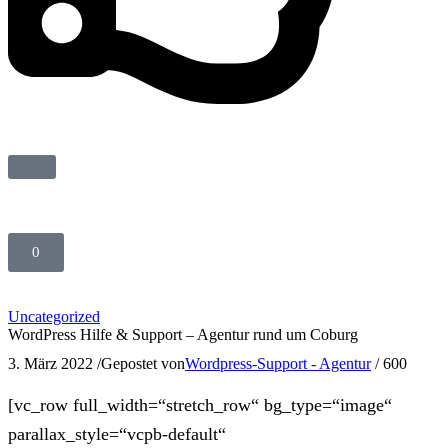
0
Uncategorized
WordPress Hilfe & Support – Agentur rund um Coburg
3. März 2022
/
Gepostet von
Wordpress-Support - Agentur
/
600
[vc_row full_width=“stretch_row“ bg_type=“image“
parallax_style=“vcpb-default“