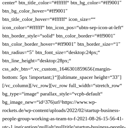
center“ btn_title_color=“#ffffff“ btn_bg_color=“#ff9001″
btn_bg_color_hover=“#ff9001″
btn_title_color_hover=“#ffffff“ icon_size=““
icon_color=“#ffffff“ btn_icon_pos=“ubtn-sep-icon-at-left“
btn_border_style=“solid“ btn_color_border=“#ff9001″
btn_color_border_hover=“#ff9001″ btn_border_size=“1″
btn_radius=“5″ btn_font_size=“desktop:24px;“
btn_line_height=“desktop:28px;“
css_adv_btn=“.vc_custom_1646301859656{margin-
bottom: 5px !important;}“][ultimate_spacer height=“33″]
[/vc_column][/vc_row][vc_row full_width=“stretch_row“
bg_type=“image“ parallax_style=“vcpb-default“
bg_image_new=“id^376|url^https://www.wp-
rockets.de/wp-content/uploads/2022/02/startup-business-
people-group-working-as-team-to-f-2021-08-26-15-56-41-
utc-1.jpg|caption^null|alt^null|title^startup-business-people-