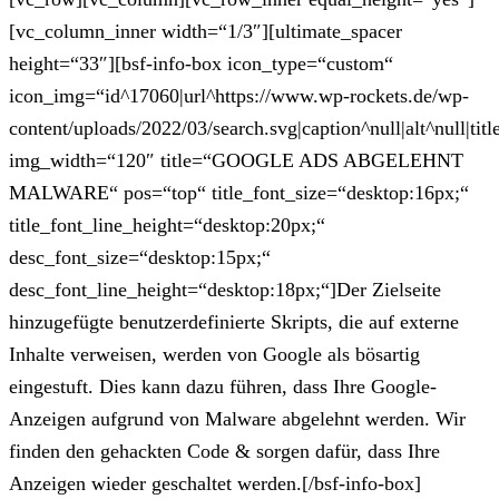
[vc_column_inner width=“1/3″][ultimate_spacer
height=“33″][bsf-info-box icon_type=“custom“
icon_img=“id^17060|url^https://www.wp-rockets.de/wp-
content/uploads/2022/03/search.svg|caption^null|alt^null|titl
img_width=“120″ title=“GOOGLE ADS ABGELEHNT
MALWARE“ pos=“top“ title_font_size=“desktop:16px;“
title_font_line_height=“desktop:20px;“
desc_font_size=“desktop:15px;“
desc_font_line_height=“desktop:18px;“]Der Zielseite
hinzugefügte benutzerdefinierte Skripts, die auf externe
Inhalte verweisen, werden von Google als bösartig
eingestuft. Dies kann dazu führen, dass Ihre Google-
Anzeigen aufgrund von Malware abgelehnt werden. Wir
finden den gehackten Code & sorgen dafür, dass Ihre
Anzeigen wieder geschaltet werden.[/bsf-info-box]