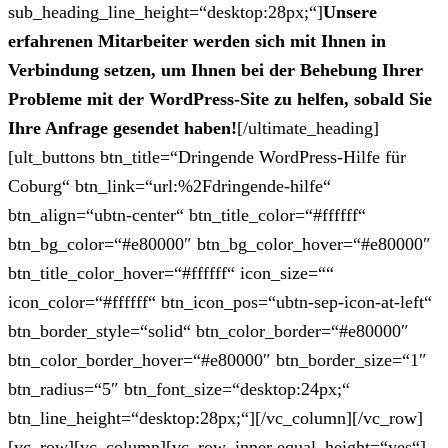
sub_heading_line_height=“desktop:28px;“]
Unsere
erfahrenen Mitarbeiter werden sich mit Ihnen in
Verbindung setzen, um Ihnen bei der Behebung Ihrer
Probleme mit der WordPress-Site zu helfen, sobald Sie
Ihre Anfrage gesendet haben!
[/ultimate_heading]
[ult_buttons btn_title=“Dringende WordPress-Hilfe für
Coburg“ btn_link=“url:%2Fdringende-hilfe“
btn_align=“ubtn-center“ btn_title_color=“#ffffff“
btn_bg_color=“#e80000″ btn_bg_color_hover=“#e80000″
btn_title_color_hover=“#ffffff“ icon_size=““
icon_color=“#ffffff“ btn_icon_pos=“ubtn-sep-icon-at-left“
btn_border_style=“solid“ btn_color_border=“#e80000″
btn_color_border_hover=“#e80000″ btn_border_size=“1″
btn_radius=“5″ btn_font_size=“desktop:24px;“
btn_line_height=“desktop:28px;“][/vc_column][/vc_row]
[vc_row][vc_column][vc_row_inner equal_height=“yes“]