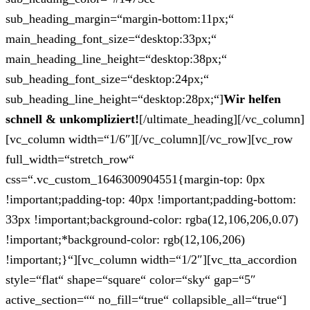
sub_heading_margin=“margin-bottom:11px;“
main_heading_font_size=“desktop:33px;“
main_heading_line_height=“desktop:38px;“
sub_heading_font_size=“desktop:24px;“
sub_heading_line_height=“desktop:28px;“]
Wir helfen
schnell & unkompliziert!
[/ultimate_heading][/vc_column]
[vc_column width=“1/6″][/vc_column][/vc_row][vc_row
full_width=“stretch_row“
css=“.vc_custom_1646300904551{margin-top: 0px
!important;padding-top: 40px !important;padding-bottom:
33px !important;background-color: rgba(12,106,206,0.07)
!important;*background-color: rgb(12,106,206)
!important;}“][vc_column width=“1/2″][vc_tta_accordion
style=“flat“ shape=“square“ color=“sky“ gap=“5″
active_section=““ no_fill=“true“ collapsible_all=“true“]