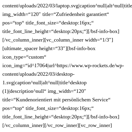
content/uploads/2022/03/laptop.svg|caption^null|alt^null|titl
img_width=“120″ title=“Zufriedenheit garantiert“
pos=“top“ title_font_size=“desktop:16px;“
title_font_line_height=“desktop:20px;“][/bsf-info-box]
[/vc_column_inner][vc_column_inner width=“1/3″]
[ultimate_spacer height=“33″][bsf-info-box
icon_type=“custom“
icon_img=“id^17064|url^https://www.wp-rockets.de/wp-
content/uploads/2022/03/desktop-
1.svg|caption^null|alt^null|title^desktop
(1)|description^null“ img_width=“120″
title=“Kundenorientiert mit persönlichem Service“
pos=“top“ title_font_size=“desktop:16px;“
title_font_line_height=“desktop:20px;“][/bsf-info-box]
[/vc_column_inner][/vc_row_inner][vc_row_inner]