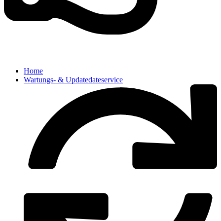
Home
Wartungs- & Updatedateservice