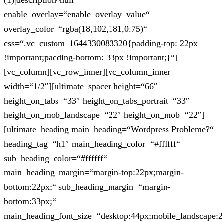
(1)|description^null“
enable_overlay=“enable_overlay_value“
overlay_color=“rgba(18,102,181,0.75)“
css=“.vc_custom_1644330083320{padding-top: 22px
!important;padding-bottom: 33px !important;}“]
[vc_column][vc_row_inner][vc_column_inner
width=“1/2″][ultimate_spacer height=“66″
height_on_tabs=“33″ height_on_tabs_portrait=“33″
height_on_mob_landscape=“22″ height_on_mob=“22″]
[ultimate_heading main_heading=“Wordpress Probleme?“
heading_tag=“h1″ main_heading_color=“#ffffff“
sub_heading_color=“#ffffff“
main_heading_margin=“margin-top:22px;margin-
bottom:22px;“ sub_heading_margin=“margin-
bottom:33px;“
main_heading_font_size=“desktop:44px;mobile_landscape: