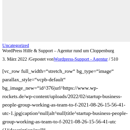
Uncategorized
WordPress Hilfe & Support – Agentur rund um Cloppenburg
3. März 2022
/
Gepostet von
Wordpress-Support - Agentur
/
510
[vc_row full_width=“stretch_row“ bg_type=“image“
parallax_style=“vcpb-default“
bg_image_new=“id^376|url^https://www.wp-
rockets.de/wp-content/uploads/2022/02/startup-business-
people-group-working-as-team-to-f-2021-08-26-15-56-41-
utc-1.jpg|caption^null|alt^null|title^startup-business-people-
group-working-as-team-to-f-2021-08-26-15-56-41-utc