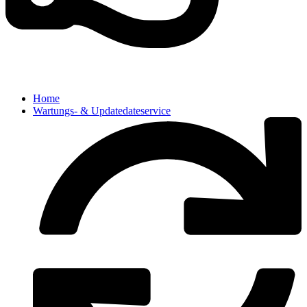
Home
Wartungs- & Updatedateservice