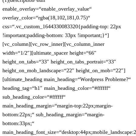
(1)|description^null“
enable_overlay=“enable_overlay_value“
overlay_color=“rgba(18,102,181,0.75)“
css=“.vc_custom_1644330083320{padding-top: 22px
!important;padding-bottom: 33px !important;}“]
[vc_column][vc_row_inner][vc_column_inner
width=“1/2″][ultimate_spacer height=“66″
height_on_tabs=“33″ height_on_tabs_portrait=“33″
height_on_mob_landscape=“22″ height_on_mob=“22″]
[ultimate_heading main_heading=“Wordpress Probleme?“
heading_tag=“h1″ main_heading_color=“#ffffff“
sub_heading_color=“#ffffff“
main_heading_margin=“margin-top:22px;margin-
bottom:22px;“ sub_heading_margin=“margin-
bottom:33px;“
main_heading_font_size=“desktop:44px;mobile_landscape: