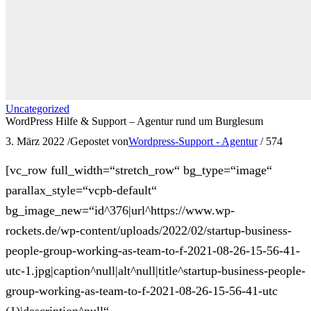
Uncategorized
WordPress Hilfe & Support – Agentur rund um Burglesum
3. März 2022
/
Gepostet von
Wordpress-Support - Agentur
/
574
[vc_row full_width=“stretch_row“ bg_type=“image“
parallax_style=“vcpb-default“
bg_image_new=“id^376|url^https://www.wp-
rockets.de/wp-content/uploads/2022/02/startup-business-
people-group-working-as-team-to-f-2021-08-26-15-56-41-
utc-1.jpg|caption^null|alt^null|title^startup-business-people-
group-working-as-team-to-f-2021-08-26-15-56-41-utc