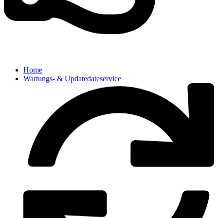
Home
Wartungs- & Updatedateservice