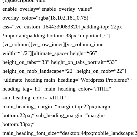
(1)|description^null“
enable_overlay=“enable_overlay_value“
overlay_color=“rgba(18,102,181,0.75)“
css=“.vc_custom_1644330083320{padding-top: 22px
!important;padding-bottom: 33px !important;}“]
[vc_column][vc_row_inner][vc_column_inner
width=“1/2″][ultimate_spacer height=“66″
height_on_tabs=“33″ height_on_tabs_portrait=“33″
height_on_mob_landscape=“22″ height_on_mob=“22″]
[ultimate_heading main_heading=“Wordpress Probleme?“
heading_tag=“h1″ main_heading_color=“#ffffff“
sub_heading_color=“#ffffff“
main_heading_margin=“margin-top:22px;margin-
bottom:22px;“ sub_heading_margin=“margin-
bottom:33px;“
main_heading_font_size=“desktop:44px;mobile_landscape: