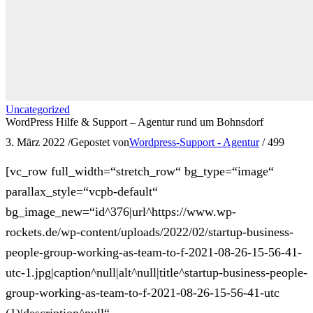
Uncategorized
WordPress Hilfe & Support – Agentur rund um Bohnsdorf
3. März 2022
/
Gepostet von
Wordpress-Support - Agentur
/
499
[vc_row full_width=“stretch_row“ bg_type=“image“
parallax_style=“vcpb-default“
bg_image_new=“id^376|url^https://www.wp-
rockets.de/wp-content/uploads/2022/02/startup-business-
people-group-working-as-team-to-f-2021-08-26-15-56-41-
utc-1.jpg|caption^null|alt^null|title^startup-business-people-
group-working-as-team-to-f-2021-08-26-15-56-41-utc