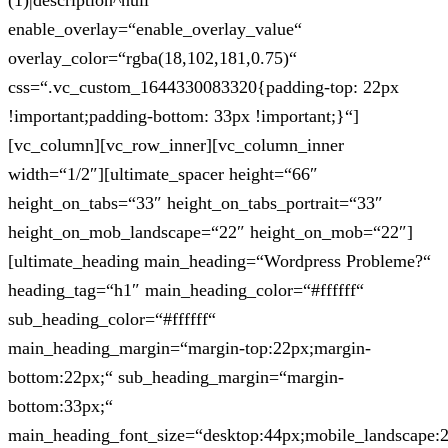
(1)|description^null“
enable_overlay=“enable_overlay_value“
overlay_color=“rgba(18,102,181,0.75)“
css=“.vc_custom_1644330083320{padding-top: 22px
!important;padding-bottom: 33px !important;}“]
[vc_column][vc_row_inner][vc_column_inner
width=“1/2″][ultimate_spacer height=“66″
height_on_tabs=“33″ height_on_tabs_portrait=“33″
height_on_mob_landscape=“22″ height_on_mob=“22″]
[ultimate_heading main_heading=“Wordpress Probleme?“
heading_tag=“h1″ main_heading_color=“#ffffff“
sub_heading_color=“#ffffff“
main_heading_margin=“margin-top:22px;margin-
bottom:22px;“ sub_heading_margin=“margin-
bottom:33px;“
main_heading_font_size=“desktop:44px;mobile_landscape: