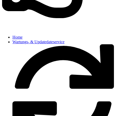
Home
Wartungs- & Updatedateservice