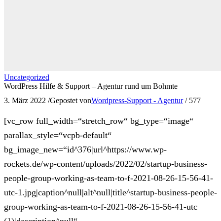
Uncategorized
WordPress Hilfe & Support – Agentur rund um Bohmte
3. März 2022
/
Gepostet von
Wordpress-Support - Agentur
/
577
[vc_row full_width=“stretch_row“ bg_type=“image“
parallax_style=“vcpb-default“
bg_image_new=“id^376|url^https://www.wp-
rockets.de/wp-content/uploads/2022/02/startup-business-
people-group-working-as-team-to-f-2021-08-26-15-56-41-
utc-1.jpg|caption^null|alt^null|title^startup-business-people-
group-working-as-team-to-f-2021-08-26-15-56-41-utc