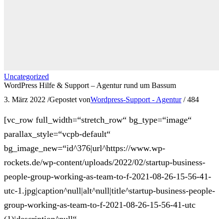
Uncategorized
WordPress Hilfe & Support – Agentur rund um Bassum
3. März 2022
/
Gepostet von
Wordpress-Support - Agentur
/
484
[vc_row full_width=“stretch_row“ bg_type=“image“
parallax_style=“vcpb-default“
bg_image_new=“id^376|url^https://www.wp-
rockets.de/wp-content/uploads/2022/02/startup-business-
people-group-working-as-team-to-f-2021-08-26-15-56-41-
utc-1.jpg|caption^null|alt^null|title^startup-business-people-
group-working-as-team-to-f-2021-08-26-15-56-41-utc