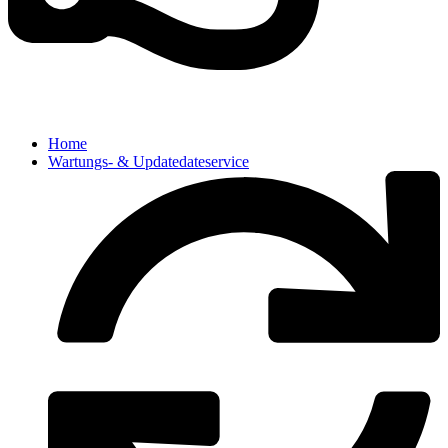
Home
Wartungs- & Updatedateservice