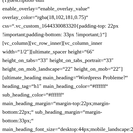
(1)|description^null“
enable_overlay=“enable_overlay_value“
overlay_color=“rgba(18,102,181,0.75)“
css=“.vc_custom_1644330083320{padding-top: 22px
!important;padding-bottom: 33px !important;}“]
[vc_column][vc_row_inner][vc_column_inner
width=“1/2″][ultimate_spacer height=“66″
height_on_tabs=“33″ height_on_tabs_portrait=“33″
height_on_mob_landscape=“22″ height_on_mob=“22″]
[ultimate_heading main_heading=“Wordpress Probleme?“
heading_tag=“h1″ main_heading_color=“#ffffff“
sub_heading_color=“#ffffff“
main_heading_margin=“margin-top:22px;margin-
bottom:22px;“ sub_heading_margin=“margin-
bottom:33px;“
main_heading_font_size=“desktop:44px;mobile_landscape: