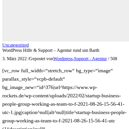
Uncategorized
WordPress Hilfe & Support – Agentur rund um Barth
3. März 2022
/
Gepostet von
Wordpress-Support - Agentur
/
508
[vc_row full_width=“stretch_row“ bg_type=“image“
parallax_style=“vcpb-default“
bg_image_new=“id^376|url^https://www.wp-
rockets.de/wp-content/uploads/2022/02/startup-business-
people-group-working-as-team-to-f-2021-08-26-15-56-41-
utc-1.jpg|caption^null|alt^null|title^startup-business-people-
group-working-as-team-to-f-2021-08-26-15-56-41-utc