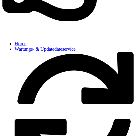
Home
Wartungs- & Updatedateservice