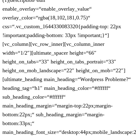
(1)|description^null“
enable_overlay=“enable_overlay_value“
overlay_color=“rgba(18,102,181,0.75)“
css=“.vc_custom_1644330083320{padding-top: 22px
!important;padding-bottom: 33px !important;}“]
[vc_column][vc_row_inner][vc_column_inner
width=“1/2″][ultimate_spacer height=“66″
height_on_tabs=“33″ height_on_tabs_portrait=“33″
height_on_mob_landscape=“22″ height_on_mob=“22″]
[ultimate_heading main_heading=“Wordpress Probleme?“
heading_tag=“h1″ main_heading_color=“#ffffff“
sub_heading_color=“#ffffff“
main_heading_margin=“margin-top:22px;margin-
bottom:22px;“ sub_heading_margin=“margin-
bottom:33px;“
main_heading_font_size=“desktop:44px;mobile_landscape: