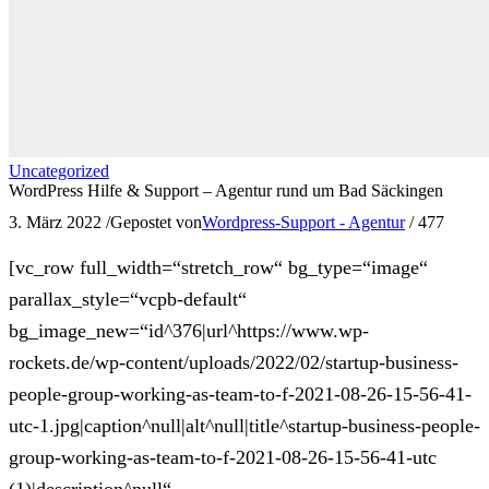
Uncategorized
WordPress Hilfe & Support – Agentur rund um Bad Säckingen
3. März 2022
/
Gepostet von
Wordpress-Support - Agentur
/
477
[vc_row full_width=“stretch_row“ bg_type=“image“
parallax_style=“vcpb-default“
bg_image_new=“id^376|url^https://www.wp-
rockets.de/wp-content/uploads/2022/02/startup-business-
people-group-working-as-team-to-f-2021-08-26-15-56-41-
utc-1.jpg|caption^null|alt^null|title^startup-business-people-
group-working-as-team-to-f-2021-08-26-15-56-41-utc