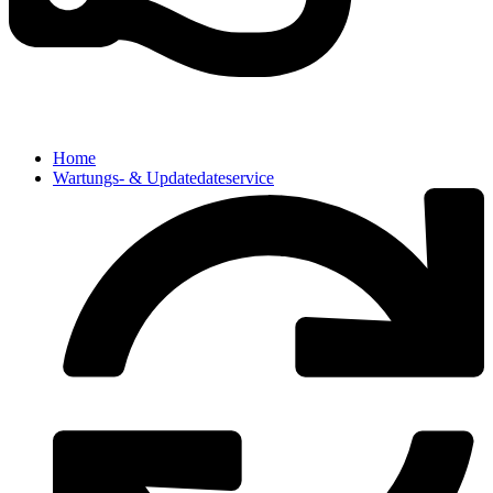
Home
Wartungs- & Updatedateservice