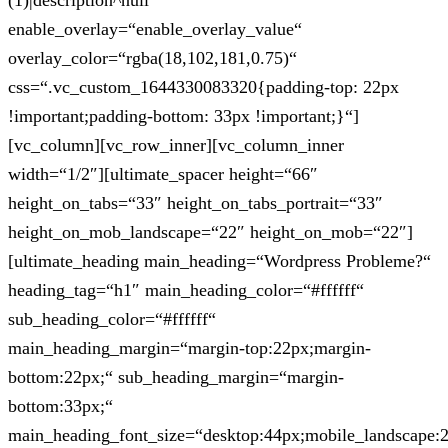
(1)|description^null“
enable_overlay=“enable_overlay_value“
overlay_color=“rgba(18,102,181,0.75)“
css=“.vc_custom_1644330083320{padding-top: 22px
!important;padding-bottom: 33px !important;}“]
[vc_column][vc_row_inner][vc_column_inner
width=“1/2″][ultimate_spacer height=“66″
height_on_tabs=“33″ height_on_tabs_portrait=“33″
height_on_mob_landscape=“22″ height_on_mob=“22″]
[ultimate_heading main_heading=“Wordpress Probleme?“
heading_tag=“h1″ main_heading_color=“#ffffff“
sub_heading_color=“#ffffff“
main_heading_margin=“margin-top:22px;margin-
bottom:22px;“ sub_heading_margin=“margin-
bottom:33px;“
main_heading_font_size=“desktop:44px;mobile_landscape: