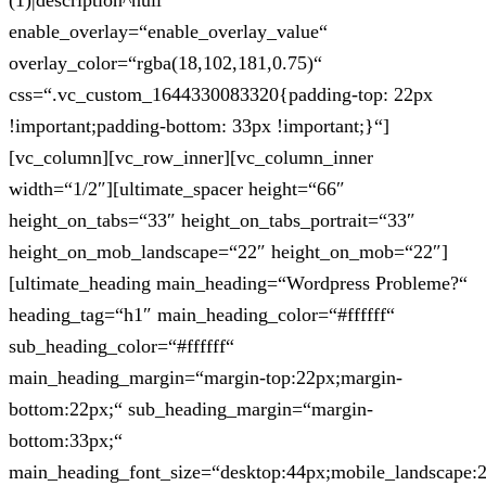
(1)|description^null“
enable_overlay=“enable_overlay_value“
overlay_color=“rgba(18,102,181,0.75)“
css=“.vc_custom_1644330083320{padding-top: 22px
!important;padding-bottom: 33px !important;}“]
[vc_column][vc_row_inner][vc_column_inner
width=“1/2″][ultimate_spacer height=“66″
height_on_tabs=“33″ height_on_tabs_portrait=“33″
height_on_mob_landscape=“22″ height_on_mob=“22″]
[ultimate_heading main_heading=“Wordpress Probleme?“
heading_tag=“h1″ main_heading_color=“#ffffff“
sub_heading_color=“#ffffff“
main_heading_margin=“margin-top:22px;margin-
bottom:22px;“ sub_heading_margin=“margin-
bottom:33px;“
main_heading_font_size=“desktop:44px;mobile_landscape: