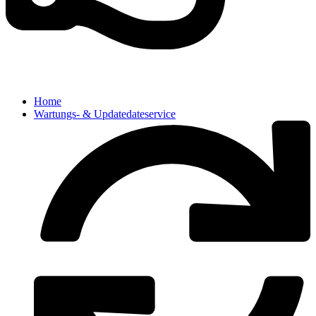
Home
Wartungs- & Updatedateservice