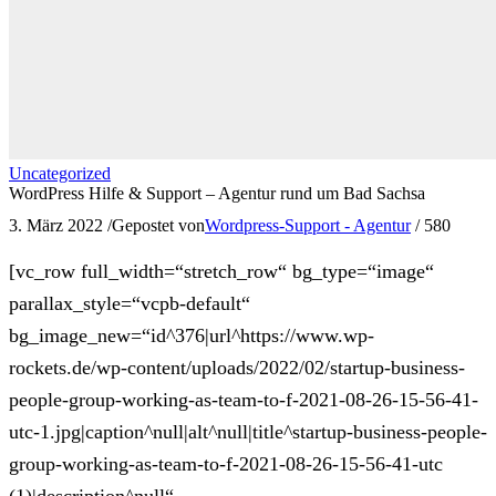
Uncategorized
WordPress Hilfe & Support – Agentur rund um Bad Sachsa
3. März 2022
/
Gepostet von
Wordpress-Support - Agentur
/
580
[vc_row full_width=“stretch_row“ bg_type=“image“
parallax_style=“vcpb-default“
bg_image_new=“id^376|url^https://www.wp-
rockets.de/wp-content/uploads/2022/02/startup-business-
people-group-working-as-team-to-f-2021-08-26-15-56-41-
utc-1.jpg|caption^null|alt^null|title^startup-business-people-
group-working-as-team-to-f-2021-08-26-15-56-41-utc