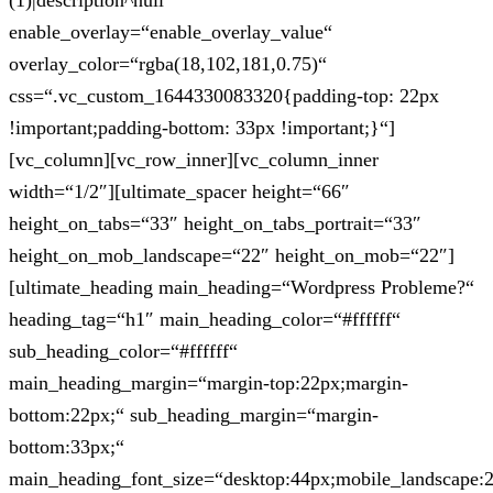
(1)|description^null“
enable_overlay=“enable_overlay_value“
overlay_color=“rgba(18,102,181,0.75)“
css=“.vc_custom_1644330083320{padding-top: 22px
!important;padding-bottom: 33px !important;}“]
[vc_column][vc_row_inner][vc_column_inner
width=“1/2″][ultimate_spacer height=“66″
height_on_tabs=“33″ height_on_tabs_portrait=“33″
height_on_mob_landscape=“22″ height_on_mob=“22″]
[ultimate_heading main_heading=“Wordpress Probleme?“
heading_tag=“h1″ main_heading_color=“#ffffff“
sub_heading_color=“#ffffff“
main_heading_margin=“margin-top:22px;margin-
bottom:22px;“ sub_heading_margin=“margin-
bottom:33px;“
main_heading_font_size=“desktop:44px;mobile_landscape: