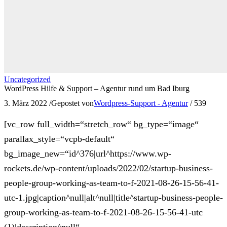
Uncategorized
WordPress Hilfe & Support – Agentur rund um Bad Iburg
3. März 2022
/
Gepostet von
Wordpress-Support - Agentur
/
539
[vc_row full_width=“stretch_row“ bg_type=“image“
parallax_style=“vcpb-default“
bg_image_new=“id^376|url^https://www.wp-
rockets.de/wp-content/uploads/2022/02/startup-business-
people-group-working-as-team-to-f-2021-08-26-15-56-41-
utc-1.jpg|caption^null|alt^null|title^startup-business-people-
group-working-as-team-to-f-2021-08-26-15-56-41-utc