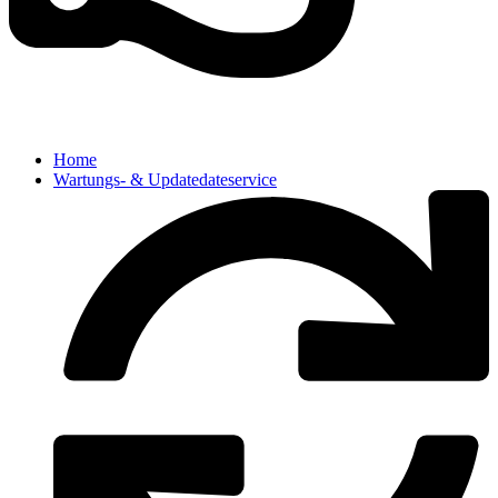
Home
Wartungs- & Updatedateservice