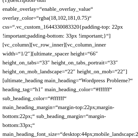
(1)|description^null“
enable_overlay=“enable_overlay_value“
overlay_color=“rgba(18,102,181,0.75)“
css=“.vc_custom_1644330083320{padding-top: 22px
!important;padding-bottom: 33px !important;}“]
[vc_column][vc_row_inner][vc_column_inner
width=“1/2″][ultimate_spacer height=“66″
height_on_tabs=“33″ height_on_tabs_portrait=“33″
height_on_mob_landscape=“22″ height_on_mob=“22″]
[ultimate_heading main_heading=“Wordpress Probleme?“
heading_tag=“h1″ main_heading_color=“#ffffff“
sub_heading_color=“#ffffff“
main_heading_margin=“margin-top:22px;margin-
bottom:22px;“ sub_heading_margin=“margin-
bottom:33px;“
main_heading_font_size=“desktop:44px;mobile_landscape: