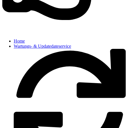
Home
Wartungs- & Updatedateservice