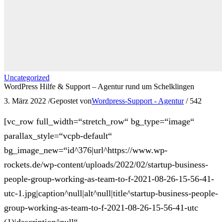
Uncategorized
WordPress Hilfe & Support – Agentur rund um Schelklingen
3. März 2022
/
Gepostet von
Wordpress-Support - Agentur
/
542
[vc_row full_width=“stretch_row“ bg_type=“image“
parallax_style=“vcpb-default“
bg_image_new=“id^376|url^https://www.wp-
rockets.de/wp-content/uploads/2022/02/startup-business-
people-group-working-as-team-to-f-2021-08-26-15-56-41-
utc-1.jpg|caption^null|alt^null|title^startup-business-people-
group-working-as-team-to-f-2021-08-26-15-56-41-utc