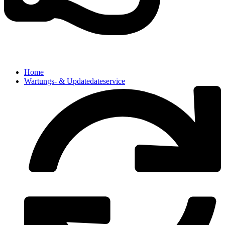
Home
Wartungs- & Updatedateservice