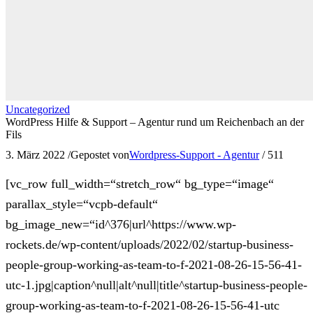
Uncategorized
WordPress Hilfe & Support – Agentur rund um Reichenbach an der
Fils
3. März 2022
/
Gepostet von
Wordpress-Support - Agentur
/
511
[vc_row full_width=“stretch_row“ bg_type=“image“
parallax_style=“vcpb-default“
bg_image_new=“id^376|url^https://www.wp-
rockets.de/wp-content/uploads/2022/02/startup-business-
people-group-working-as-team-to-f-2021-08-26-15-56-41-
utc-1.jpg|caption^null|alt^null|title^startup-business-people-
group-working-as-team-to-f-2021-08-26-15-56-41-utc