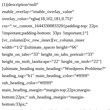
(1)|description^null“
enable_overlay=“enable_overlay_value“
overlay_color=“rgba(18,102,181,0.75)“
css=“.vc_custom_1644330083320{padding-top: 22px
!important;padding-bottom: 33px !important;}“]
[vc_column][vc_row_inner][vc_column_inner
width=“1/2″][ultimate_spacer height=“66″
height_on_tabs=“33″ height_on_tabs_portrait=“33″
height_on_mob_landscape=“22″ height_on_mob=“22″]
[ultimate_heading main_heading=“Wordpress Probleme?“
heading_tag=“h1″ main_heading_color=“#ffffff“
sub_heading_color=“#ffffff“
main_heading_margin=“margin-top:22px;margin-
bottom:22px;“ sub_heading_margin=“margin-
bottom:33px;“