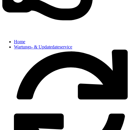
Home
Wartungs- & Updatedateservice