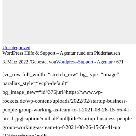
Uncategorized
WordPress Hilfe & Support – Agentur rund um Plüderhausen
3. März 2022
/
Gepostet von
Wordpress-Support - Agentur
/
671
[vc_row full_width=“stretch_row“ bg_type=“image“
parallax_style=“vcpb-default“
bg_image_new=“id^376|url^https://www.wp-
rockets.de/wp-content/uploads/2022/02/startup-business-
people-group-working-as-team-to-f-2021-08-26-15-56-41-
utc-1.jpg|caption^null|alt^null|title^startup-business-people-
group-working-as-team-to-f-2021-08-26-15-56-41-utc