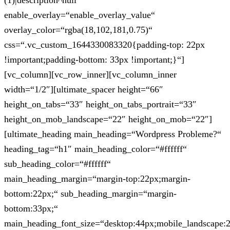
(1)|description^null“
enable_overlay=“enable_overlay_value“
overlay_color=“rgba(18,102,181,0.75)“
css=“.vc_custom_1644330083320{padding-top: 22px
!important;padding-bottom: 33px !important;}“]
[vc_column][vc_row_inner][vc_column_inner
width=“1/2″][ultimate_spacer height=“66″
height_on_tabs=“33″ height_on_tabs_portrait=“33″
height_on_mob_landscape=“22″ height_on_mob=“22″]
[ultimate_heading main_heading=“Wordpress Probleme?“
heading_tag=“h1″ main_heading_color=“#ffffff“
sub_heading_color=“#ffffff“
main_heading_margin=“margin-top:22px;margin-
bottom:22px;“ sub_heading_margin=“margin-
bottom:33px;“
main_heading_font_size=“desktop:44px;mobile_landscape: