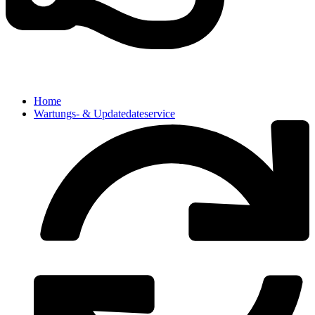
Home
Wartungs- & Updatedateservice