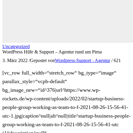
Uncategorized
WordPress Hilfe & Support – Agentur rund um Pirna
3. März 2022
/
Gepostet von
Wordpress-Support - Agentur
/
621
[vc_row full_width=“stretch_row“ bg_type=“image“
parallax_style=“vcpb-default“
bg_image_new=“id^376|url^https://www.wp-
rockets.de/wp-content/uploads/2022/02/startup-business-
people-group-working-as-team-to-f-2021-08-26-15-56-41-
utc-1.jpg|caption^null|alt^null|title^startup-business-people-
group-working-as-team-to-f-2021-08-26-15-56-41-utc