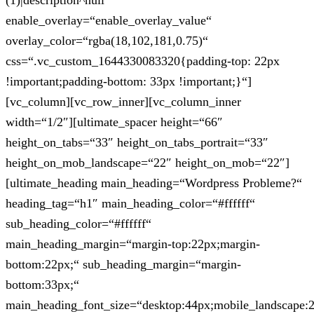
(1)|description^null“
enable_overlay=“enable_overlay_value“
overlay_color=“rgba(18,102,181,0.75)“
css=“.vc_custom_1644330083320{padding-top: 22px
!important;padding-bottom: 33px !important;}“]
[vc_column][vc_row_inner][vc_column_inner
width=“1/2″][ultimate_spacer height=“66″
height_on_tabs=“33″ height_on_tabs_portrait=“33″
height_on_mob_landscape=“22″ height_on_mob=“22″]
[ultimate_heading main_heading=“Wordpress Probleme?“
heading_tag=“h1″ main_heading_color=“#ffffff“
sub_heading_color=“#ffffff“
main_heading_margin=“margin-top:22px;margin-
bottom:22px;“ sub_heading_margin=“margin-
bottom:33px;“
main_heading_font_size=“desktop:44px;mobile_landscape: