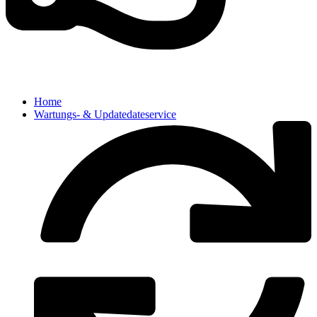
Home
Wartungs- & Updatedateservice