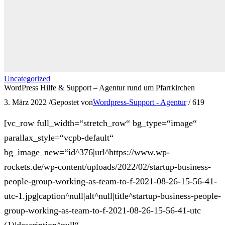
Uncategorized
WordPress Hilfe & Support – Agentur rund um Pfarrkirchen
3. März 2022
/
Gepostet von
Wordpress-Support - Agentur
/
619
[vc_row full_width=“stretch_row“ bg_type=“image“
parallax_style=“vcpb-default“
bg_image_new=“id^376|url^https://www.wp-
rockets.de/wp-content/uploads/2022/02/startup-business-
people-group-working-as-team-to-f-2021-08-26-15-56-41-
utc-1.jpg|caption^null|alt^null|title^startup-business-people-
group-working-as-team-to-f-2021-08-26-15-56-41-utc