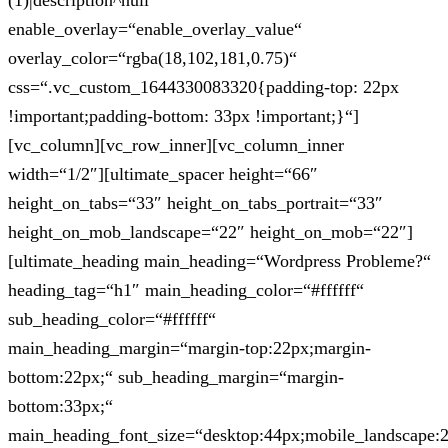
(1)|description^null“
enable_overlay=“enable_overlay_value“
overlay_color=“rgba(18,102,181,0.75)“
css=“.vc_custom_1644330083320{padding-top: 22px
!important;padding-bottom: 33px !important;}“]
[vc_column][vc_row_inner][vc_column_inner
width=“1/2″][ultimate_spacer height=“66″
height_on_tabs=“33″ height_on_tabs_portrait=“33″
height_on_mob_landscape=“22″ height_on_mob=“22″]
[ultimate_heading main_heading=“Wordpress Probleme?“
heading_tag=“h1″ main_heading_color=“#ffffff“
sub_heading_color=“#ffffff“
main_heading_margin=“margin-top:22px;margin-
bottom:22px;“ sub_heading_margin=“margin-
bottom:33px;“
main_heading_font_size=“desktop:44px;mobile_landscape: