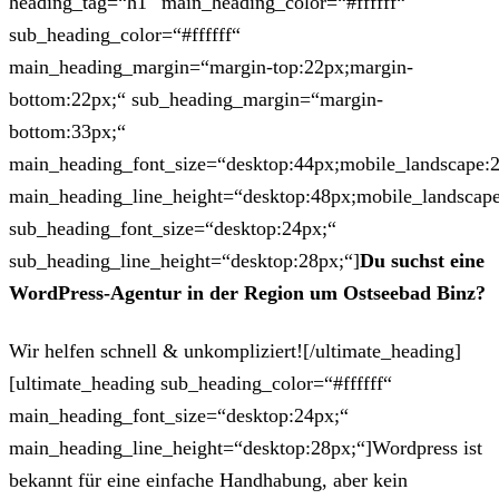
heading_tag=“h1″ main_heading_color=“#ffffff“
sub_heading_color=“#ffffff“
main_heading_margin=“margin-top:22px;margin-
bottom:22px;“ sub_heading_margin=“margin-
bottom:33px;“
main_heading_font_size=“desktop:44px;mobile_landscape:
main_heading_line_height=“desktop:48px;mobile_landscape
sub_heading_font_size=“desktop:24px;“
sub_heading_line_height=“desktop:28px;“]
Du suchst eine
WordPress-Agentur in der Region um Ostseebad Binz?
Wir helfen schnell & unkompliziert![/ultimate_heading]
[ultimate_heading sub_heading_color=“#ffffff“
main_heading_font_size=“desktop:24px;“
main_heading_line_height=“desktop:28px;“]Wordpress ist
bekannt für eine einfache Handhabung, aber kein