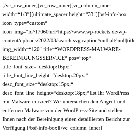
[/vc_row_inner][vc_row_inner][vc_column_inner
width=“1/3″][ultimate_spacer height=“33″][bsf-info-box
icon_type=“custom“
icon_img=“id^17060|url^https://www.wp-rockets.de/wp-
content/uploads/2022/03/search.svg|caption^null|alt^null|titl
img_width=“120″ title=“WORDPRESS-MALWARE-
BEREINIGUNGSSERVICE“ pos=“top“
title_font_size=“desktop:16px;“
title_font_line_height=“desktop:20px;“
desc_font_size=“desktop:15px;“
desc_font_line_height=“desktop:18px;“]Ist Ihr WordPress
mit Malware infiziert? Wir untersuchen den Angriff und
entfernen Malware von der WordPress-Site und stellen
Ihnen nach der Bereinigung einen detaillierten Bericht zur
Verfügung.[/bsf-info-box][/vc_column_inner]