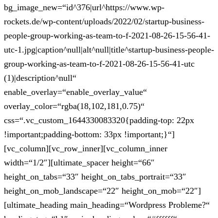
bg_image_new=“id^376|url^https://www.wp-
rockets.de/wp-content/uploads/2022/02/startup-business-
people-group-working-as-team-to-f-2021-08-26-15-56-41-
utc-1.jpg|caption^null|alt^null|title^startup-business-people-
group-working-as-team-to-f-2021-08-26-15-56-41-utc
(1)|description^null“
enable_overlay=“enable_overlay_value“
overlay_color=“rgba(18,102,181,0.75)“
css=“.vc_custom_1644330083320{padding-top: 22px
!important;padding-bottom: 33px !important;}“]
[vc_column][vc_row_inner][vc_column_inner
width=“1/2″][ultimate_spacer height=“66″
height_on_tabs=“33″ height_on_tabs_portrait=“33″
height_on_mob_landscape=“22″ height_on_mob=“22″]
[ultimate_heading main_heading=“Wordpress Probleme?“