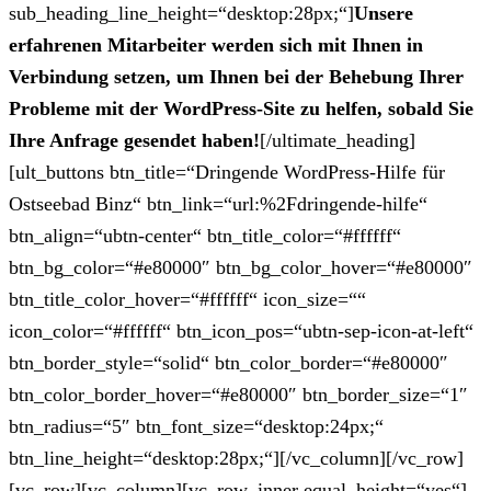
sub_heading_line_height=“desktop:28px;“]
Unsere
erfahrenen Mitarbeiter werden sich mit Ihnen in
Verbindung setzen, um Ihnen bei der Behebung Ihrer
Probleme mit der WordPress-Site zu helfen, sobald Sie
Ihre Anfrage gesendet haben!
[/ultimate_heading]
[ult_buttons btn_title=“Dringende WordPress-Hilfe für
Ostseebad Binz“ btn_link=“url:%2Fdringende-hilfe“
btn_align=“ubtn-center“ btn_title_color=“#ffffff“
btn_bg_color=“#e80000″ btn_bg_color_hover=“#e80000″
btn_title_color_hover=“#ffffff“ icon_size=““
icon_color=“#ffffff“ btn_icon_pos=“ubtn-sep-icon-at-left“
btn_border_style=“solid“ btn_color_border=“#e80000″
btn_color_border_hover=“#e80000″ btn_border_size=“1″
btn_radius=“5″ btn_font_size=“desktop:24px;“
btn_line_height=“desktop:28px;“][/vc_column][/vc_row]
[vc_row][vc_column][vc_row_inner equal_height=“yes“]