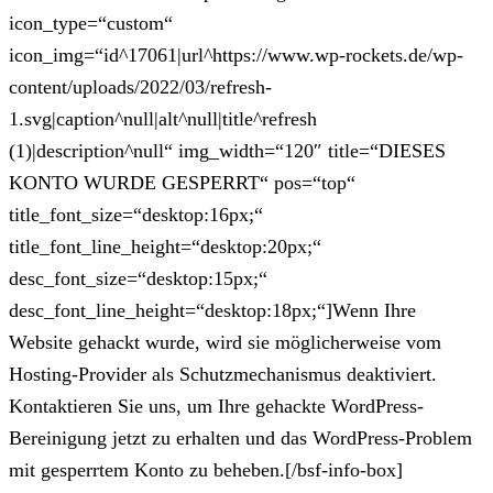
icon_type=“custom“
icon_img=“id^17061|url^https://www.wp-rockets.de/wp-
content/uploads/2022/03/refresh-
1.svg|caption^null|alt^null|title^refresh
(1)|description^null“ img_width=“120″ title=“DIESES
KONTO WURDE GESPERRT“ pos=“top“
title_font_size=“desktop:16px;“
title_font_line_height=“desktop:20px;“
desc_font_size=“desktop:15px;“
desc_font_line_height=“desktop:18px;“]Wenn Ihre
Website gehackt wurde, wird sie möglicherweise vom
Hosting-Provider als Schutzmechanismus deaktiviert.
Kontaktieren Sie uns, um Ihre gehackte WordPress-
Bereinigung jetzt zu erhalten und das WordPress-Problem
mit gesperrtem Konto zu beheben.[/bsf-info-box]