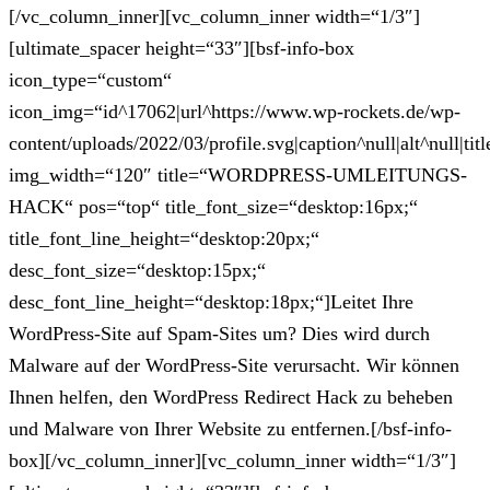
[/vc_column_inner][vc_column_inner width=“1/3″]
[ultimate_spacer height=“33″][bsf-info-box
icon_type=“custom“
icon_img=“id^17062|url^https://www.wp-rockets.de/wp-
content/uploads/2022/03/profile.svg|caption^null|alt^null|titl
img_width=“120″ title=“WORDPRESS-UMLEITUNGS-
HACK“ pos=“top“ title_font_size=“desktop:16px;“
title_font_line_height=“desktop:20px;“
desc_font_size=“desktop:15px;“
desc_font_line_height=“desktop:18px;“]Leitet Ihre
WordPress-Site auf Spam-Sites um? Dies wird durch
Malware auf der WordPress-Site verursacht. Wir können
Ihnen helfen, den WordPress Redirect Hack zu beheben
und Malware von Ihrer Website zu entfernen.[/bsf-info-
box][/vc_column_inner][vc_column_inner width=“1/3″]