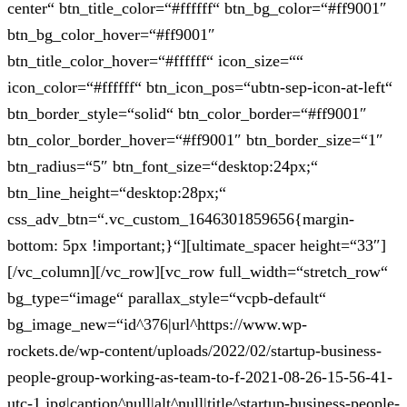
center“ btn_title_color=“#ffffff“ btn_bg_color=“#ff9001″
btn_bg_color_hover=“#ff9001″
btn_title_color_hover=“#ffffff“ icon_size=““
icon_color=“#ffffff“ btn_icon_pos=“ubtn-sep-icon-at-left“
btn_border_style=“solid“ btn_color_border=“#ff9001″
btn_color_border_hover=“#ff9001″ btn_border_size=“1″
btn_radius=“5″ btn_font_size=“desktop:24px;“
btn_line_height=“desktop:28px;“
css_adv_btn=“.vc_custom_1646301859656{margin-
bottom: 5px !important;}“][ultimate_spacer height=“33″]
[/vc_column][/vc_row][vc_row full_width=“stretch_row“
bg_type=“image“ parallax_style=“vcpb-default“
bg_image_new=“id^376|url^https://www.wp-
rockets.de/wp-content/uploads/2022/02/startup-business-
people-group-working-as-team-to-f-2021-08-26-15-56-41-
utc-1.jpg|caption^null|alt^null|title^startup-business-people-