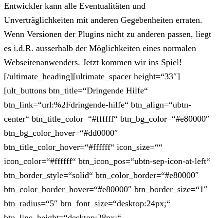
Entwickler kann alle Eventualitäten und
Unverträglichkeiten mit anderen Gegebenheiten erraten.
Wenn Versionen der Plugins nicht zu anderen passen, liegt
es i.d.R. ausserhalb der Möglichkeiten eines normalen
Webseitenanwenders. Jetzt kommen wir ins Spiel!
[/ultimate_heading][ultimate_spacer height=“33″]
[ult_buttons btn_title=“Dringende Hilfe“
btn_link=“url:%2Fdringende-hilfe“ btn_align=“ubtn-
center“ btn_title_color=“#ffffff“ btn_bg_color=“#e80000″
btn_bg_color_hover=“#dd0000″
btn_title_color_hover=“#ffffff“ icon_size=““
icon_color=“#ffffff“ btn_icon_pos=“ubtn-sep-icon-at-left“
btn_border_style=“solid“ btn_color_border=“#e80000″
btn_color_border_hover=“#e80000″ btn_border_size=“1″
btn_radius=“5″ btn_font_size=“desktop:24px;“
btn_line_height=“desktop:28px;“