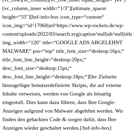
[vc_column_inner width=“1/3″][ultimate_spacer
height=“33″][bsf-info-box icon_type=“custom“
icon_img=“id^17060|url^https://www.wp-rockets.de/wp-
content/uploads/2022/03/search.svg|caption^null|alt^null|titl
img_width=“120″ title=“GOOGLE ADS ABGELEHNT
MALWARE“ pos=“top“ title_font_size=“desktop:16px;“
title_font_line_height=“desktop:20px;“
desc_font_size=“desktop:15px;“
desc_font_line_height=“desktop:18px;“]Der Zielseite
hinzugefügte benutzerdefinierte Skripts, die auf externe
Inhalte verweisen, werden von Google als bösartig
eingestuft. Dies kann dazu führen, dass Ihre Google-
Anzeigen aufgrund von Malware abgelehnt werden. Wir
finden den gehackten Code & sorgen dafür, dass Ihre
Anzeigen wieder geschaltet werden.[/bsf-info-box]