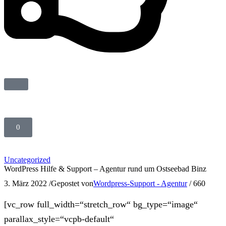
0
Uncategorized
WordPress Hilfe & Support – Agentur rund um Ostseebad Binz
3. März 2022
/
Gepostet von
Wordpress-Support - Agentur
/
660
[vc_row full_width=“stretch_row“ bg_type=“image“
parallax_style=“vcpb-default“