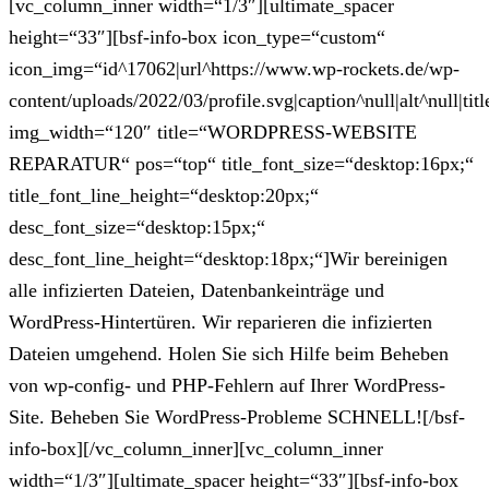
[vc_column_inner width=“1/3″][ultimate_spacer
height=“33″][bsf-info-box icon_type=“custom“
icon_img=“id^17062|url^https://www.wp-rockets.de/wp-
content/uploads/2022/03/profile.svg|caption^null|alt^null|titl
img_width=“120″ title=“WORDPRESS-WEBSITE
REPARATUR“ pos=“top“ title_font_size=“desktop:16px;“
title_font_line_height=“desktop:20px;“
desc_font_size=“desktop:15px;“
desc_font_line_height=“desktop:18px;“]Wir bereinigen
alle infizierten Dateien, Datenbankeinträge und
WordPress-Hintertüren. Wir reparieren die infizierten
Dateien umgehend. Holen Sie sich Hilfe beim Beheben
von wp-config- und PHP-Fehlern auf Ihrer WordPress-
Site. Beheben Sie WordPress-Probleme SCHNELL![/bsf-
info-box][/vc_column_inner][vc_column_inner
width=“1/3″][ultimate_spacer height=“33″][bsf-info-box