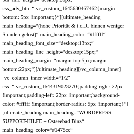
css_adv_btn=“.vc_custom_1645630467462{margin-
bottom: 5px !important;}“][ultimate_heading
main_heading=“(hohe Priorität & i.d.R. binnen weniger
Stunden gelöst)“ main_heading_color=“#ffffff“
main_heading_font_size=“desktop:13px;“
main_heading_line_height=“desktop:15px;“
main_heading_margin=“margin-top:5px;margin-
bottom:22px;“][/ultimate_heading][/vc_column_inner]
[vc_column_inner width=“1/2″
css=“.vc_custom_1644319023270{padding-right: 22px
!important;padding-left: 22px !important;background-
color: #ffffff !important;border-radius: 5px !important;}“]
[ultimate_heading main_heading=“WORDPRESS-
SUPPORT-HILFE – Ostseebad Binz“
main_heading_color=“#1475cc“