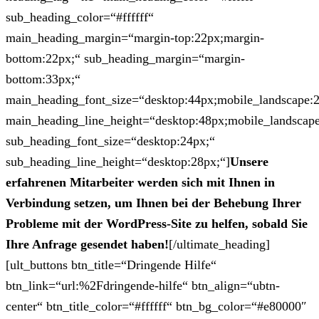
sub_heading_color=“#ffffff“
main_heading_margin=“margin-top:22px;margin-
bottom:22px;“ sub_heading_margin=“margin-
bottom:33px;“
main_heading_font_size=“desktop:44px;mobile_landscape:
main_heading_line_height=“desktop:48px;mobile_landscape
sub_heading_font_size=“desktop:24px;“
sub_heading_line_height=“desktop:28px;“]
Unsere
erfahrenen Mitarbeiter werden sich mit Ihnen in
Verbindung setzen, um Ihnen bei der Behebung Ihrer
Probleme mit der WordPress-Site zu helfen, sobald Sie
Ihre Anfrage gesendet haben!
[/ultimate_heading]
[ult_buttons btn_title=“Dringende Hilfe“
btn_link=“url:%2Fdringende-hilfe“ btn_align=“ubtn-
center“ btn_title_color=“#ffffff“ btn_bg_color=“#e80000″