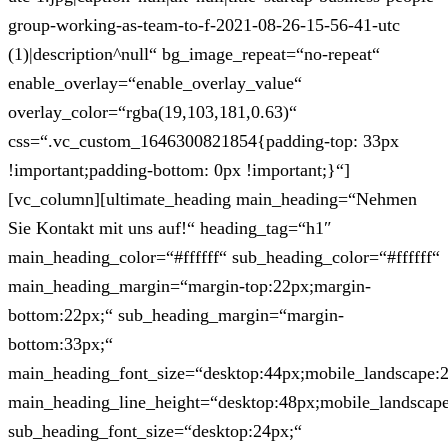
group-working-as-team-to-f-2021-08-26-15-56-41-utc
(1)|description^null“ bg_image_repeat=“no-repeat“
enable_overlay=“enable_overlay_value“
overlay_color=“rgba(19,103,181,0.63)“
css=“.vc_custom_1646300821854{padding-top: 33px
!important;padding-bottom: 0px !important;}“]
[vc_column][ultimate_heading main_heading=“Nehmen
Sie Kontakt mit uns auf!“ heading_tag=“h1″
main_heading_color=“#ffffff“ sub_heading_color=“#ffffff“
main_heading_margin=“margin-top:22px;margin-
bottom:22px;“ sub_heading_margin=“margin-
bottom:33px;“
main_heading_font_size=“desktop:44px;mobile_landscape:
main_heading_line_height=“desktop:48px;mobile_landscape
sub_heading_font_size=“desktop:24px;“