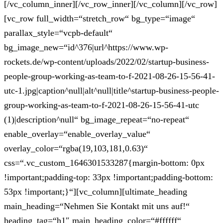
[/vc_column_inner][/vc_row_inner][/vc_column][/vc_row]
[vc_row full_width=“stretch_row“ bg_type=“image“
parallax_style=“vcpb-default“
bg_image_new=“id^376|url^https://www.wp-
rockets.de/wp-content/uploads/2022/02/startup-business-
people-group-working-as-team-to-f-2021-08-26-15-56-41-
utc-1.jpg|caption^null|alt^null|title^startup-business-people-
group-working-as-team-to-f-2021-08-26-15-56-41-utc
(1)|description^null“ bg_image_repeat=“no-repeat“
enable_overlay=“enable_overlay_value“
overlay_color=“rgba(19,103,181,0.63)“
css=“.vc_custom_1646301533287{margin-bottom: 0px
!important;padding-top: 33px !important;padding-bottom:
53px !important;}“][vc_column][ultimate_heading
main_heading=“Nehmen Sie Kontakt mit uns auf!“
heading_tag=“h1″ main_heading_color=“#ffffff“