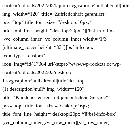
content/uploads/2022/03/laptop.svg|caption^null|alt^null|titl
img_width=“120″ title=“Zufriedenheit garantiert“
pos=“top“ title_font_size=“desktop:16px;“
title_font_line_height=“desktop:20px;“][/bsf-info-box]
[/vc_column_inner][vc_column_inner width=“1/3″]
[ultimate_spacer height=“33″][bsf-info-box
icon_type=“custom“
icon_img=“id^17064|url^https://www.wp-rockets.de/wp-
content/uploads/2022/03/desktop-
1.svg|caption^null|alt^null|title^desktop
(1)|description^null“ img_width=“120″
title=“Kundenorientiert mit persönlichem Service“
pos=“top“ title_font_size=“desktop:16px;“
title_font_line_height=“desktop:20px;“][/bsf-info-box]
[/vc_column_inner][/vc_row_inner][vc_row_inner]