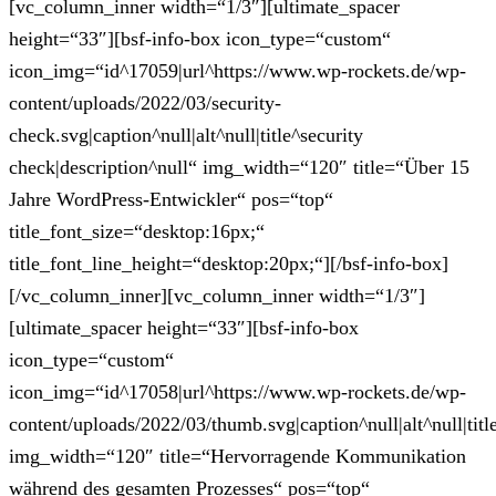
[vc_column_inner width=“1/3″][ultimate_spacer
height=“33″][bsf-info-box icon_type=“custom“
icon_img=“id^17059|url^https://www.wp-rockets.de/wp-
content/uploads/2022/03/security-
check.svg|caption^null|alt^null|title^security
check|description^null“ img_width=“120″ title=“Über 15
Jahre WordPress-Entwickler“ pos=“top“
title_font_size=“desktop:16px;“
title_font_line_height=“desktop:20px;“][/bsf-info-box]
[/vc_column_inner][vc_column_inner width=“1/3″]
[ultimate_spacer height=“33″][bsf-info-box
icon_type=“custom“
icon_img=“id^17058|url^https://www.wp-rockets.de/wp-
content/uploads/2022/03/thumb.svg|caption^null|alt^null|tit
img_width=“120″ title=“Hervorragende Kommunikation
während des gesamten Prozesses“ pos=“top“