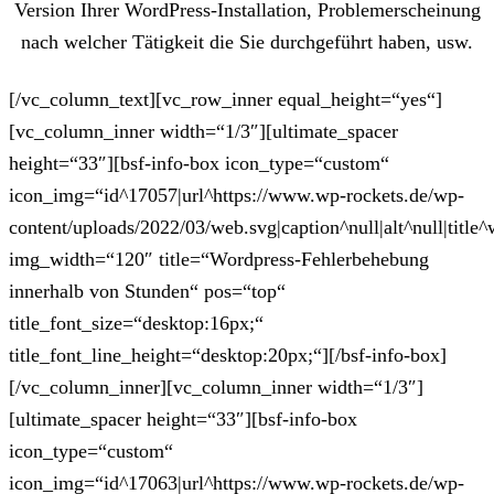
Version Ihrer WordPress-Installation, Problemerscheinung
nach welcher Tätigkeit die Sie durchgeführt haben, usw.
[/vc_column_text][vc_row_inner equal_height=“yes“]
[vc_column_inner width=“1/3″][ultimate_spacer
height=“33″][bsf-info-box icon_type=“custom“
icon_img=“id^17057|url^https://www.wp-rockets.de/wp-
content/uploads/2022/03/web.svg|caption^null|alt^null|title^
img_width=“120″ title=“Wordpress-Fehlerbehebung
innerhalb von Stunden“ pos=“top“
title_font_size=“desktop:16px;“
title_font_line_height=“desktop:20px;“][/bsf-info-box]
[/vc_column_inner][vc_column_inner width=“1/3″]
[ultimate_spacer height=“33″][bsf-info-box
icon_type=“custom“
icon_img=“id^17063|url^https://www.wp-rockets.de/wp-