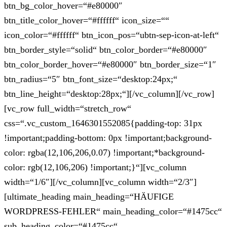
btn_bg_color_hover=“#e80000″
btn_title_color_hover=“#ffffff“ icon_size=““
icon_color=“#ffffff“ btn_icon_pos=“ubtn-sep-icon-at-left“
btn_border_style=“solid“ btn_color_border=“#e80000″
btn_color_border_hover=“#e80000″ btn_border_size=“1″
btn_radius=“5″ btn_font_size=“desktop:24px;“
btn_line_height=“desktop:28px;“][/vc_column][/vc_row]
[vc_row full_width=“stretch_row“
css=“.vc_custom_1646301552085{padding-top: 31px
!important;padding-bottom: 0px !important;background-
color: rgba(12,106,206,0.07) !important;*background-
color: rgb(12,106,206) !important;}“][vc_column
width=“1/6″][/vc_column][vc_column width=“2/3″]
[ultimate_heading main_heading=“HÄUFIGE
WORDPRESS-FEHLER“ main_heading_color=“#1475cc“
sub_heading_color=“#1475cc“