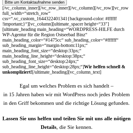
[/vc_column_inner][/vc_row_inner][/vc_column][/vc_row][vc_row
full_width=“stretch_row“
css=“.vc_custom_1644322401341{background-color: #ffffff
!important;}“][vc_column][ultimate_spacer height=“33″]
[ultimate_heading main_heading=“WORDPRESS-HILFE durch
WP-Agentur für die Region Ostseebad Binz“
main_heading_color=“#1475cc“ sub_heading_color=“#ffffff“
sub_heading_margin=“margin-bottom:11px;“
main_heading_font_size=“desktop:33px;“
main_heading_line_height=“desktop:38px;“
sub_heading_font_size=“desktop:24px;“
sub_heading_line_height=“desktop:28px;“]
Wir helfen schnell &
unkompliziert!
[/ultimate_heading][vc_column_text]
Egal um welches Problem es sich handelt –
in 15 Jahren haben wir mit WordPress noch jedes Problem
in den Griff bekommen und die richtige Lösung gefunden.
Lassen Sie uns helfen und teilen Sie mit uns alle nötigen
Details
, die Sie kennen.