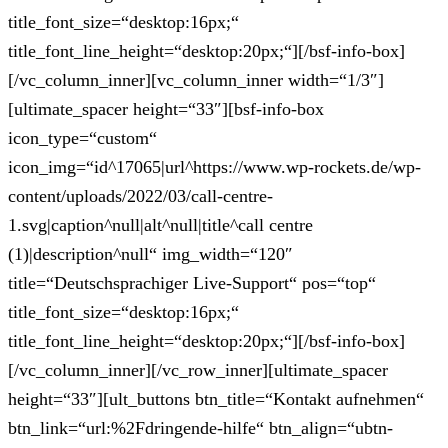
title_font_size=“desktop:16px;“
title_font_line_height=“desktop:20px;“][/bsf-info-box]
[/vc_column_inner][vc_column_inner width=“1/3″]
[ultimate_spacer height=“33″][bsf-info-box
icon_type=“custom“
icon_img=“id^17065|url^https://www.wp-rockets.de/wp-
content/uploads/2022/03/call-centre-
1.svg|caption^null|alt^null|title^call centre
(1)|description^null“ img_width=“120″
title=“Deutschsprachiger Live-Support“ pos=“top“
title_font_size=“desktop:16px;“
title_font_line_height=“desktop:20px;“][/bsf-info-box]
[/vc_column_inner][/vc_row_inner][ultimate_spacer
height=“33″][ult_buttons btn_title=“Kontakt aufnehmen“
btn_link=“url:%2Fdringende-hilfe“ btn_align=“ubtn-