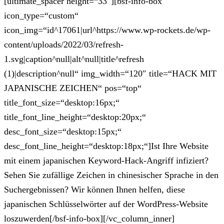
[ultimate_spacer height=“33″][bsf-info-box
icon_type=“custom“
icon_img=“id^17061|url^https://www.wp-rockets.de/wp-
content/uploads/2022/03/refresh-
1.svg|caption^null|alt^null|title^refresh
(1)|description^null“ img_width=“120″ title=“HACK MIT
JAPANISCHE ZEICHEN“ pos=“top“
title_font_size=“desktop:16px;“
title_font_line_height=“desktop:20px;“
desc_font_size=“desktop:15px;“
desc_font_line_height=“desktop:18px;“]Ist Ihre Website
mit einem japanischen Keyword-Hack-Angriff infiziert?
Sehen Sie zufällige Zeichen in chinesischer Sprache in den
Suchergebnissen? Wir können Ihnen helfen, diese
japanischen Schlüsselwörter auf der WordPress-Website
loszuwerden[/bsf-info-box][/vc_column_inner]