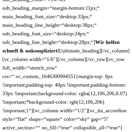
sub_heading_margin=“margin-bottom:11px;“
main_heading_font_size=“desktop:33px;“
main_heading_line_height=“desktop:38px;“
sub_heading_font_size=“desktop:24px;“
sub_heading_line_height=“desktop:28px;“]
Wir helfen
schnell & unkompliziert!
[/ultimate_heading][/vc_column]
[vc_column width=“1/6″][/vc_column][/vc_row][vc_row
full_width=“stretch_row“
css=“.vc_custom_1646300904551{margin-top: 0px
!important;padding-top: 40px !important;padding-bottom:
33px !important;background-color: rgba(12,106,206,0.07)
!important;*background-color: rgb(12,106,206)
!important;}“][vc_column width=“1/2″][vc_tta_accordion
style=“flat“ shape=“square“ color=“sky“ gap=“5″
active_section=““ no_fill=“true“ collapsible_all=“true“]