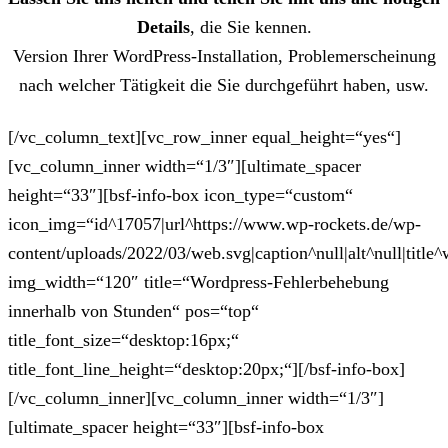
Details
, die Sie kennen.
Version Ihrer WordPress-Installation, Problemerscheinung
nach welcher Tätigkeit die Sie durchgeführt haben, usw.
[/vc_column_text][vc_row_inner equal_height=“yes“]
[vc_column_inner width=“1/3″][ultimate_spacer
height=“33″][bsf-info-box icon_type=“custom“
icon_img=“id^17057|url^https://www.wp-rockets.de/wp-
content/uploads/2022/03/web.svg|caption^null|alt^null|title^
img_width=“120″ title=“Wordpress-Fehlerbehebung
innerhalb von Stunden“ pos=“top“
title_font_size=“desktop:16px;“
title_font_line_height=“desktop:20px;“][/bsf-info-box]
[/vc_column_inner][vc_column_inner width=“1/3″]
[ultimate_spacer height=“33″][bsf-info-box