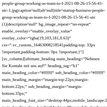
people-group-working-as-team-to-f-2021-08-26-15-56-41-
utc-1.jpg|caption^null|alt^null|title^startup-business-people-
group-working-as-team-to-f-2021-08-26-15-56-41-utc
(1)|description^null“ bg_image_repeat=“no-repeat“
enable_overlay=“enable_overlay_value“
overlay_color=“rgba(19,103,181,0.63)“
css=“.vc_custom_1646300821854{padding-top: 33px
!important;padding-bottom: 0px !important;}“]
[vc_column][ultimate_heading main_heading=“Nehmen
Sie Kontakt mit uns auf!“ heading_tag=“h1″
main_heading_color=“#ffffff“ sub_heading_color=“#ffffff“
main_heading_margin=“margin-top:22px;margin-
bottom:22px;“ sub_heading_margin=“margin-
bottom:33px;“
main_heading_font_size=“desktop:44px;mobile_landscape: