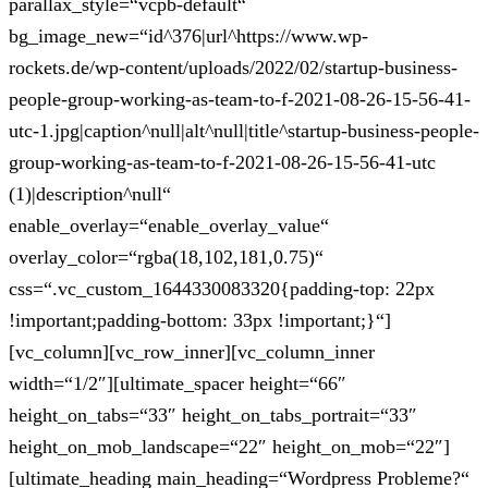
parallax_style=“vcpb-default“
bg_image_new=“id^376|url^https://www.wp-
rockets.de/wp-content/uploads/2022/02/startup-business-
people-group-working-as-team-to-f-2021-08-26-15-56-41-
utc-1.jpg|caption^null|alt^null|title^startup-business-people-
group-working-as-team-to-f-2021-08-26-15-56-41-utc
(1)|description^null“
enable_overlay=“enable_overlay_value“
overlay_color=“rgba(18,102,181,0.75)“
css=“.vc_custom_1644330083320{padding-top: 22px
!important;padding-bottom: 33px !important;}“]
[vc_column][vc_row_inner][vc_column_inner
width=“1/2″][ultimate_spacer height=“66″
height_on_tabs=“33″ height_on_tabs_portrait=“33″
height_on_mob_landscape=“22″ height_on_mob=“22″]
[ultimate_heading main_heading=“Wordpress Probleme?“