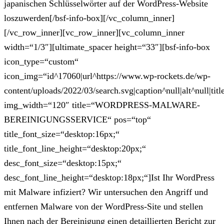
japanischen Schlüsselwörter auf der WordPress-Website
loszuwerden[/bsf-info-box][/vc_column_inner]
[/vc_row_inner][vc_row_inner][vc_column_inner
width=“1/3″][ultimate_spacer height=“33″][bsf-info-box
icon_type=“custom“
icon_img=“id^17060|url^https://www.wp-rockets.de/wp-
content/uploads/2022/03/search.svg|caption^null|alt^null|titl
img_width=“120″ title=“WORDPRESS-MALWARE-
BEREINIGUNGSSERVICE“ pos=“top“
title_font_size=“desktop:16px;“
title_font_line_height=“desktop:20px;“
desc_font_size=“desktop:15px;“
desc_font_line_height=“desktop:18px;“]Ist Ihr WordPress
mit Malware infiziert? Wir untersuchen den Angriff und
entfernen Malware von der WordPress-Site und stellen
Ihnen nach der Bereinigung einen detaillierten Bericht zur