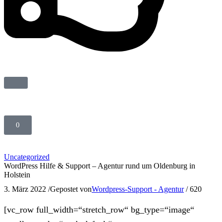
0
Uncategorized
WordPress Hilfe & Support – Agentur rund um Oldenburg in
Holstein
3. März 2022
/
Gepostet von
Wordpress-Support - Agentur
/
620
[vc_row full_width=“stretch_row“ bg_type=“image“