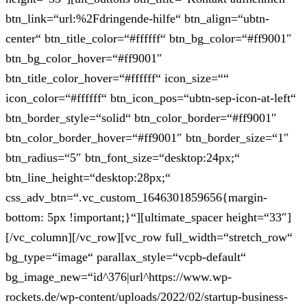
btn_link=“url:%2Fdringende-hilfe“ btn_align=“ubtn-
center“ btn_title_color=“#ffffff“ btn_bg_color=“#ff9001″
btn_bg_color_hover=“#ff9001″
btn_title_color_hover=“#ffffff“ icon_size=““
icon_color=“#ffffff“ btn_icon_pos=“ubtn-sep-icon-at-left“
btn_border_style=“solid“ btn_color_border=“#ff9001″
btn_color_border_hover=“#ff9001″ btn_border_size=“1″
btn_radius=“5″ btn_font_size=“desktop:24px;“
btn_line_height=“desktop:28px;“
css_adv_btn=“.vc_custom_1646301859656{margin-
bottom: 5px !important;}“][ultimate_spacer height=“33″]
[/vc_column][/vc_row][vc_row full_width=“stretch_row“
bg_type=“image“ parallax_style=“vcpb-default“
bg_image_new=“id^376|url^https://www.wp-
rockets.de/wp-content/uploads/2022/02/startup-business-