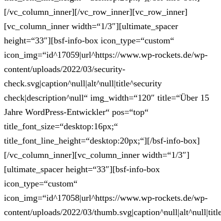
[/vc_column_inner][/vc_row_inner][vc_row_inner]
[vc_column_inner width=“1/3″][ultimate_spacer
height=“33″][bsf-info-box icon_type=“custom“
icon_img=“id^17059|url^https://www.wp-rockets.de/wp-
content/uploads/2022/03/security-
check.svg|caption^null|alt^null|title^security
check|description^null“ img_width=“120″ title=“Über 15
Jahre WordPress-Entwickler“ pos=“top“
title_font_size=“desktop:16px;“
title_font_line_height=“desktop:20px;“][/bsf-info-box]
[/vc_column_inner][vc_column_inner width=“1/3″]
[ultimate_spacer height=“33″][bsf-info-box
icon_type=“custom“
icon_img=“id^17058|url^https://www.wp-rockets.de/wp-
content/uploads/2022/03/thumb.svg|caption^null|alt^null|tit