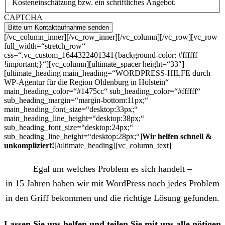
Kosteneinschätzung bzw. ein schriftliches Angebot.
CAPTCHA
[/vc_column_inner][/vc_row_inner][/vc_column][/vc_row][vc_row
full_width=“stretch_row“
css=“.vc_custom_1644322401341{background-color: #ffffff
!important;}“][vc_column][ultimate_spacer height=“33″]
[ultimate_heading main_heading=“WORDPRESS-HILFE durch
WP-Agentur für die Region Oldenburg in Holstein“
main_heading_color=“#1475cc“ sub_heading_color=“#ffffff“
sub_heading_margin=“margin-bottom:11px;“
main_heading_font_size=“desktop:33px;“
main_heading_line_height=“desktop:38px;“
sub_heading_font_size=“desktop:24px;“
sub_heading_line_height=“desktop:28px;“]
Wir helfen schnell &
unkompliziert!
[/ultimate_heading][vc_column_text]
Egal um welches Problem es sich handelt –
in 15 Jahren haben wir mit WordPress noch jedes Problem
in den Griff bekommen und die richtige Lösung gefunden.
Lassen Sie uns helfen und teilen Sie mit uns alle nötigen