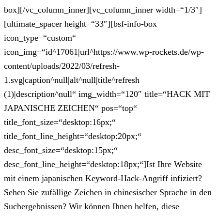
box][/vc_column_inner][vc_column_inner width=“1/3″]
[ultimate_spacer height=“33″][bsf-info-box
icon_type=“custom“
icon_img=“id^17061|url^https://www.wp-rockets.de/wp-
content/uploads/2022/03/refresh-
1.svg|caption^null|alt^null|title^refresh
(1)|description^null“ img_width=“120″ title=“HACK MIT
JAPANISCHE ZEICHEN“ pos=“top“
title_font_size=“desktop:16px;“
title_font_line_height=“desktop:20px;“
desc_font_size=“desktop:15px;“
desc_font_line_height=“desktop:18px;“]Ist Ihre Website
mit einem japanischen Keyword-Hack-Angriff infiziert?
Sehen Sie zufällige Zeichen in chinesischer Sprache in den
Suchergebnissen? Wir können Ihnen helfen, diese