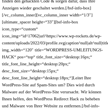
finden den gehackten Code & sorgen dafür, dass Ihre
Anzeigen wieder geschaltet werden.[/bsf-info-box]
[/vc_column_inner][vc_column_inner width=“1/3″]
[ultimate_spacer height=“33″][bsf-info-box
icon_type=“custom“
icon_img=“id^17062|url^https://www.wp-rockets.de/wp-
content/uploads/2022/03/profile.svg|caption^null|alt^null|titl
img_width=“120″ title=“WORDPRESS-UMLEITUNGS-
HACK“ pos=“top“ title_font_size=“desktop:16px;“
title_font_line_height=“desktop:20px;“
desc_font_size=“desktop:15px;“
desc_font_line_height=“desktop:18px;“]Leitet Ihre
WordPress-Site auf Spam-Sites um? Dies wird durch
Malware auf der WordPress-Site verursacht. Wir können
Ihnen helfen, den WordPress Redirect Hack zu beheben
und Malware von Ihrer Website zu entfernen.[/bsf-info-