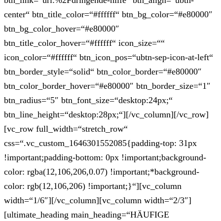
btn_link=“url:%2Fdringende-hilfe“ btn_align=“ubtn-
center“ btn_title_color=“#ffffff“ btn_bg_color=“#e80000″
btn_bg_color_hover=“#e80000″
btn_title_color_hover=“#ffffff“ icon_size=““
icon_color=“#ffffff“ btn_icon_pos=“ubtn-sep-icon-at-left“
btn_border_style=“solid“ btn_color_border=“#e80000″
btn_color_border_hover=“#e80000″ btn_border_size=“1″
btn_radius=“5″ btn_font_size=“desktop:24px;“
btn_line_height=“desktop:28px;“][/vc_column][/vc_row]
[vc_row full_width=“stretch_row“
css=“.vc_custom_1646301552085{padding-top: 31px
!important;padding-bottom: 0px !important;background-
color: rgba(12,106,206,0.07) !important;*background-
color: rgb(12,106,206) !important;}“][vc_column
width=“1/6″][/vc_column][vc_column width=“2/3″]
[ultimate_heading main_heading=“HÄUFIGE