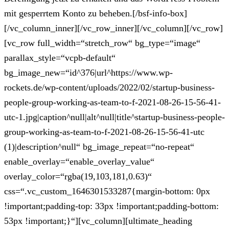
mit gesperrtem Konto zu beheben.[/bsf-info-box]
[/vc_column_inner][/vc_row_inner][/vc_column][/vc_row]
[vc_row full_width=“stretch_row“ bg_type=“image“
parallax_style=“vcpb-default“
bg_image_new=“id^376|url^https://www.wp-
rockets.de/wp-content/uploads/2022/02/startup-business-
people-group-working-as-team-to-f-2021-08-26-15-56-41-
utc-1.jpg|caption^null|alt^null|title^startup-business-people-
group-working-as-team-to-f-2021-08-26-15-56-41-utc
(1)|description^null“ bg_image_repeat=“no-repeat“
enable_overlay=“enable_overlay_value“
overlay_color=“rgba(19,103,181,0.63)“
css=“.vc_custom_1646301533287{margin-bottom: 0px
!important;padding-top: 33px !important;padding-bottom:
53px !important;}“][vc_column][ultimate_heading