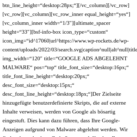
btn_line_height=“desktop:28px;“][/vc_column][/vc_row]
[vc_row][vc_column][vc_row_inner equal_height=“yes“]
[vc_column_inner width=“1/3″][ultimate_spacer
height=“33″][bsf-info-box icon_type=“custom“
icon_img=“id^17060|url^https://www.wp-rockets.de/wp-
content/uploads/2022/03/search.svg|caption^null|alt^null|titl
img_width=“120″ title=“GOOGLE ADS ABGELEHNT
MALWARE“ pos=“top“ title_font_size=“desktop:16px;“
title_font_line_height=“desktop:20px;“
desc_font_size=“desktop:15px;“
desc_font_line_height=“desktop:18px;“]Der Zielseite
hinzugefügte benutzerdefinierte Skripts, die auf externe
Inhalte verweisen, werden von Google als bösartig
eingestuft. Dies kann dazu führen, dass Ihre Google-
Anzeigen aufgrund von Malware abgelehnt werden. Wir