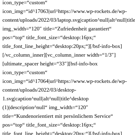
icon_type=“custom“
icon_img=“id^17063|url^https://www.wp-rockets.de/wp-
content/uploads/2022/03/laptop.svg|caption^null|alt^null|titl
img_width=“120″ title=“Zufriedenheit garantiert“
pos=“top“ title_font_size=“desktop:16px;“
title_font_line_height=“desktop:20px;“][/bsf-info-box]
[/vc_column_inner][vc_column_inner width=“1/3″]
[ultimate_spacer height=“33″][bsf-info-box
icon_type=“custom“
icon_img=“id^17064|url^https://www.wp-rockets.de/wp-
content/uploads/2022/03/desktop-
1.svg|caption^null|alt^null|title^desktop
(1)|description^null“ img_width=“120″
title=“Kundenorientiert mit persönlichem Service“
pos=“top“ title_font_size=“desktop:16px;“
title_font_line_height=“desktop:20px;“][/bsf-info-box]