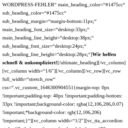
WORDPRESS-FEHLER“ main_heading_color=“#1475cc“
sub_heading_color=“#1475cc“
sub_heading_margin=“margin-bottom:11px;“
main_heading_font_size=“desktop:33px;“
main_heading_line_height=“desktop:38px;“
sub_heading_font_size=“desktop:24px;“
sub_heading_line_height=“desktop:28px;“]
Wir helfen
schnell & unkompliziert!
[/ultimate_heading][/vc_column]
[vc_column width=“1/6″][/vc_column][/vc_row][vc_row
full_width=“stretch_row“
css=“.vc_custom_1646300904551{margin-top: 0px
!important;padding-top: 40px !important;padding-bottom:
33px !important;background-color: rgba(12,106,206,0.07)
!important;*background-color: rgb(12,106,206)
!important;}“][vc_column width=“1/2″][vc_tta_accordion