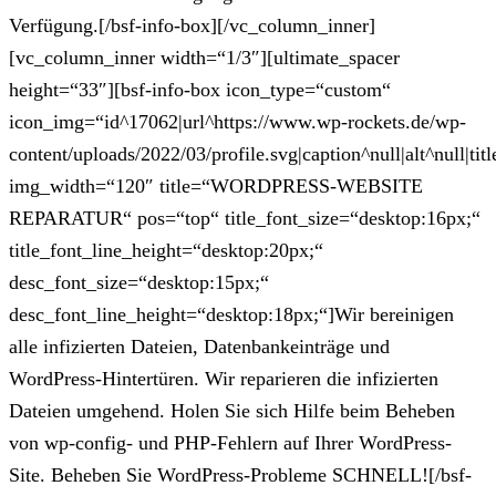
Verfügung.[/bsf-info-box][/vc_column_inner]
[vc_column_inner width=“1/3″][ultimate_spacer
height=“33″][bsf-info-box icon_type=“custom“
icon_img=“id^17062|url^https://www.wp-rockets.de/wp-
content/uploads/2022/03/profile.svg|caption^null|alt^null|titl
img_width=“120″ title=“WORDPRESS-WEBSITE
REPARATUR“ pos=“top“ title_font_size=“desktop:16px;“
title_font_line_height=“desktop:20px;“
desc_font_size=“desktop:15px;“
desc_font_line_height=“desktop:18px;“]Wir bereinigen
alle infizierten Dateien, Datenbankeinträge und
WordPress-Hintertüren. Wir reparieren die infizierten
Dateien umgehend. Holen Sie sich Hilfe beim Beheben
von wp-config- und PHP-Fehlern auf Ihrer WordPress-
Site. Beheben Sie WordPress-Probleme SCHNELL![/bsf-