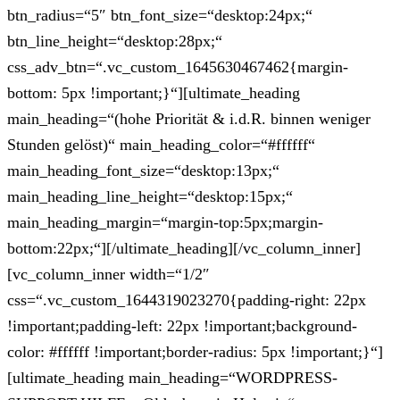
btn_radius=“5″ btn_font_size=“desktop:24px;“
btn_line_height=“desktop:28px;“
css_adv_btn=“.vc_custom_1645630467462{margin-
bottom: 5px !important;}“][ultimate_heading
main_heading=“(hohe Priorität & i.d.R. binnen weniger
Stunden gelöst)“ main_heading_color=“#ffffff“
main_heading_font_size=“desktop:13px;“
main_heading_line_height=“desktop:15px;“
main_heading_margin=“margin-top:5px;margin-
bottom:22px;“][/ultimate_heading][/vc_column_inner]
[vc_column_inner width=“1/2″
css=“.vc_custom_1644319023270{padding-right: 22px
!important;padding-left: 22px !important;background-
color: #ffffff !important;border-radius: 5px !important;}“]
[ultimate_heading main_heading=“WORDPRESS-