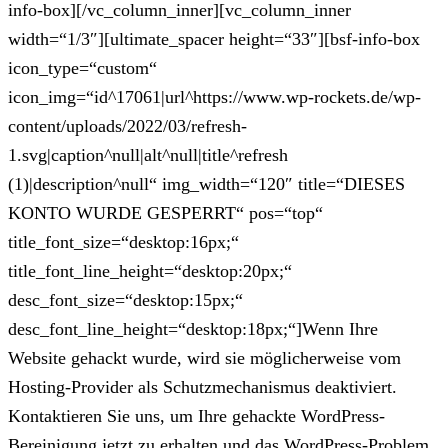
info-box][/vc_column_inner][vc_column_inner
width=“1/3″][ultimate_spacer height=“33″][bsf-info-box
icon_type=“custom“
icon_img=“id^17061|url^https://www.wp-rockets.de/wp-
content/uploads/2022/03/refresh-
1.svg|caption^null|alt^null|title^refresh
(1)|description^null“ img_width=“120″ title=“DIESES
KONTO WURDE GESPERRT“ pos=“top“
title_font_size=“desktop:16px;“
title_font_line_height=“desktop:20px;“
desc_font_size=“desktop:15px;“
desc_font_line_height=“desktop:18px;“]Wenn Ihre
Website gehackt wurde, wird sie möglicherweise vom
Hosting-Provider als Schutzmechanismus deaktiviert.
Kontaktieren Sie uns, um Ihre gehackte WordPress-
Bereinigung jetzt zu erhalten und das WordPress-Problem