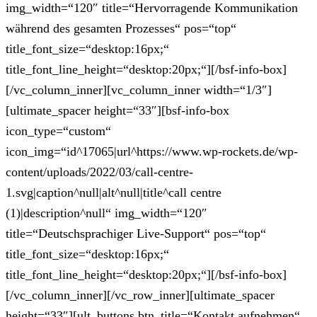
img_width=“120″ title=“Hervorragende Kommunikation
während des gesamten Prozesses“ pos=“top“
title_font_size=“desktop:16px;“
title_font_line_height=“desktop:20px;“][/bsf-info-box]
[/vc_column_inner][vc_column_inner width=“1/3″]
[ultimate_spacer height=“33″][bsf-info-box
icon_type=“custom“
icon_img=“id^17065|url^https://www.wp-rockets.de/wp-
content/uploads/2022/03/call-centre-
1.svg|caption^null|alt^null|title^call centre
(1)|description^null“ img_width=“120″
title=“Deutschsprachiger Live-Support“ pos=“top“
title_font_size=“desktop:16px;“
title_font_line_height=“desktop:20px;“][/bsf-info-box]
[/vc_column_inner][/vc_row_inner][ultimate_spacer
height=“33″][ult_buttons btn_title=“Kontakt aufnehmen“