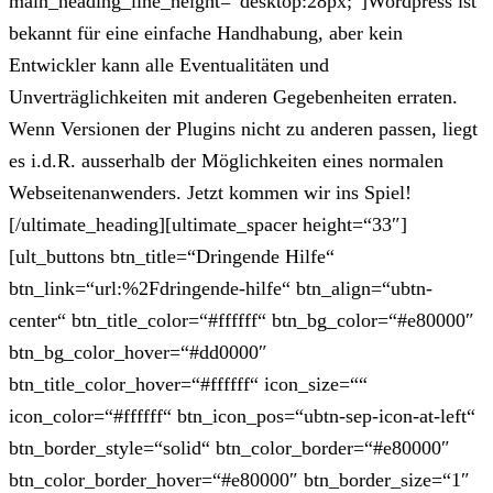
main_heading_line_height=“desktop:28px;“]Wordpress ist
bekannt für eine einfache Handhabung, aber kein
Entwickler kann alle Eventualitäten und
Unverträglichkeiten mit anderen Gegebenheiten erraten.
Wenn Versionen der Plugins nicht zu anderen passen, liegt
es i.d.R. ausserhalb der Möglichkeiten eines normalen
Webseitenanwenders. Jetzt kommen wir ins Spiel!
[/ultimate_heading][ultimate_spacer height=“33″]
[ult_buttons btn_title=“Dringende Hilfe“
btn_link=“url:%2Fdringende-hilfe“ btn_align=“ubtn-
center“ btn_title_color=“#ffffff“ btn_bg_color=“#e80000″
btn_bg_color_hover=“#dd0000″
btn_title_color_hover=“#ffffff“ icon_size=““
icon_color=“#ffffff“ btn_icon_pos=“ubtn-sep-icon-at-left“
btn_border_style=“solid“ btn_color_border=“#e80000″
btn_color_border_hover=“#e80000″ btn_border_size=“1″