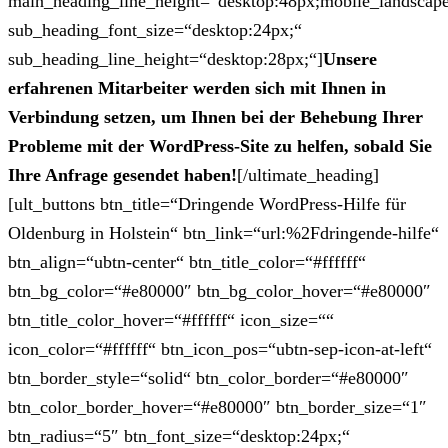
main_heading_line_height=“desktop:48px;mobile_landscape
sub_heading_font_size=“desktop:24px;“
sub_heading_line_height=“desktop:28px;“]
Unsere
erfahrenen Mitarbeiter werden sich mit Ihnen in
Verbindung setzen, um Ihnen bei der Behebung Ihrer
Probleme mit der WordPress-Site zu helfen, sobald Sie
Ihre Anfrage gesendet haben!
[/ultimate_heading]
[ult_buttons btn_title=“Dringende WordPress-Hilfe für
Oldenburg in Holstein“ btn_link=“url:%2Fdringende-hilfe“
btn_align=“ubtn-center“ btn_title_color=“#ffffff“
btn_bg_color=“#e80000″ btn_bg_color_hover=“#e80000″
btn_title_color_hover=“#ffffff“ icon_size=““
icon_color=“#ffffff“ btn_icon_pos=“ubtn-sep-icon-at-left“
btn_border_style=“solid“ btn_color_border=“#e80000″
btn_color_border_hover=“#e80000″ btn_border_size=“1″
btn_radius=“5″ btn_font_size=“desktop:24px;“