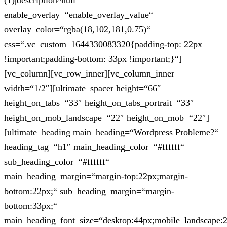
(1)|description^null“
enable_overlay=“enable_overlay_value“
overlay_color=“rgba(18,102,181,0.75)“
css=“.vc_custom_1644330083320{padding-top: 22px
!important;padding-bottom: 33px !important;}“]
[vc_column][vc_row_inner][vc_column_inner
width=“1/2″][ultimate_spacer height=“66″
height_on_tabs=“33″ height_on_tabs_portrait=“33″
height_on_mob_landscape=“22″ height_on_mob=“22″]
[ultimate_heading main_heading=“Wordpress Probleme?“
heading_tag=“h1″ main_heading_color=“#ffffff“
sub_heading_color=“#ffffff“
main_heading_margin=“margin-top:22px;margin-
bottom:22px;“ sub_heading_margin=“margin-
bottom:33px;“
main_heading_font_size=“desktop:44px;mobile_landscape: