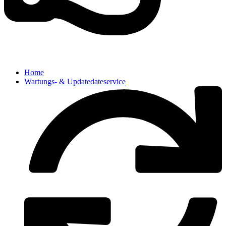
Home
Wartungs- & Updatedateservice