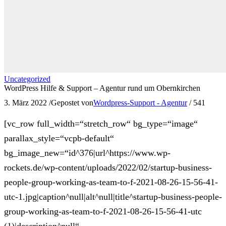
Uncategorized
WordPress Hilfe & Support – Agentur rund um Obernkirchen
3. März 2022
/
Gepostet von
Wordpress-Support - Agentur
/
541
[vc_row full_width=“stretch_row“ bg_type=“image“
parallax_style=“vcpb-default“
bg_image_new=“id^376|url^https://www.wp-
rockets.de/wp-content/uploads/2022/02/startup-business-
people-group-working-as-team-to-f-2021-08-26-15-56-41-
utc-1.jpg|caption^null|alt^null|title^startup-business-people-
group-working-as-team-to-f-2021-08-26-15-56-41-utc