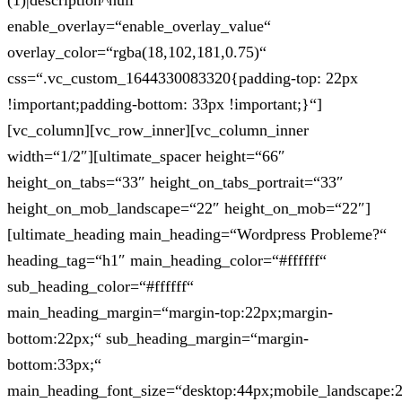
(1)|description^null“
enable_overlay=“enable_overlay_value“
overlay_color=“rgba(18,102,181,0.75)“
css=“.vc_custom_1644330083320{padding-top: 22px
!important;padding-bottom: 33px !important;}“]
[vc_column][vc_row_inner][vc_column_inner
width=“1/2″][ultimate_spacer height=“66″
height_on_tabs=“33″ height_on_tabs_portrait=“33″
height_on_mob_landscape=“22″ height_on_mob=“22″]
[ultimate_heading main_heading=“Wordpress Probleme?“
heading_tag=“h1″ main_heading_color=“#ffffff“
sub_heading_color=“#ffffff“
main_heading_margin=“margin-top:22px;margin-
bottom:22px;“ sub_heading_margin=“margin-
bottom:33px;“
main_heading_font_size=“desktop:44px;mobile_landscape: