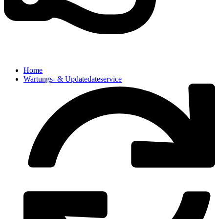
Home
Wartungs- & Updatedateservice