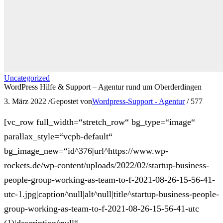
Uncategorized
WordPress Hilfe & Support – Agentur rund um Oberderdingen
3. März 2022
/
Gepostet von
Wordpress-Support - Agentur
/
577
[vc_row full_width=“stretch_row“ bg_type=“image“
parallax_style=“vcpb-default“
bg_image_new=“id^376|url^https://www.wp-
rockets.de/wp-content/uploads/2022/02/startup-business-
people-group-working-as-team-to-f-2021-08-26-15-56-41-
utc-1.jpg|caption^null|alt^null|title^startup-business-people-
group-working-as-team-to-f-2021-08-26-15-56-41-utc