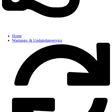
Home
Wartungs- & Updatedateservice