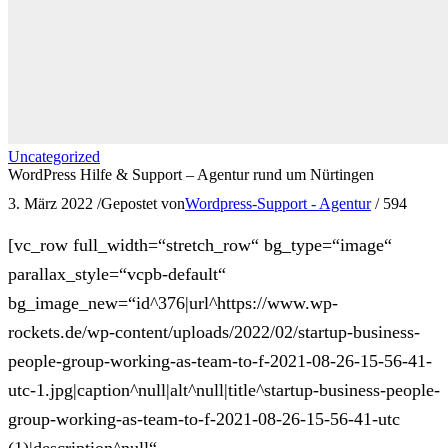
Uncategorized
WordPress Hilfe & Support – Agentur rund um Nürtingen
3. März 2022
/
Gepostet von
Wordpress-Support - Agentur
/
594
[vc_row full_width=“stretch_row“ bg_type=“image“
parallax_style=“vcpb-default“
bg_image_new=“id^376|url^https://www.wp-
rockets.de/wp-content/uploads/2022/02/startup-business-
people-group-working-as-team-to-f-2021-08-26-15-56-41-
utc-1.jpg|caption^null|alt^null|title^startup-business-people-
group-working-as-team-to-f-2021-08-26-15-56-41-utc