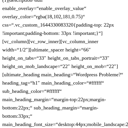
(1)|description^null“
enable_overlay=“enable_overlay_value“
overlay_color=“rgba(18,102,181,0.75)“
css=“.vc_custom_1644330083320{padding-top: 22px
!important;padding-bottom: 33px !important;}“]
[vc_column][vc_row_inner][vc_column_inner
width=“1/2″][ultimate_spacer height=“66″
height_on_tabs=“33″ height_on_tabs_portrait=“33″
height_on_mob_landscape=“22″ height_on_mob=“22″]
[ultimate_heading main_heading=“Wordpress Probleme?“
heading_tag=“h1″ main_heading_color=“#ffffff“
sub_heading_color=“#ffffff“
main_heading_margin=“margin-top:22px;margin-
bottom:22px;“ sub_heading_margin=“margin-
bottom:33px;“
main_heading_font_size=“desktop:44px;mobile_landscape: