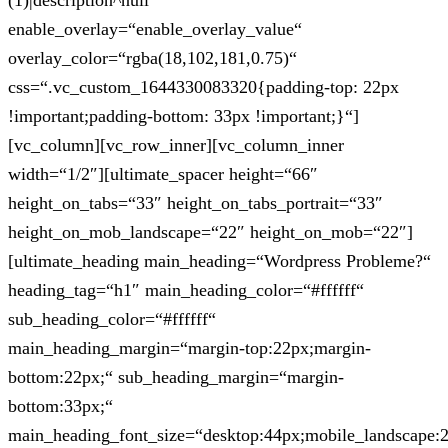
(1)|description^null“
enable_overlay=“enable_overlay_value“
overlay_color=“rgba(18,102,181,0.75)“
css=“.vc_custom_1644330083320{padding-top: 22px
!important;padding-bottom: 33px !important;}“]
[vc_column][vc_row_inner][vc_column_inner
width=“1/2″][ultimate_spacer height=“66″
height_on_tabs=“33″ height_on_tabs_portrait=“33″
height_on_mob_landscape=“22″ height_on_mob=“22″]
[ultimate_heading main_heading=“Wordpress Probleme?“
heading_tag=“h1″ main_heading_color=“#ffffff“
sub_heading_color=“#ffffff“
main_heading_margin=“margin-top:22px;margin-
bottom:22px;“ sub_heading_margin=“margin-
bottom:33px;“
main_heading_font_size=“desktop:44px;mobile_landscape: