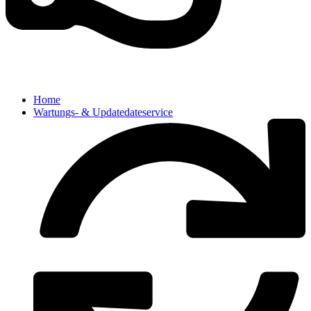
Home
Wartungs- & Updatedateservice