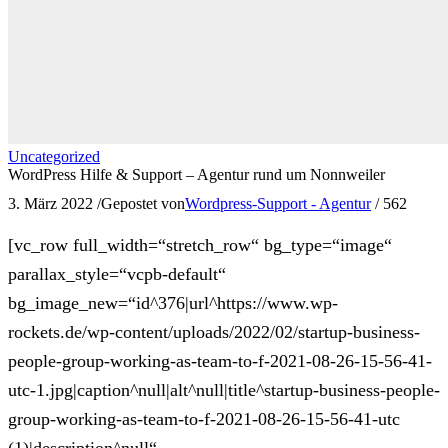
Uncategorized
WordPress Hilfe & Support – Agentur rund um Nonnweiler
3. März 2022
/
Gepostet von
Wordpress-Support - Agentur
/
562
[vc_row full_width=“stretch_row“ bg_type=“image“
parallax_style=“vcpb-default“
bg_image_new=“id^376|url^https://www.wp-
rockets.de/wp-content/uploads/2022/02/startup-business-
people-group-working-as-team-to-f-2021-08-26-15-56-41-
utc-1.jpg|caption^null|alt^null|title^startup-business-people-
group-working-as-team-to-f-2021-08-26-15-56-41-utc