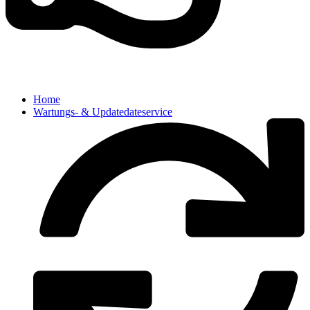
Home
Wartungs- & Updatedateservice