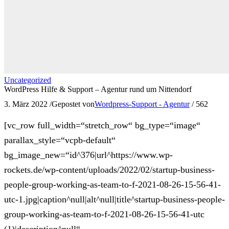
Uncategorized
WordPress Hilfe & Support – Agentur rund um Nittendorf
3. März 2022
/
Gepostet von
Wordpress-Support - Agentur
/
562
[vc_row full_width=“stretch_row“ bg_type=“image“
parallax_style=“vcpb-default“
bg_image_new=“id^376|url^https://www.wp-
rockets.de/wp-content/uploads/2022/02/startup-business-
people-group-working-as-team-to-f-2021-08-26-15-56-41-
utc-1.jpg|caption^null|alt^null|title^startup-business-people-
group-working-as-team-to-f-2021-08-26-15-56-41-utc