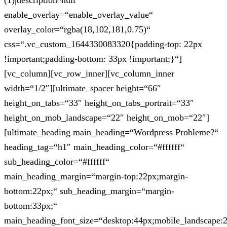
(1)|description^null“
enable_overlay=“enable_overlay_value“
overlay_color=“rgba(18,102,181,0.75)“
css=“.vc_custom_1644330083320{padding-top: 22px
!important;padding-bottom: 33px !important;}“]
[vc_column][vc_row_inner][vc_column_inner
width=“1/2″][ultimate_spacer height=“66″
height_on_tabs=“33″ height_on_tabs_portrait=“33″
height_on_mob_landscape=“22″ height_on_mob=“22″]
[ultimate_heading main_heading=“Wordpress Probleme?“
heading_tag=“h1″ main_heading_color=“#ffffff“
sub_heading_color=“#ffffff“
main_heading_margin=“margin-top:22px;margin-
bottom:22px;“ sub_heading_margin=“margin-
bottom:33px;“
main_heading_font_size=“desktop:44px;mobile_landscape: