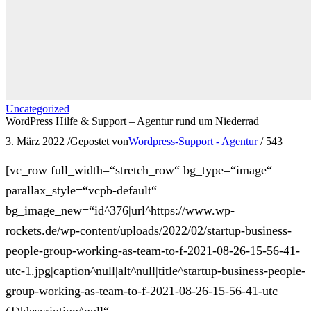
Uncategorized
WordPress Hilfe & Support – Agentur rund um Niederrad
3. März 2022
/
Gepostet von
Wordpress-Support - Agentur
/
543
[vc_row full_width=“stretch_row“ bg_type=“image“
parallax_style=“vcpb-default“
bg_image_new=“id^376|url^https://www.wp-
rockets.de/wp-content/uploads/2022/02/startup-business-
people-group-working-as-team-to-f-2021-08-26-15-56-41-
utc-1.jpg|caption^null|alt^null|title^startup-business-people-
group-working-as-team-to-f-2021-08-26-15-56-41-utc