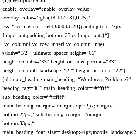
(1)|description^null“
enable_overlay=“enable_overlay_value“
overlay_color=“rgba(18,102,181,0.75)“
css=“.vc_custom_1644330083320{padding-top: 22px
!important;padding-bottom: 33px !important;}“]
[vc_column][vc_row_inner][vc_column_inner
width=“1/2″][ultimate_spacer height=“66″
height_on_tabs=“33″ height_on_tabs_portrait=“33″
height_on_mob_landscape=“22″ height_on_mob=“22″]
[ultimate_heading main_heading=“Wordpress Probleme?“
heading_tag=“h1″ main_heading_color=“#ffffff“
sub_heading_color=“#ffffff“
main_heading_margin=“margin-top:22px;margin-
bottom:22px;“ sub_heading_margin=“margin-
bottom:33px;“
main_heading_font_size=“desktop:44px;mobile_landscape: