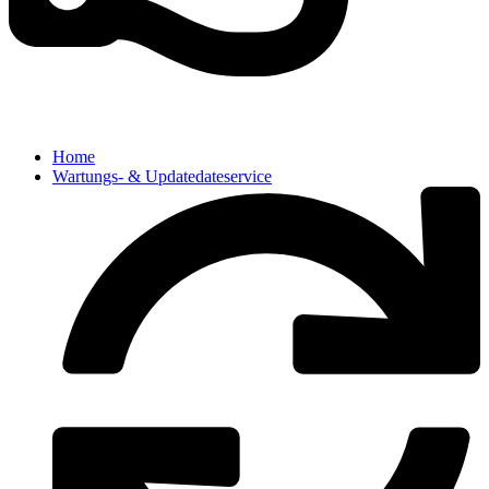
Home
Wartungs- & Updatedateservice