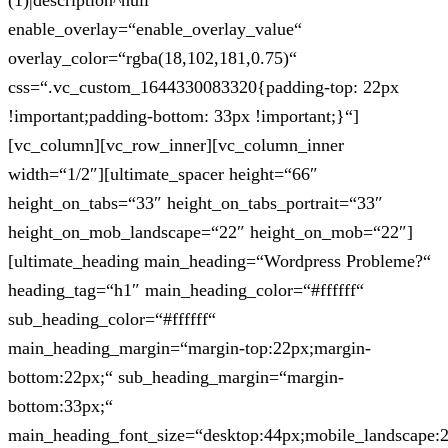
(1)|description^null“
enable_overlay=“enable_overlay_value“
overlay_color=“rgba(18,102,181,0.75)“
css=“.vc_custom_1644330083320{padding-top: 22px
!important;padding-bottom: 33px !important;}“]
[vc_column][vc_row_inner][vc_column_inner
width=“1/2″][ultimate_spacer height=“66″
height_on_tabs=“33″ height_on_tabs_portrait=“33″
height_on_mob_landscape=“22″ height_on_mob=“22″]
[ultimate_heading main_heading=“Wordpress Probleme?“
heading_tag=“h1″ main_heading_color=“#ffffff“
sub_heading_color=“#ffffff“
main_heading_margin=“margin-top:22px;margin-
bottom:22px;“ sub_heading_margin=“margin-
bottom:33px;“
main_heading_font_size=“desktop:44px;mobile_landscape: