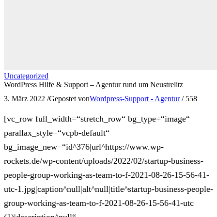
Uncategorized
WordPress Hilfe & Support – Agentur rund um Neustrelitz
3. März 2022
/
Gepostet von
Wordpress-Support - Agentur
/
558
[vc_row full_width=“stretch_row“ bg_type=“image“
parallax_style=“vcpb-default“
bg_image_new=“id^376|url^https://www.wp-
rockets.de/wp-content/uploads/2022/02/startup-business-
people-group-working-as-team-to-f-2021-08-26-15-56-41-
utc-1.jpg|caption^null|alt^null|title^startup-business-people-
group-working-as-team-to-f-2021-08-26-15-56-41-utc