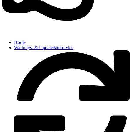
Home
Wartungs- & Updatedateservice