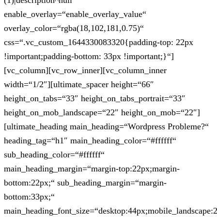
(1)|description^null“
enable_overlay=“enable_overlay_value“
overlay_color=“rgba(18,102,181,0.75)“
css=“.vc_custom_1644330083320{padding-top: 22px
!important;padding-bottom: 33px !important;}“]
[vc_column][vc_row_inner][vc_column_inner
width=“1/2″][ultimate_spacer height=“66″
height_on_tabs=“33″ height_on_tabs_portrait=“33″
height_on_mob_landscape=“22″ height_on_mob=“22″]
[ultimate_heading main_heading=“Wordpress Probleme?“
heading_tag=“h1″ main_heading_color=“#ffffff“
sub_heading_color=“#ffffff“
main_heading_margin=“margin-top:22px;margin-
bottom:22px;“ sub_heading_margin=“margin-
bottom:33px;“
main_heading_font_size=“desktop:44px;mobile_landscape: