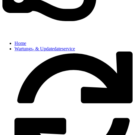
Home
Wartungs- & Updatedateservice