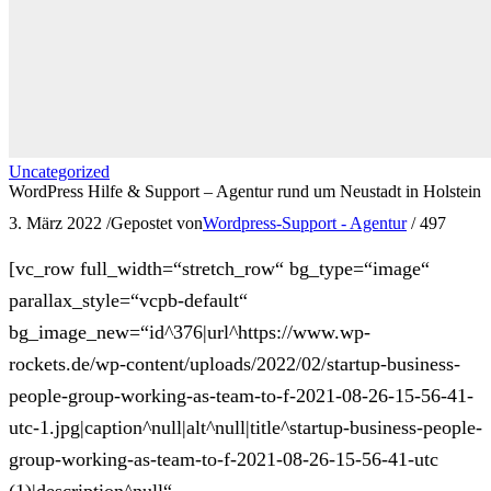
Uncategorized
WordPress Hilfe & Support – Agentur rund um Neustadt in Holstein
3. März 2022
/
Gepostet von
Wordpress-Support - Agentur
/
497
[vc_row full_width=“stretch_row“ bg_type=“image“
parallax_style=“vcpb-default“
bg_image_new=“id^376|url^https://www.wp-
rockets.de/wp-content/uploads/2022/02/startup-business-
people-group-working-as-team-to-f-2021-08-26-15-56-41-
utc-1.jpg|caption^null|alt^null|title^startup-business-people-
group-working-as-team-to-f-2021-08-26-15-56-41-utc