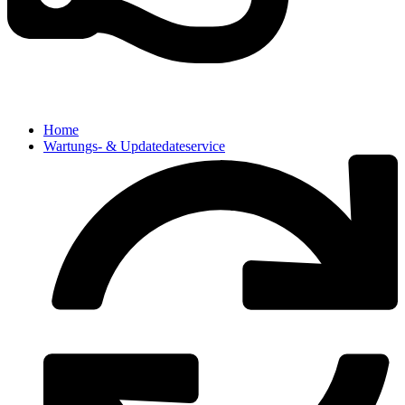
Home
Wartungs- & Updatedateservice