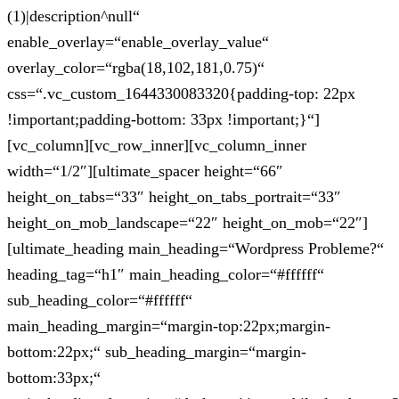
(1)|description^null“
enable_overlay=“enable_overlay_value“
overlay_color=“rgba(18,102,181,0.75)“
css=“.vc_custom_1644330083320{padding-top: 22px
!important;padding-bottom: 33px !important;}“]
[vc_column][vc_row_inner][vc_column_inner
width=“1/2″][ultimate_spacer height=“66″
height_on_tabs=“33″ height_on_tabs_portrait=“33″
height_on_mob_landscape=“22″ height_on_mob=“22″]
[ultimate_heading main_heading=“Wordpress Probleme?“
heading_tag=“h1″ main_heading_color=“#ffffff“
sub_heading_color=“#ffffff“
main_heading_margin=“margin-top:22px;margin-
bottom:22px;“ sub_heading_margin=“margin-
bottom:33px;“