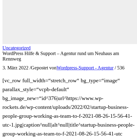
Uncategorized
WordPress Hilfe & Support – Agentur rund um Neuhaus am
Rennweg
3. März 2022
/
Gepostet von
Wordpress-Support - Agentur
/
536
[vc_row full_width=“stretch_row“ bg_type=“image“
parallax_style=“vcpb-default“
bg_image_new=“id^376|url^https://www.wp-
rockets.de/wp-content/uploads/2022/02/startup-business-
people-group-working-as-team-to-f-2021-08-26-15-56-41-
utc-1.jpg|caption^null|alt^null|title^startup-business-people-
group-working-as-team-to-f-2021-08-26-15-56-41-utc