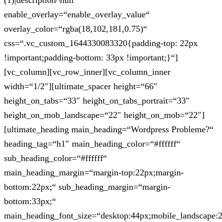
(1)|description^null“
enable_overlay=“enable_overlay_value“
overlay_color=“rgba(18,102,181,0.75)“
css=“.vc_custom_1644330083320{padding-top: 22px
!important;padding-bottom: 33px !important;}“]
[vc_column][vc_row_inner][vc_column_inner
width=“1/2″][ultimate_spacer height=“66″
height_on_tabs=“33″ height_on_tabs_portrait=“33″
height_on_mob_landscape=“22″ height_on_mob=“22″]
[ultimate_heading main_heading=“Wordpress Probleme?“
heading_tag=“h1″ main_heading_color=“#ffffff“
sub_heading_color=“#ffffff“
main_heading_margin=“margin-top:22px;margin-
bottom:22px;“ sub_heading_margin=“margin-
bottom:33px;“
main_heading_font_size=“desktop:44px;mobile_landscape: