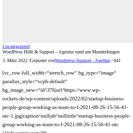
Uncategorized
WordPress Hilfe & Support – Agentur rund um Munderkingen
3. März 2022
/
Gepostet von
Wordpress-Support - Agentur
/
641
[vc_row full_width=“stretch_row“ bg_type=“image“
parallax_style=“vcpb-default“
bg_image_new=“id^376|url^https://www.wp-
rockets.de/wp-content/uploads/2022/02/startup-business-
people-group-working-as-team-to-f-2021-08-26-15-56-41-
utc-1.jpg|caption^null|alt^null|title^startup-business-people-
group-working-as-team-to-f-2021-08-26-15-56-41-utc