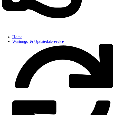
Home
Wartungs- & Updatedateservice