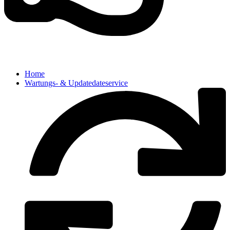
Home
Wartungs- & Updatedateservice