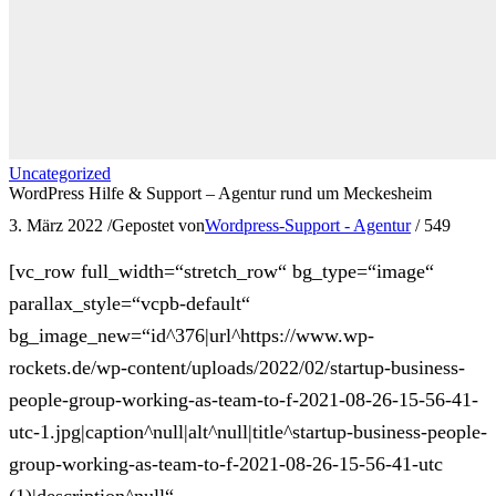
Uncategorized
WordPress Hilfe & Support – Agentur rund um Meckesheim
3. März 2022
/
Gepostet von
Wordpress-Support - Agentur
/
549
[vc_row full_width=“stretch_row“ bg_type=“image“
parallax_style=“vcpb-default“
bg_image_new=“id^376|url^https://www.wp-
rockets.de/wp-content/uploads/2022/02/startup-business-
people-group-working-as-team-to-f-2021-08-26-15-56-41-
utc-1.jpg|caption^null|alt^null|title^startup-business-people-
group-working-as-team-to-f-2021-08-26-15-56-41-utc