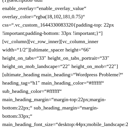
(1)|description^null“
enable_overlay=“enable_overlay_value“
overlay_color=“rgba(18,102,181,0.75)“
css=“.vc_custom_1644330083320{padding-top: 22px
!important;padding-bottom: 33px !important;}“]
[vc_column][vc_row_inner][vc_column_inner
width=“1/2″][ultimate_spacer height=“66″
height_on_tabs=“33″ height_on_tabs_portrait=“33″
height_on_mob_landscape=“22″ height_on_mob=“22″]
[ultimate_heading main_heading=“Wordpress Probleme?“
heading_tag=“h1″ main_heading_color=“#ffffff“
sub_heading_color=“#ffffff“
main_heading_margin=“margin-top:22px;margin-
bottom:22px;“ sub_heading_margin=“margin-
bottom:33px;“
main_heading_font_size=“desktop:44px;mobile_landscape: