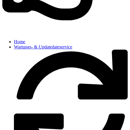
Home
Wartungs- & Updatedateservice