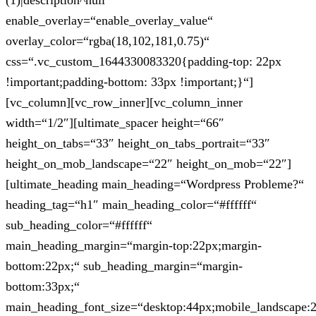
(1)|description^null“
enable_overlay=“enable_overlay_value“
overlay_color=“rgba(18,102,181,0.75)“
css=“.vc_custom_1644330083320{padding-top: 22px
!important;padding-bottom: 33px !important;}“]
[vc_column][vc_row_inner][vc_column_inner
width=“1/2″][ultimate_spacer height=“66″
height_on_tabs=“33″ height_on_tabs_portrait=“33″
height_on_mob_landscape=“22″ height_on_mob=“22″]
[ultimate_heading main_heading=“Wordpress Probleme?“
heading_tag=“h1″ main_heading_color=“#ffffff“
sub_heading_color=“#ffffff“
main_heading_margin=“margin-top:22px;margin-
bottom:22px;“ sub_heading_margin=“margin-
bottom:33px;“
main_heading_font_size=“desktop:44px;mobile_landscape: