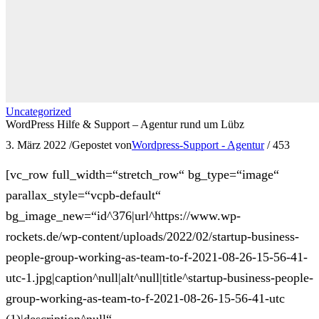
Uncategorized
WordPress Hilfe & Support – Agentur rund um Lübz
3. März 2022
/
Gepostet von
Wordpress-Support - Agentur
/
453
[vc_row full_width=“stretch_row“ bg_type=“image“
parallax_style=“vcpb-default“
bg_image_new=“id^376|url^https://www.wp-
rockets.de/wp-content/uploads/2022/02/startup-business-
people-group-working-as-team-to-f-2021-08-26-15-56-41-
utc-1.jpg|caption^null|alt^null|title^startup-business-people-
group-working-as-team-to-f-2021-08-26-15-56-41-utc