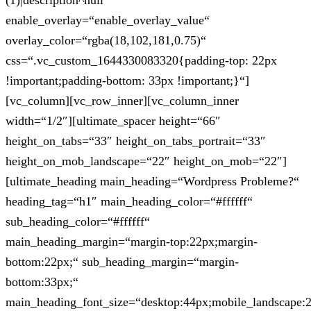
(1)|description^null“
enable_overlay=“enable_overlay_value“
overlay_color=“rgba(18,102,181,0.75)“
css=“.vc_custom_1644330083320{padding-top: 22px
!important;padding-bottom: 33px !important;}“]
[vc_column][vc_row_inner][vc_column_inner
width=“1/2″][ultimate_spacer height=“66″
height_on_tabs=“33″ height_on_tabs_portrait=“33″
height_on_mob_landscape=“22″ height_on_mob=“22″]
[ultimate_heading main_heading=“Wordpress Probleme?“
heading_tag=“h1″ main_heading_color=“#ffffff“
sub_heading_color=“#ffffff“
main_heading_margin=“margin-top:22px;margin-
bottom:22px;“ sub_heading_margin=“margin-
bottom:33px;“
main_heading_font_size=“desktop:44px;mobile_landscape: