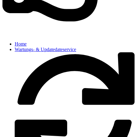
Home
Wartungs- & Updatedateservice