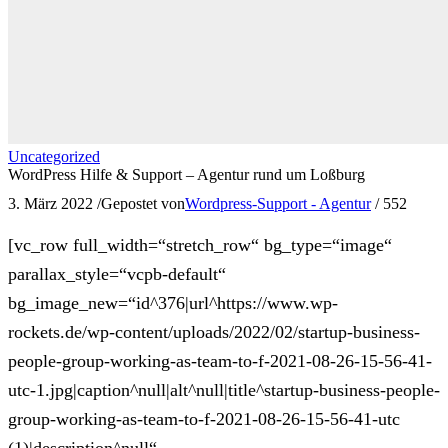
Uncategorized
WordPress Hilfe & Support – Agentur rund um Loßburg
3. März 2022
/
Gepostet von
Wordpress-Support - Agentur
/
552
[vc_row full_width=“stretch_row“ bg_type=“image“
parallax_style=“vcpb-default“
bg_image_new=“id^376|url^https://www.wp-
rockets.de/wp-content/uploads/2022/02/startup-business-
people-group-working-as-team-to-f-2021-08-26-15-56-41-
utc-1.jpg|caption^null|alt^null|title^startup-business-people-
group-working-as-team-to-f-2021-08-26-15-56-41-utc