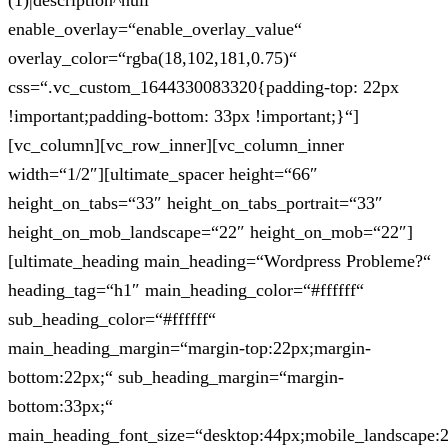
(1)|description^null“
enable_overlay=“enable_overlay_value“
overlay_color=“rgba(18,102,181,0.75)“
css=“.vc_custom_1644330083320{padding-top: 22px
!important;padding-bottom: 33px !important;}“]
[vc_column][vc_row_inner][vc_column_inner
width=“1/2″][ultimate_spacer height=“66″
height_on_tabs=“33″ height_on_tabs_portrait=“33″
height_on_mob_landscape=“22″ height_on_mob=“22″]
[ultimate_heading main_heading=“Wordpress Probleme?“
heading_tag=“h1″ main_heading_color=“#ffffff“
sub_heading_color=“#ffffff“
main_heading_margin=“margin-top:22px;margin-
bottom:22px;“ sub_heading_margin=“margin-
bottom:33px;“
main_heading_font_size=“desktop:44px;mobile_landscape: