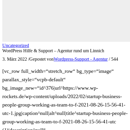
Uncategorized
WordPress Hilfe & Support – Agentur rund um Linnich
3. März 2022
/
Gepostet von
Wordpress-Support - Agentur
/
544
[vc_row full_width=“stretch_row“ bg_type=“image“
parallax_style=“vcpb-default“
bg_image_new=“id^376|url^https://www.wp-
rockets.de/wp-content/uploads/2022/02/startup-business-
people-group-working-as-team-to-f-2021-08-26-15-56-41-
utc-1.jpg|caption^null|alt^null|title^startup-business-people-
group-working-as-team-to-f-2021-08-26-15-56-41-utc