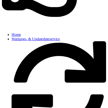
Home
Wartungs- & Updatedateservice