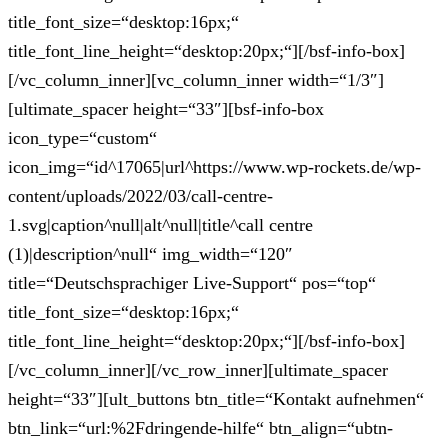
title_font_size=“desktop:16px;“
title_font_line_height=“desktop:20px;“][/bsf-info-box]
[/vc_column_inner][vc_column_inner width=“1/3″]
[ultimate_spacer height=“33″][bsf-info-box
icon_type=“custom“
icon_img=“id^17065|url^https://www.wp-rockets.de/wp-
content/uploads/2022/03/call-centre-
1.svg|caption^null|alt^null|title^call centre
(1)|description^null“ img_width=“120″
title=“Deutschsprachiger Live-Support“ pos=“top“
title_font_size=“desktop:16px;“
title_font_line_height=“desktop:20px;“][/bsf-info-box]
[/vc_column_inner][/vc_row_inner][ultimate_spacer
height=“33″][ult_buttons btn_title=“Kontakt aufnehmen“
btn_link=“url:%2Fdringende-hilfe“ btn_align=“ubtn-