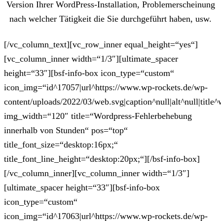
Version Ihrer WordPress-Installation, Problemerscheinung
nach welcher Tätigkeit die Sie durchgeführt haben, usw.
[/vc_column_text][vc_row_inner equal_height=“yes“]
[vc_column_inner width=“1/3″][ultimate_spacer
height=“33″][bsf-info-box icon_type=“custom“
icon_img=“id^17057|url^https://www.wp-rockets.de/wp-
content/uploads/2022/03/web.svg|caption^null|alt^null|title^
img_width=“120″ title=“Wordpress-Fehlerbehebung
innerhalb von Stunden“ pos=“top“
title_font_size=“desktop:16px;“
title_font_line_height=“desktop:20px;“][/bsf-info-box]
[/vc_column_inner][vc_column_inner width=“1/3″]
[ultimate_spacer height=“33″][bsf-info-box
icon_type=“custom“
icon_img=“id^17063|url^https://www.wp-rockets.de/wp-