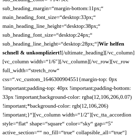
sub_heading_margin=“margin-bottom:11px;“
main_heading_font_size=“desktop:33px;“
main_heading_line_height=“desktop:38px;“
sub_heading_font_size=“desktop:24px;“
sub_heading_line_height=“desktop:28px;“]
Wir helfen
schnell & unkompliziert!
[/ultimate_heading][/vc_column]
[vc_column width=“1/6″][/vc_column][/vc_row][vc_row
full_width=“stretch_row“
css=“.vc_custom_1646300904551{margin-top: 0px
!important;padding-top: 40px !important;padding-bottom:
33px !important;background-color: rgba(12,106,206,0.07)
!important;*background-color: rgb(12,106,206)
!important;}“][vc_column width=“1/2″][vc_tta_accordion
style=“flat“ shape=“square“ color=“sky“ gap=“5″
active_section=““ no_fill=“true“ collapsible_all=“true“]