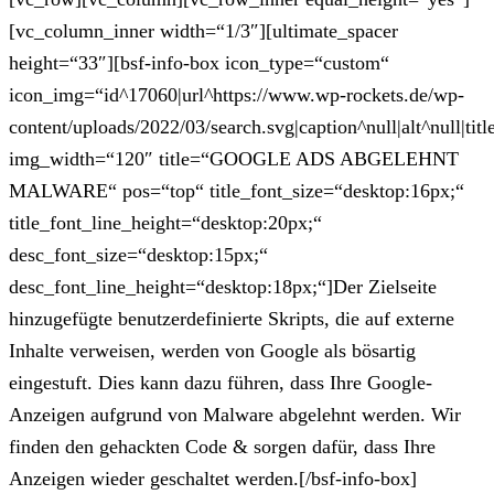
[vc_column_inner width=“1/3″][ultimate_spacer
height=“33″][bsf-info-box icon_type=“custom“
icon_img=“id^17060|url^https://www.wp-rockets.de/wp-
content/uploads/2022/03/search.svg|caption^null|alt^null|titl
img_width=“120″ title=“GOOGLE ADS ABGELEHNT
MALWARE“ pos=“top“ title_font_size=“desktop:16px;“
title_font_line_height=“desktop:20px;“
desc_font_size=“desktop:15px;“
desc_font_line_height=“desktop:18px;“]Der Zielseite
hinzugefügte benutzerdefinierte Skripts, die auf externe
Inhalte verweisen, werden von Google als bösartig
eingestuft. Dies kann dazu führen, dass Ihre Google-
Anzeigen aufgrund von Malware abgelehnt werden. Wir
finden den gehackten Code & sorgen dafür, dass Ihre
Anzeigen wieder geschaltet werden.[/bsf-info-box]