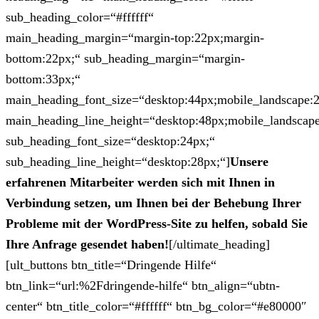
sub_heading_color=“#ffffff“
main_heading_margin=“margin-top:22px;margin-
bottom:22px;“ sub_heading_margin=“margin-
bottom:33px;“
main_heading_font_size=“desktop:44px;mobile_landscape:
main_heading_line_height=“desktop:48px;mobile_landscape
sub_heading_font_size=“desktop:24px;“
sub_heading_line_height=“desktop:28px;“]
Unsere
erfahrenen Mitarbeiter werden sich mit Ihnen in
Verbindung setzen, um Ihnen bei der Behebung Ihrer
Probleme mit der WordPress-Site zu helfen, sobald Sie
Ihre Anfrage gesendet haben!
[/ultimate_heading]
[ult_buttons btn_title=“Dringende Hilfe“
btn_link=“url:%2Fdringende-hilfe“ btn_align=“ubtn-
center“ btn_title_color=“#ffffff“ btn_bg_color=“#e80000″