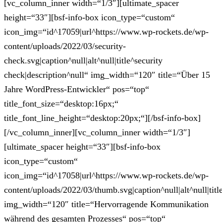
[vc_column_inner width=“1/3″][ultimate_spacer
height=“33″][bsf-info-box icon_type=“custom“
icon_img=“id^17059|url^https://www.wp-rockets.de/wp-
content/uploads/2022/03/security-
check.svg|caption^null|alt^null|title^security
check|description^null“ img_width=“120″ title=“Über 15
Jahre WordPress-Entwickler“ pos=“top“
title_font_size=“desktop:16px;“
title_font_line_height=“desktop:20px;“][/bsf-info-box]
[/vc_column_inner][vc_column_inner width=“1/3″]
[ultimate_spacer height=“33″][bsf-info-box
icon_type=“custom“
icon_img=“id^17058|url^https://www.wp-rockets.de/wp-
content/uploads/2022/03/thumb.svg|caption^null|alt^null|tit
img_width=“120″ title=“Hervorragende Kommunikation
während des gesamten Prozesses“ pos=“top“