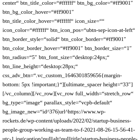
center“ btn_title_color=“#ffffff“ btn_bg_color=“#ff9001″
btn_bg_color_hover=“#ff9001″
btn_title_color_hover=“#ffffff“ icon_size=““
icon_color=“#ffffff“ btn_icon_pos=“ubtn-sep-icon-at-left“
btn_border_style=“solid“ btn_color_border=“#ff9001″
btn_color_border_hover=“#ff9001″ btn_border_size=“1″
btn_radius=“5″ btn_font_size=“desktop:24px;“
btn_line_height=“desktop:28px;“
css_adv_btn=“.vc_custom_1646301859656{margin-
bottom: 5px !important;}“][ultimate_spacer height=“33″]
[/vc_column][/vc_row][vc_row full_width=“stretch_row“
bg_type=“image“ parallax_style=“vcpb-default“
bg_image_new=“id^376|url^https://www.wp-
rockets.de/wp-content/uploads/2022/02/startup-business-
people-group-working-as-team-to-f-2021-08-26-15-56-41-
utc-1.jpg|caption^null|alt^null|title^startup-business-people-