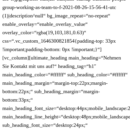
group-working-as-team-to-f-2021-08-26-15-56-41-utc
(1)|description^null“ bg_image_repeat=“no-repeat“
enable_overlay=“enable_overlay_value“
overlay_color=“rgba(19,103,181,0.63)“
css=“.vc_custom_1646300821854{padding-top: 33px
!important;padding-bottom: 0px !important;}“]
[vc_column][ultimate_heading main_heading=“Nehmen
Sie Kontakt mit uns auf!“ heading_tag=“h1″
main_heading_color=“#ffffff“ sub_heading_color=“#ffffff“
main_heading_margin=“margin-top:22px;margin-
bottom:22px;“ sub_heading_margin=“margin-
bottom:33px;“
main_heading_font_size=“desktop:44px;mobile_landscape:
main_heading_line_height=“desktop:48px;mobile_landscape
sub_heading_font_size=“desktop:24px;“