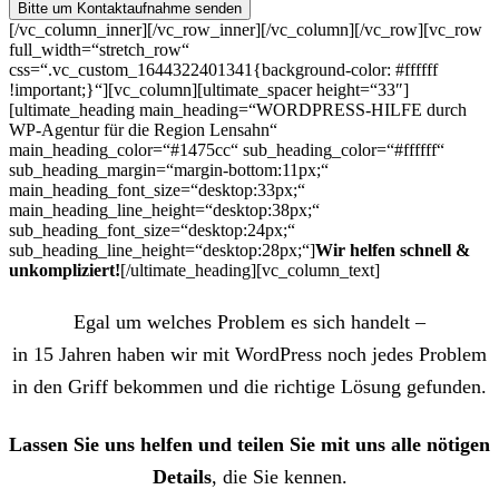
[/vc_column_inner][/vc_row_inner][/vc_column][/vc_row][vc_row
full_width=“stretch_row“
css=“.vc_custom_1644322401341{background-color: #ffffff
!important;}“][vc_column][ultimate_spacer height=“33″]
[ultimate_heading main_heading=“WORDPRESS-HILFE durch
WP-Agentur für die Region Lensahn“
main_heading_color=“#1475cc“ sub_heading_color=“#ffffff“
sub_heading_margin=“margin-bottom:11px;“
main_heading_font_size=“desktop:33px;“
main_heading_line_height=“desktop:38px;“
sub_heading_font_size=“desktop:24px;“
sub_heading_line_height=“desktop:28px;“]
Wir helfen schnell &
unkompliziert!
[/ultimate_heading][vc_column_text]
Egal um welches Problem es sich handelt –
in 15 Jahren haben wir mit WordPress noch jedes Problem
in den Griff bekommen und die richtige Lösung gefunden.
Lassen Sie uns helfen und teilen Sie mit uns alle nötigen
Details
, die Sie kennen.