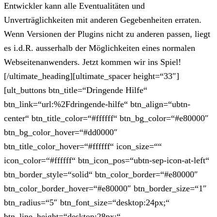
Entwickler kann alle Eventualitäten und
Unverträglichkeiten mit anderen Gegebenheiten erraten.
Wenn Versionen der Plugins nicht zu anderen passen, liegt
es i.d.R. ausserhalb der Möglichkeiten eines normalen
Webseitenanwenders. Jetzt kommen wir ins Spiel!
[/ultimate_heading][ultimate_spacer height=“33″]
[ult_buttons btn_title=“Dringende Hilfe“
btn_link=“url:%2Fdringende-hilfe“ btn_align=“ubtn-
center“ btn_title_color=“#ffffff“ btn_bg_color=“#e80000″
btn_bg_color_hover=“#dd0000″
btn_title_color_hover=“#ffffff“ icon_size=““
icon_color=“#ffffff“ btn_icon_pos=“ubtn-sep-icon-at-left“
btn_border_style=“solid“ btn_color_border=“#e80000″
btn_color_border_hover=“#e80000″ btn_border_size=“1″
btn_radius=“5″ btn_font_size=“desktop:24px;“
btn_line_height=“desktop:28px;“