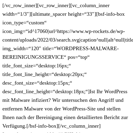
[/vc_row_inner][vc_row_inner][vc_column_inner
width=“1/3″][ultimate_spacer height=“33″][bsf-info-box
icon_type=“custom“
icon_img=“id^17060|url^https://www.wp-rockets.de/wp-
content/uploads/2022/03/search.svg|caption^null|alt^null|titl
img_width=“120″ title=“WORDPRESS-MALWARE-
BEREINIGUNGSSERVICE“ pos=“top“
title_font_size=“desktop:16px;“
title_font_line_height=“desktop:20px;“
desc_font_size=“desktop:15px;“
desc_font_line_height=“desktop:18px;“]Ist Ihr WordPress
mit Malware infiziert? Wir untersuchen den Angriff und
entfernen Malware von der WordPress-Site und stellen
Ihnen nach der Bereinigung einen detaillierten Bericht zur
Verfügung.[/bsf-info-box][/vc_column_inner]