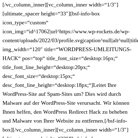
[/vc_column_inner][vc_column_inner width=“1/3″]
[ultimate_spacer height=“33″][bsf-info-box
icon_type=“custom“
icon_img=“id^17062|url^https://www.wp-rockets.de/wp-
content/uploads/2022/03/profile.svg|caption^null|alt^null|titl
img_width=“120″ title=“WORDPRESS-UMLEITUNGS-
HACK“ pos=“top“ title_font_size=“desktop:16px;“
title_font_line_height=“desktop:20px;“
desc_font_size=“desktop:15px;“
desc_font_line_height=“desktop:18px;“]Leitet Ihre
WordPress-Site auf Spam-Sites um? Dies wird durch
Malware auf der WordPress-Site verursacht. Wir können
Ihnen helfen, den WordPress Redirect Hack zu beheben
und Malware von Ihrer Website zu entfernen.[/bsf-info-
box][/vc_column_inner][vc_column_inner width=“1/3″]