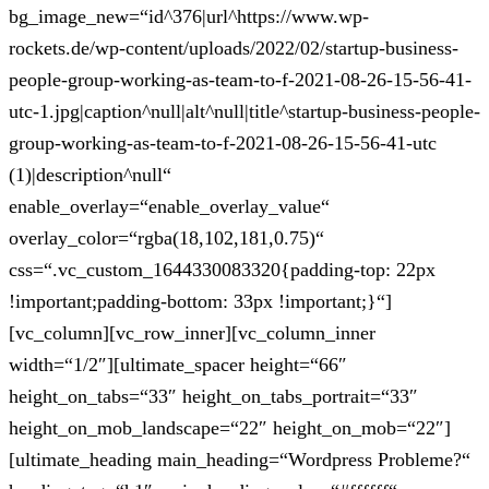
bg_image_new=“id^376|url^https://www.wp-
rockets.de/wp-content/uploads/2022/02/startup-business-
people-group-working-as-team-to-f-2021-08-26-15-56-41-
utc-1.jpg|caption^null|alt^null|title^startup-business-people-
group-working-as-team-to-f-2021-08-26-15-56-41-utc
(1)|description^null“
enable_overlay=“enable_overlay_value“
overlay_color=“rgba(18,102,181,0.75)“
css=“.vc_custom_1644330083320{padding-top: 22px
!important;padding-bottom: 33px !important;}“]
[vc_column][vc_row_inner][vc_column_inner
width=“1/2″][ultimate_spacer height=“66″
height_on_tabs=“33″ height_on_tabs_portrait=“33″
height_on_mob_landscape=“22″ height_on_mob=“22″]
[ultimate_heading main_heading=“Wordpress Probleme?“