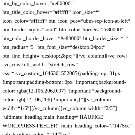
btn_bg_color_hover=“#e80000″
btn_title_color_hover=“#ffffff“ icon_size=““
icon_color=“#ffffff“ btn_icon_pos=“ubtn-sep-icon-at-left“
btn_border_style=“solid“ btn_color_border=“#e80000″
btn_color_border_hover=“#e80000″ btn_border_size=“1″
btn_radius=“5″ btn_font_size=“desktop:24px;“
btn_line_height=“desktop:28px;“][/vc_column][/vc_row]
[vc_row full_width=“stretch_row“
css=“.vc_custom_1646301552085{padding-top: 31px
!important;padding-bottom: 0px !important;background-
color: rgba(12,106,206,0.07) !important;*background-
color: rgb(12,106,206) !important;}“][vc_column
width=“1/6″][/vc_column][vc_column width=“2/3″]
[ultimate_heading main_heading=“HÄUFIGE
WORDPRESS-FEHLER“ main_heading_color=“#1475cc“
sub_heading_color=“#1475cc“