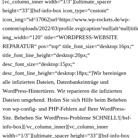
[vc_column_inner width=“1/3″][ultimate_spacer
height=“33″][bsf-info-box icon_type=“custom“
icon_img=“id^17062|url^https://www.wp-rockets.de/wp-
content/uploads/2022/03/profile.svg|caption^null|alt^null|titl
img_width=“120″ title=“WORDPRESS-WEBSITE
REPARATUR“ pos=“top“ title_font_size=“desktop:16px;“
title_font_line_height=“desktop:20px;“
desc_font_size=“desktop:15px;“
desc_font_line_height=“desktop:18px;“]Wir bereinigen
alle infizierten Dateien, Datenbankeinträge und
WordPress-Hintertüren. Wir reparieren die infizierten
Dateien umgehend. Holen Sie sich Hilfe beim Beheben
von wp-config- und PHP-Fehlern auf Ihrer WordPress-
Site. Beheben Sie WordPress-Probleme SCHNELL![/bsf-
info-box][/vc_column_inner][vc_column_inner
width=“1/3″][ultimate_spacer height=“33″][bsf-info-box