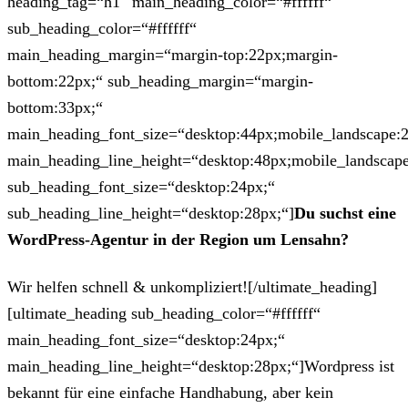
heading_tag=“h1″ main_heading_color=“#ffffff“
sub_heading_color=“#ffffff“
main_heading_margin=“margin-top:22px;margin-
bottom:22px;“ sub_heading_margin=“margin-
bottom:33px;“
main_heading_font_size=“desktop:44px;mobile_landscape:
main_heading_line_height=“desktop:48px;mobile_landscape
sub_heading_font_size=“desktop:24px;“
sub_heading_line_height=“desktop:28px;“]
Du suchst eine
WordPress-Agentur in der Region um Lensahn?
Wir helfen schnell & unkompliziert![/ultimate_heading]
[ultimate_heading sub_heading_color=“#ffffff“
main_heading_font_size=“desktop:24px;“
main_heading_line_height=“desktop:28px;“]Wordpress ist
bekannt für eine einfache Handhabung, aber kein