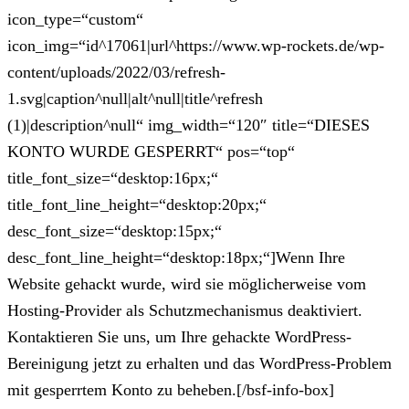
icon_type=“custom“
icon_img=“id^17061|url^https://www.wp-rockets.de/wp-
content/uploads/2022/03/refresh-
1.svg|caption^null|alt^null|title^refresh
(1)|description^null“ img_width=“120″ title=“DIESES
KONTO WURDE GESPERRT“ pos=“top“
title_font_size=“desktop:16px;“
title_font_line_height=“desktop:20px;“
desc_font_size=“desktop:15px;“
desc_font_line_height=“desktop:18px;“]Wenn Ihre
Website gehackt wurde, wird sie möglicherweise vom
Hosting-Provider als Schutzmechanismus deaktiviert.
Kontaktieren Sie uns, um Ihre gehackte WordPress-
Bereinigung jetzt zu erhalten und das WordPress-Problem
mit gesperrtem Konto zu beheben.[/bsf-info-box]