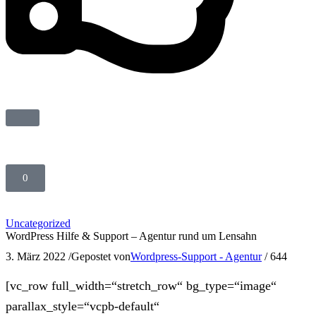
0
Uncategorized
WordPress Hilfe & Support – Agentur rund um Lensahn
3. März 2022
/
Gepostet von
Wordpress-Support - Agentur
/
644
[vc_row full_width=“stretch_row“ bg_type=“image“
parallax_style=“vcpb-default“