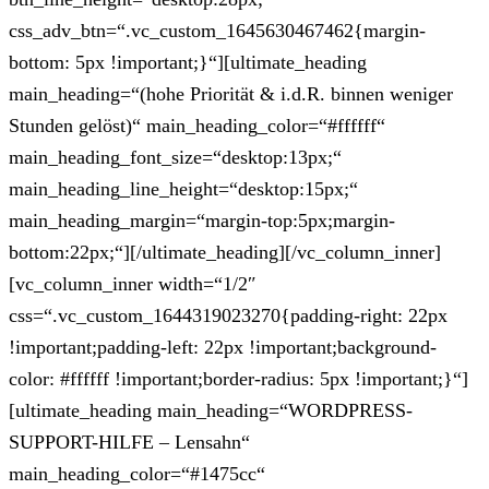
css_adv_btn=“.vc_custom_1645630467462{margin-
bottom: 5px !important;}“][ultimate_heading
main_heading=“(hohe Priorität & i.d.R. binnen weniger
Stunden gelöst)“ main_heading_color=“#ffffff“
main_heading_font_size=“desktop:13px;“
main_heading_line_height=“desktop:15px;“
main_heading_margin=“margin-top:5px;margin-
bottom:22px;“][/ultimate_heading][/vc_column_inner]
[vc_column_inner width=“1/2″
css=“.vc_custom_1644319023270{padding-right: 22px
!important;padding-left: 22px !important;background-
color: #ffffff !important;border-radius: 5px !important;}“]
[ultimate_heading main_heading=“WORDPRESS-
SUPPORT-HILFE – Lensahn“
main_heading_color=“#1475cc“