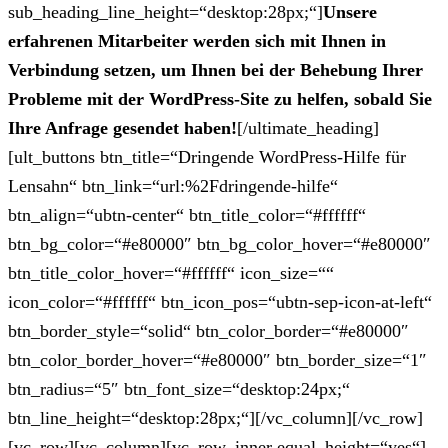
sub_heading_line_height=“desktop:28px;“]
Unsere
erfahrenen Mitarbeiter werden sich mit Ihnen in
Verbindung setzen, um Ihnen bei der Behebung Ihrer
Probleme mit der WordPress-Site zu helfen, sobald Sie
Ihre Anfrage gesendet haben!
[/ultimate_heading]
[ult_buttons btn_title=“Dringende WordPress-Hilfe für
Lensahn“ btn_link=“url:%2Fdringende-hilfe“
btn_align=“ubtn-center“ btn_title_color=“#ffffff“
btn_bg_color=“#e80000″ btn_bg_color_hover=“#e80000″
btn_title_color_hover=“#ffffff“ icon_size=““
icon_color=“#ffffff“ btn_icon_pos=“ubtn-sep-icon-at-left“
btn_border_style=“solid“ btn_color_border=“#e80000″
btn_color_border_hover=“#e80000″ btn_border_size=“1″
btn_radius=“5″ btn_font_size=“desktop:24px;“
btn_line_height=“desktop:28px;“][/vc_column][/vc_row]
[vc_row][vc_column][vc_row_inner equal_height=“yes“]