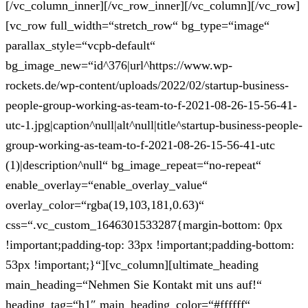
[/vc_column_inner][/vc_row_inner][/vc_column][/vc_row]
[vc_row full_width=“stretch_row“ bg_type=“image“
parallax_style=“vcpb-default“
bg_image_new=“id^376|url^https://www.wp-
rockets.de/wp-content/uploads/2022/02/startup-business-
people-group-working-as-team-to-f-2021-08-26-15-56-41-
utc-1.jpg|caption^null|alt^null|title^startup-business-people-
group-working-as-team-to-f-2021-08-26-15-56-41-utc
(1)|description^null“ bg_image_repeat=“no-repeat“
enable_overlay=“enable_overlay_value“
overlay_color=“rgba(19,103,181,0.63)“
css=“.vc_custom_1646301533287{margin-bottom: 0px
!important;padding-top: 33px !important;padding-bottom:
53px !important;}“][vc_column][ultimate_heading
main_heading=“Nehmen Sie Kontakt mit uns auf!“
heading_tag=“h1″ main_heading_color=“#ffffff“