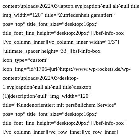
content/uploads/2022/03/laptop.svg|caption^null|alt^null|titl
img_width=“120″ title=“Zufriedenheit garantiert“
pos=“top“ title_font_size=“desktop:16px;“
title_font_line_height=“desktop:20px;“][/bsf-info-box]
[/vc_column_inner][vc_column_inner width=“1/3″]
[ultimate_spacer height=“33″][bsf-info-box
icon_type=“custom“
icon_img=“id^17064|url^https://www.wp-rockets.de/wp-
content/uploads/2022/03/desktop-
1.svg|caption^null|alt^null|title^desktop
(1)|description^null“ img_width=“120″
title=“Kundenorientiert mit persönlichem Service“
pos=“top“ title_font_size=“desktop:16px;“
title_font_line_height=“desktop:20px;“][/bsf-info-box]
[/vc_column_inner][/vc_row_inner][vc_row_inner]