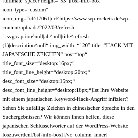
[ultimate_spacer height=“33″][bsf-info-box
icon_type=“custom“
icon_img=“id^17061|url^https://www.wp-rockets.de/wp-
content/uploads/2022/03/refresh-
1.svg|caption^null|alt^null|title^refresh
(1)|description^null“ img_width=“120″ title=“HACK MIT
JAPANISCHE ZEICHEN“ pos=“top“
title_font_size=“desktop:16px;“
title_font_line_height=“desktop:20px;“
desc_font_size=“desktop:15px;“
desc_font_line_height=“desktop:18px;“]Ist Ihre Website
mit einem japanischen Keyword-Hack-Angriff infiziert?
Sehen Sie zufällige Zeichen in chinesischer Sprache in den
Suchergebnissen? Wir können Ihnen helfen, diese
japanischen Schlüsselwörter auf der WordPress-Website
loszuwerden[/bsf-info-box][/vc_column_inner]