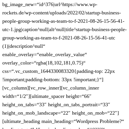
bg_image_new=“id^376|url^https://www.wp-
rockets.de/wp-content/uploads/2022/02/startup-business-
people-group-working-as-team-to-f-2021-08-26-15-56-41-
utc-1.jpg|caption^null|alt^null|title^startup-business-people-
group-working-as-team-to-f-2021-08-26-15-56-41-utc
(1)|description^null“
enable_overlay=“enable_overlay_value“
overlay_color=“rgba(18,102,181,0.75)“
css=“.vc_custom_1644330083320{padding-top: 22px
!important;padding-bottom: 33px !important;}“]
[vc_column][vc_row_inner][vc_column_inner
width=“1/2″][ultimate_spacer height=“66″
height_on_tabs=“33″ height_on_tabs_portrait=“33″
height_on_mob_landscape=“22″ height_on_mob=“22″]
[ultimate_heading main_heading=“Wordpress Probleme?“