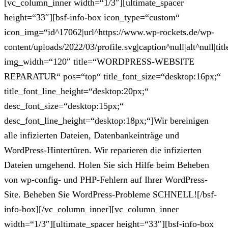
[vc_column_inner width=“1/3″][ultimate_spacer
height=“33″][bsf-info-box icon_type=“custom“
icon_img=“id^17062|url^https://www.wp-rockets.de/wp-
content/uploads/2022/03/profile.svg|caption^null|alt^null|titl
img_width=“120″ title=“WORDPRESS-WEBSITE
REPARATUR“ pos=“top“ title_font_size=“desktop:16px;“
title_font_line_height=“desktop:20px;“
desc_font_size=“desktop:15px;“
desc_font_line_height=“desktop:18px;“]Wir bereinigen
alle infizierten Dateien, Datenbankeinträge und
WordPress-Hintertüren. Wir reparieren die infizierten
Dateien umgehend. Holen Sie sich Hilfe beim Beheben
von wp-config- und PHP-Fehlern auf Ihrer WordPress-
Site. Beheben Sie WordPress-Probleme SCHNELL![/bsf-
info-box][/vc_column_inner][vc_column_inner
width=“1/3″][ultimate_spacer height=“33″][bsf-info-box