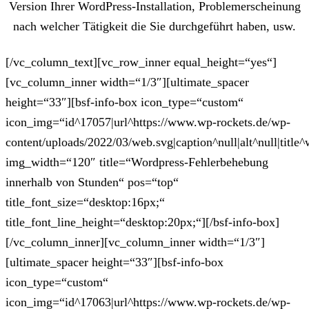
Version Ihrer WordPress-Installation, Problemerscheinung
nach welcher Tätigkeit die Sie durchgeführt haben, usw.
[/vc_column_text][vc_row_inner equal_height=“yes“]
[vc_column_inner width=“1/3″][ultimate_spacer
height=“33″][bsf-info-box icon_type=“custom“
icon_img=“id^17057|url^https://www.wp-rockets.de/wp-
content/uploads/2022/03/web.svg|caption^null|alt^null|title^
img_width=“120″ title=“Wordpress-Fehlerbehebung
innerhalb von Stunden“ pos=“top“
title_font_size=“desktop:16px;“
title_font_line_height=“desktop:20px;“][/bsf-info-box]
[/vc_column_inner][vc_column_inner width=“1/3″]
[ultimate_spacer height=“33″][bsf-info-box
icon_type=“custom“
icon_img=“id^17063|url^https://www.wp-rockets.de/wp-