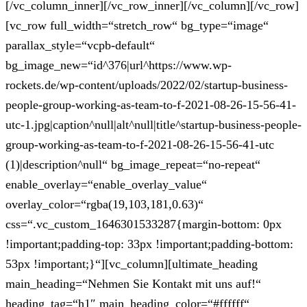
[/vc_column_inner][/vc_row_inner][/vc_column][/vc_row]
[vc_row full_width=“stretch_row“ bg_type=“image“
parallax_style=“vcpb-default“
bg_image_new=“id^376|url^https://www.wp-
rockets.de/wp-content/uploads/2022/02/startup-business-
people-group-working-as-team-to-f-2021-08-26-15-56-41-
utc-1.jpg|caption^null|alt^null|title^startup-business-people-
group-working-as-team-to-f-2021-08-26-15-56-41-utc
(1)|description^null“ bg_image_repeat=“no-repeat“
enable_overlay=“enable_overlay_value“
overlay_color=“rgba(19,103,181,0.63)“
css=“.vc_custom_1646301533287{margin-bottom: 0px
!important;padding-top: 33px !important;padding-bottom:
53px !important;}“][vc_column][ultimate_heading
main_heading=“Nehmen Sie Kontakt mit uns auf!“
heading_tag=“h1″ main_heading_color=“#ffffff“