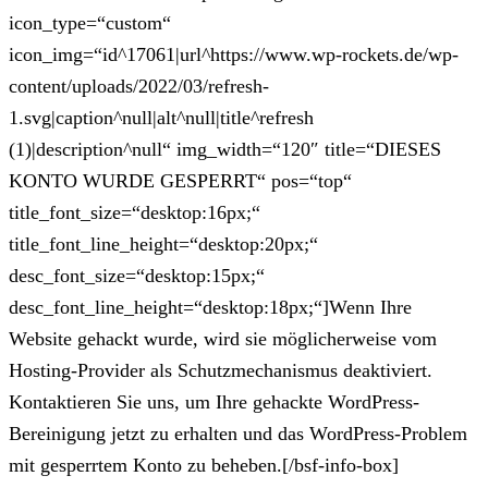
icon_type=“custom“
icon_img=“id^17061|url^https://www.wp-rockets.de/wp-
content/uploads/2022/03/refresh-
1.svg|caption^null|alt^null|title^refresh
(1)|description^null“ img_width=“120″ title=“DIESES
KONTO WURDE GESPERRT“ pos=“top“
title_font_size=“desktop:16px;“
title_font_line_height=“desktop:20px;“
desc_font_size=“desktop:15px;“
desc_font_line_height=“desktop:18px;“]Wenn Ihre
Website gehackt wurde, wird sie möglicherweise vom
Hosting-Provider als Schutzmechanismus deaktiviert.
Kontaktieren Sie uns, um Ihre gehackte WordPress-
Bereinigung jetzt zu erhalten und das WordPress-Problem
mit gesperrtem Konto zu beheben.[/bsf-info-box]