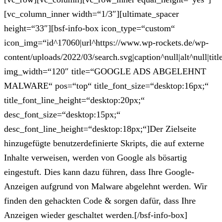
[vc_column_inner width=“1/3″][ultimate_spacer
height=“33″][bsf-info-box icon_type=“custom“
icon_img=“id^17060|url^https://www.wp-rockets.de/wp-
content/uploads/2022/03/search.svg|caption^null|alt^null|titl
img_width=“120″ title=“GOOGLE ADS ABGELEHNT
MALWARE“ pos=“top“ title_font_size=“desktop:16px;“
title_font_line_height=“desktop:20px;“
desc_font_size=“desktop:15px;“
desc_font_line_height=“desktop:18px;“]Der Zielseite
hinzugefügte benutzerdefinierte Skripts, die auf externe
Inhalte verweisen, werden von Google als bösartig
eingestuft. Dies kann dazu führen, dass Ihre Google-
Anzeigen aufgrund von Malware abgelehnt werden. Wir
finden den gehackten Code & sorgen dafür, dass Ihre
Anzeigen wieder geschaltet werden.[/bsf-info-box]