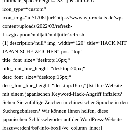
[ultimate_spacer height=“33″][bsf-info-box
icon_type=“custom“
icon_img=“id^17061|url^https://www.wp-rockets.de/wp-
content/uploads/2022/03/refresh-
1.svg|caption^null|alt^null|title^refresh
(1)|description^null“ img_width=“120″ title=“HACK MIT
JAPANISCHE ZEICHEN“ pos=“top“
title_font_size=“desktop:16px;“
title_font_line_height=“desktop:20px;“
desc_font_size=“desktop:15px;“
desc_font_line_height=“desktop:18px;“]Ist Ihre Website
mit einem japanischen Keyword-Hack-Angriff infiziert?
Sehen Sie zufällige Zeichen in chinesischer Sprache in den
Suchergebnissen? Wir können Ihnen helfen, diese
japanischen Schlüsselwörter auf der WordPress-Website
loszuwerden[/bsf-info-box][/vc_column_inner]