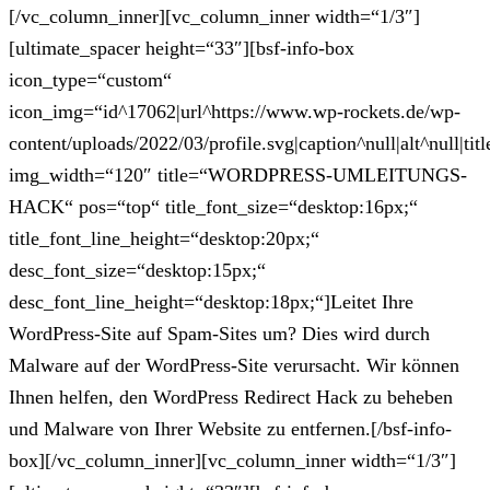
[/vc_column_inner][vc_column_inner width=“1/3″]
[ultimate_spacer height=“33″][bsf-info-box
icon_type=“custom“
icon_img=“id^17062|url^https://www.wp-rockets.de/wp-
content/uploads/2022/03/profile.svg|caption^null|alt^null|titl
img_width=“120″ title=“WORDPRESS-UMLEITUNGS-
HACK“ pos=“top“ title_font_size=“desktop:16px;“
title_font_line_height=“desktop:20px;“
desc_font_size=“desktop:15px;“
desc_font_line_height=“desktop:18px;“]Leitet Ihre
WordPress-Site auf Spam-Sites um? Dies wird durch
Malware auf der WordPress-Site verursacht. Wir können
Ihnen helfen, den WordPress Redirect Hack zu beheben
und Malware von Ihrer Website zu entfernen.[/bsf-info-
box][/vc_column_inner][vc_column_inner width=“1/3″]