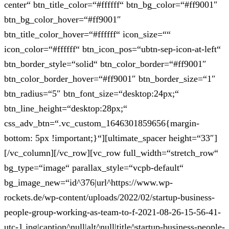
center“ btn_title_color=“#ffffff“ btn_bg_color=“#ff9001″
btn_bg_color_hover=“#ff9001″
btn_title_color_hover=“#ffffff“ icon_size=““
icon_color=“#ffffff“ btn_icon_pos=“ubtn-sep-icon-at-left“
btn_border_style=“solid“ btn_color_border=“#ff9001″
btn_color_border_hover=“#ff9001″ btn_border_size=“1″
btn_radius=“5″ btn_font_size=“desktop:24px;“
btn_line_height=“desktop:28px;“
css_adv_btn=“.vc_custom_1646301859656{margin-
bottom: 5px !important;}“][ultimate_spacer height=“33″]
[/vc_column][/vc_row][vc_row full_width=“stretch_row“
bg_type=“image“ parallax_style=“vcpb-default“
bg_image_new=“id^376|url^https://www.wp-
rockets.de/wp-content/uploads/2022/02/startup-business-
people-group-working-as-team-to-f-2021-08-26-15-56-41-
utc-1.jpg|caption^null|alt^null|title^startup-business-people-