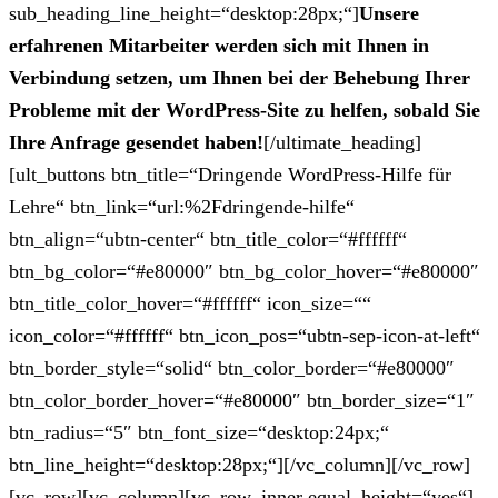
sub_heading_line_height=“desktop:28px;“]
Unsere
erfahrenen Mitarbeiter werden sich mit Ihnen in
Verbindung setzen, um Ihnen bei der Behebung Ihrer
Probleme mit der WordPress-Site zu helfen, sobald Sie
Ihre Anfrage gesendet haben!
[/ultimate_heading]
[ult_buttons btn_title=“Dringende WordPress-Hilfe für
Lehre“ btn_link=“url:%2Fdringende-hilfe“
btn_align=“ubtn-center“ btn_title_color=“#ffffff“
btn_bg_color=“#e80000″ btn_bg_color_hover=“#e80000″
btn_title_color_hover=“#ffffff“ icon_size=““
icon_color=“#ffffff“ btn_icon_pos=“ubtn-sep-icon-at-left“
btn_border_style=“solid“ btn_color_border=“#e80000″
btn_color_border_hover=“#e80000″ btn_border_size=“1″
btn_radius=“5″ btn_font_size=“desktop:24px;“
btn_line_height=“desktop:28px;“][/vc_column][/vc_row]
[vc_row][vc_column][vc_row_inner equal_height=“yes“]