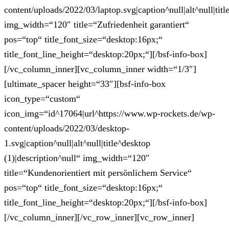
content/uploads/2022/03/laptop.svg|caption^null|alt^null|titl
img_width=“120″ title=“Zufriedenheit garantiert“
pos=“top“ title_font_size=“desktop:16px;“
title_font_line_height=“desktop:20px;“][/bsf-info-box]
[/vc_column_inner][vc_column_inner width=“1/3″]
[ultimate_spacer height=“33″][bsf-info-box
icon_type=“custom“
icon_img=“id^17064|url^https://www.wp-rockets.de/wp-
content/uploads/2022/03/desktop-
1.svg|caption^null|alt^null|title^desktop
(1)|description^null“ img_width=“120″
title=“Kundenorientiert mit persönlichem Service“
pos=“top“ title_font_size=“desktop:16px;“
title_font_line_height=“desktop:20px;“][/bsf-info-box]
[/vc_column_inner][/vc_row_inner][vc_row_inner]