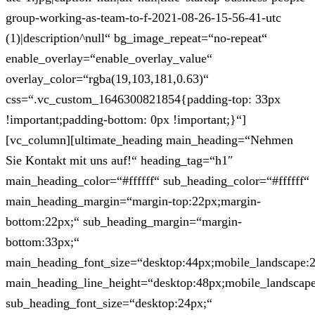
group-working-as-team-to-f-2021-08-26-15-56-41-utc
(1)|description^null“ bg_image_repeat=“no-repeat“
enable_overlay=“enable_overlay_value“
overlay_color=“rgba(19,103,181,0.63)“
css=“.vc_custom_1646300821854{padding-top: 33px
!important;padding-bottom: 0px !important;}“]
[vc_column][ultimate_heading main_heading=“Nehmen
Sie Kontakt mit uns auf!“ heading_tag=“h1″
main_heading_color=“#ffffff“ sub_heading_color=“#ffffff“
main_heading_margin=“margin-top:22px;margin-
bottom:22px;“ sub_heading_margin=“margin-
bottom:33px;“
main_heading_font_size=“desktop:44px;mobile_landscape:
main_heading_line_height=“desktop:48px;mobile_landscape
sub_heading_font_size=“desktop:24px;“