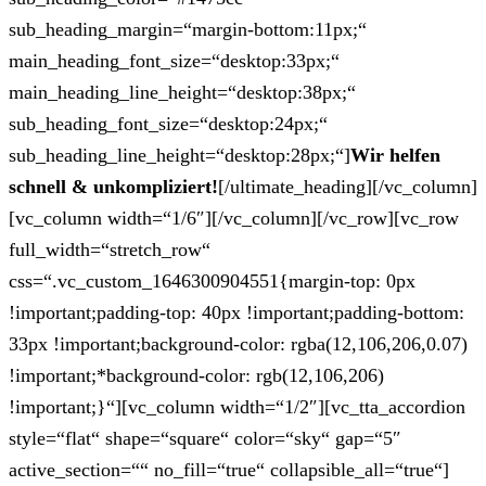
sub_heading_margin=“margin-bottom:11px;“
main_heading_font_size=“desktop:33px;“
main_heading_line_height=“desktop:38px;“
sub_heading_font_size=“desktop:24px;“
sub_heading_line_height=“desktop:28px;“]
Wir helfen
schnell & unkompliziert!
[/ultimate_heading][/vc_column]
[vc_column width=“1/6″][/vc_column][/vc_row][vc_row
full_width=“stretch_row“
css=“.vc_custom_1646300904551{margin-top: 0px
!important;padding-top: 40px !important;padding-bottom:
33px !important;background-color: rgba(12,106,206,0.07)
!important;*background-color: rgb(12,106,206)
!important;}“][vc_column width=“1/2″][vc_tta_accordion
style=“flat“ shape=“square“ color=“sky“ gap=“5″
active_section=““ no_fill=“true“ collapsible_all=“true“]