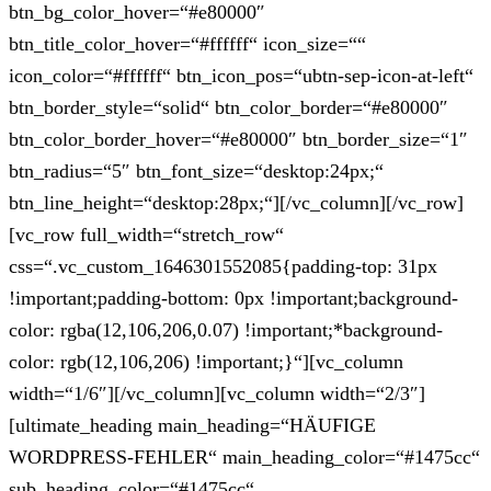
btn_bg_color_hover=“#e80000″
btn_title_color_hover=“#ffffff“ icon_size=““
icon_color=“#ffffff“ btn_icon_pos=“ubtn-sep-icon-at-left“
btn_border_style=“solid“ btn_color_border=“#e80000″
btn_color_border_hover=“#e80000″ btn_border_size=“1″
btn_radius=“5″ btn_font_size=“desktop:24px;“
btn_line_height=“desktop:28px;“][/vc_column][/vc_row]
[vc_row full_width=“stretch_row“
css=“.vc_custom_1646301552085{padding-top: 31px
!important;padding-bottom: 0px !important;background-
color: rgba(12,106,206,0.07) !important;*background-
color: rgb(12,106,206) !important;}“][vc_column
width=“1/6″][/vc_column][vc_column width=“2/3″]
[ultimate_heading main_heading=“HÄUFIGE
WORDPRESS-FEHLER“ main_heading_color=“#1475cc“
sub_heading_color=“#1475cc“