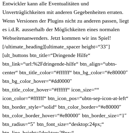
Entwickler kann alle Eventualitäten und
Unverträglichkeiten mit anderen Gegebenheiten erraten.
Wenn Versionen der Plugins nicht zu anderen passen, liegt
es i.d.R. ausserhalb der Möglichkeiten eines normalen
Webseitenanwenders. Jetzt kommen wir ins Spiel!
[/ultimate_heading][ultimate_spacer height=“33″]
[ult_buttons btn_title=“Dringende Hilfe“
btn_link=“url:%2Fdringende-hilfe“ btn_align=“ubtn-
center“ btn_title_color=“#ffffff“ btn_bg_color=“#e80000″
btn_bg_color_hover=“#dd0000″
btn_title_color_hover=“#ffffff“ icon_size=““
icon_color=“#ffffff“ btn_icon_pos=“ubtn-sep-icon-at-left“
btn_border_style=“solid“ btn_color_border=“#e80000″
btn_color_border_hover=“#e80000″ btn_border_size=“1″
btn_radius=“5″ btn_font_size=“desktop:24px;“
btn_line_height=“desktop:28px;“