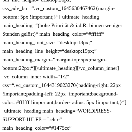
css_adv_btn=“.vc_custom_1645630467462{margin-
bottom: 5px !important;}“][ultimate_heading
main_heading=“(hohe Priorität & i.d.R. binnen weniger
Stunden gelöst)“ main_heading_color=“#ffffff“
main_heading_font_size=“desktop:13px;“
main_heading_line_height=“desktop:15px;“
main_heading_margin=“margin-top:5px;margin-
bottom:22px;“][/ultimate_heading][/vc_column_inner]
[vc_column_inner width=“1/2″
css=“.vc_custom_1644319023270{padding-right: 22px
!important;padding-left: 22px !important;background-
color: #ffffff !important;border-radius: 5px !important;}“]
[ultimate_heading main_heading=“WORDPRESS-
SUPPORT-HILFE – Lehre“
main_heading_color=“#1475cc“