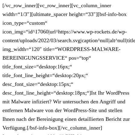
[/vc_row_inner][vc_row_inner][vc_column_inner
width=“1/3″][ultimate_spacer height=“33″][bsf-info-box
icon_type=“custom“
icon_img=“id^17060|url^https://www.wp-rockets.de/wp-
content/uploads/2022/03/search.svg|caption^null|alt^null|titl
img_width=“120″ title=“WORDPRESS-MALWARE-
BEREINIGUNGSSERVICE“ pos=“top“
title_font_size=“desktop:16px;“
title_font_line_height=“desktop:20px;“
desc_font_size=“desktop:15px;“
desc_font_line_height=“desktop:18px;“]Ist Ihr WordPress
mit Malware infiziert? Wir untersuchen den Angriff und
entfernen Malware von der WordPress-Site und stellen
Ihnen nach der Bereinigung einen detaillierten Bericht zur
Verfügung.[/bsf-info-box][/vc_column_inner]