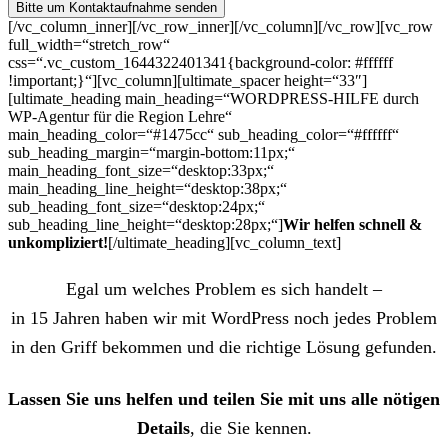
[/vc_column_inner][/vc_row_inner][/vc_column][/vc_row][vc_row
full_width=“stretch_row“
css=“.vc_custom_1644322401341{background-color: #ffffff
!important;}“][vc_column][ultimate_spacer height=“33″]
[ultimate_heading main_heading=“WORDPRESS-HILFE durch
WP-Agentur für die Region Lehre“
main_heading_color=“#1475cc“ sub_heading_color=“#ffffff“
sub_heading_margin=“margin-bottom:11px;“
main_heading_font_size=“desktop:33px;“
main_heading_line_height=“desktop:38px;“
sub_heading_font_size=“desktop:24px;“
sub_heading_line_height=“desktop:28px;“]
Wir helfen schnell &
unkompliziert!
[/ultimate_heading][vc_column_text]
Egal um welches Problem es sich handelt –
in 15 Jahren haben wir mit WordPress noch jedes Problem
in den Griff bekommen und die richtige Lösung gefunden.
Lassen Sie uns helfen und teilen Sie mit uns alle nötigen
Details
, die Sie kennen.