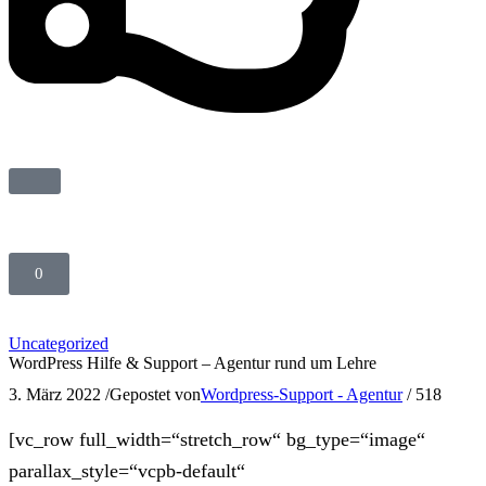
0
Uncategorized
WordPress Hilfe & Support – Agentur rund um Lehre
3. März 2022
/
Gepostet von
Wordpress-Support - Agentur
/
518
[vc_row full_width=“stretch_row“ bg_type=“image“
parallax_style=“vcpb-default“