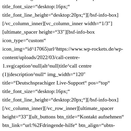
title_font_size=“desktop:16px;“
title_font_line_height=“desktop:20px;“][/bsf-info-box]
[/vc_column_inner][vc_column_inner width=“1/3″]
[ultimate_spacer height=“33″][bsf-info-box
icon_type=“custom“
icon_img=“id^17065|url^https://www.wp-rockets.de/wp-
content/uploads/2022/03/call-centre-
1.svg|caption^null|alt^null|title^call centre
(1)|description^null“ img_width=“120″
title=“Deutschsprachiger Live-Support“ pos=“top“
title_font_size=“desktop:16px;“
title_font_line_height=“desktop:20px;“][/bsf-info-box]
[/vc_column_inner][/vc_row_inner][ultimate_spacer
height=“33″][ult_buttons btn_title=“Kontakt aufnehmen“
btn_link=“url:%2Fdringende-hilfe“ btn_align=“ubtn-