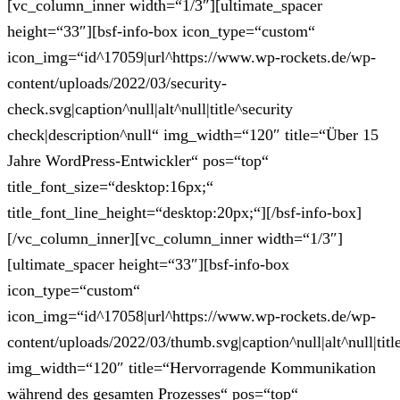
[vc_column_inner width=“1/3″][ultimate_spacer
height=“33″][bsf-info-box icon_type=“custom“
icon_img=“id^17059|url^https://www.wp-rockets.de/wp-
content/uploads/2022/03/security-
check.svg|caption^null|alt^null|title^security
check|description^null“ img_width=“120″ title=“Über 15
Jahre WordPress-Entwickler“ pos=“top“
title_font_size=“desktop:16px;“
title_font_line_height=“desktop:20px;“][/bsf-info-box]
[/vc_column_inner][vc_column_inner width=“1/3″]
[ultimate_spacer height=“33″][bsf-info-box
icon_type=“custom“
icon_img=“id^17058|url^https://www.wp-rockets.de/wp-
content/uploads/2022/03/thumb.svg|caption^null|alt^null|tit
img_width=“120″ title=“Hervorragende Kommunikation
während des gesamten Prozesses“ pos=“top“