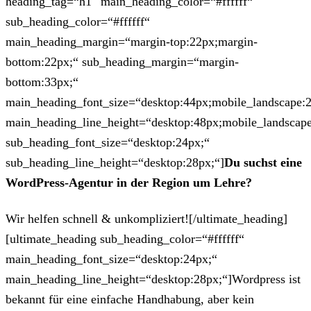
heading_tag=“h1″ main_heading_color=“#ffffff“
sub_heading_color=“#ffffff“
main_heading_margin=“margin-top:22px;margin-
bottom:22px;“ sub_heading_margin=“margin-
bottom:33px;“
main_heading_font_size=“desktop:44px;mobile_landscape:
main_heading_line_height=“desktop:48px;mobile_landscape
sub_heading_font_size=“desktop:24px;“
sub_heading_line_height=“desktop:28px;“]
Du suchst eine
WordPress-Agentur in der Region um Lehre?
Wir helfen schnell & unkompliziert![/ultimate_heading]
[ultimate_heading sub_heading_color=“#ffffff“
main_heading_font_size=“desktop:24px;“
main_heading_line_height=“desktop:28px;“]Wordpress ist
bekannt für eine einfache Handhabung, aber kein