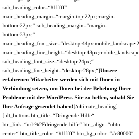
sub_heading_color=“#ffffff“
main_heading_margin=“margin-top:22px;margin-
bottom:22px;“ sub_heading_margin=“margin-
bottom:33px;“
main_heading_font_size=“desktop:44px;mobile_landscape:
main_heading_line_height=“desktop:48px;mobile_landscape
sub_heading_font_size=“desktop:24px;“
sub_heading_line_height=“desktop:28px;“]
Unsere
erfahrenen Mitarbeiter werden sich mit Ihnen in
Verbindung setzen, um Ihnen bei der Behebung Ihrer
Probleme mit der WordPress-Site zu helfen, sobald Sie
Ihre Anfrage gesendet haben!
[/ultimate_heading]
[ult_buttons btn_title=“Dringende Hilfe“
btn_link=“url:%2Fdringende-hilfe“ btn_align=“ubtn-
center“ btn_title_color=“#ffffff“ btn_bg_color=“#e80000″