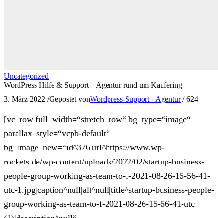
Uncategorized
WordPress Hilfe & Support – Agentur rund um Kaufering
3. März 2022
/
Gepostet von
Wordpress-Support - Agentur
/
624
[vc_row full_width=“stretch_row“ bg_type=“image“
parallax_style=“vcpb-default“
bg_image_new=“id^376|url^https://www.wp-
rockets.de/wp-content/uploads/2022/02/startup-business-
people-group-working-as-team-to-f-2021-08-26-15-56-41-
utc-1.jpg|caption^null|alt^null|title^startup-business-people-
group-working-as-team-to-f-2021-08-26-15-56-41-utc