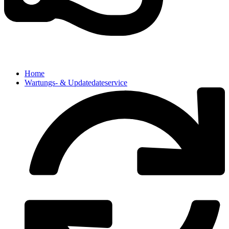
Home
Wartungs- & Updatedateservice