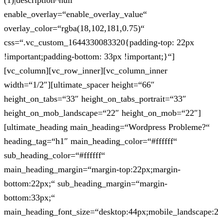
(1)|description^null“
enable_overlay=“enable_overlay_value“
overlay_color=“rgba(18,102,181,0.75)“
css=“.vc_custom_1644330083320{padding-top: 22px
!important;padding-bottom: 33px !important;}“]
[vc_column][vc_row_inner][vc_column_inner
width=“1/2″][ultimate_spacer height=“66″
height_on_tabs=“33″ height_on_tabs_portrait=“33″
height_on_mob_landscape=“22″ height_on_mob=“22″]
[ultimate_heading main_heading=“Wordpress Probleme?“
heading_tag=“h1″ main_heading_color=“#ffffff“
sub_heading_color=“#ffffff“
main_heading_margin=“margin-top:22px;margin-
bottom:22px;“ sub_heading_margin=“margin-
bottom:33px;“
main_heading_font_size=“desktop:44px;mobile_landscape: