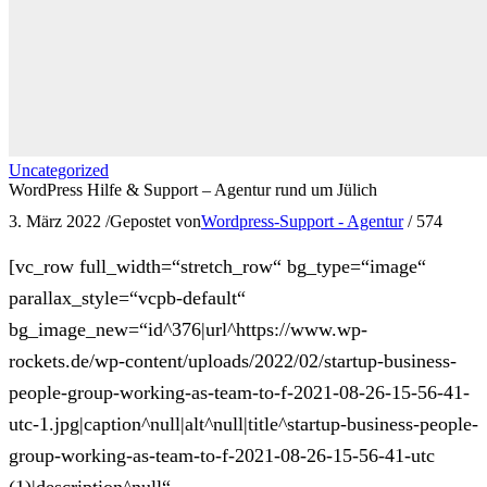
Uncategorized
WordPress Hilfe & Support – Agentur rund um Jülich
3. März 2022
/
Gepostet von
Wordpress-Support - Agentur
/
574
[vc_row full_width=“stretch_row“ bg_type=“image“
parallax_style=“vcpb-default“
bg_image_new=“id^376|url^https://www.wp-
rockets.de/wp-content/uploads/2022/02/startup-business-
people-group-working-as-team-to-f-2021-08-26-15-56-41-
utc-1.jpg|caption^null|alt^null|title^startup-business-people-
group-working-as-team-to-f-2021-08-26-15-56-41-utc