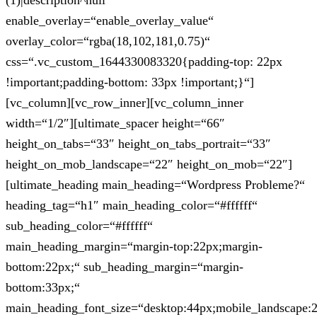
(1)|description^null“
enable_overlay=“enable_overlay_value“
overlay_color=“rgba(18,102,181,0.75)“
css=“.vc_custom_1644330083320{padding-top: 22px
!important;padding-bottom: 33px !important;}“]
[vc_column][vc_row_inner][vc_column_inner
width=“1/2″][ultimate_spacer height=“66″
height_on_tabs=“33″ height_on_tabs_portrait=“33″
height_on_mob_landscape=“22″ height_on_mob=“22″]
[ultimate_heading main_heading=“Wordpress Probleme?“
heading_tag=“h1″ main_heading_color=“#ffffff“
sub_heading_color=“#ffffff“
main_heading_margin=“margin-top:22px;margin-
bottom:22px;“ sub_heading_margin=“margin-
bottom:33px;“
main_heading_font_size=“desktop:44px;mobile_landscape: