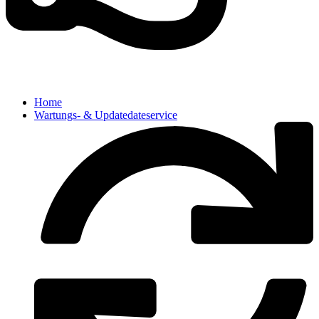
Home
Wartungs- & Updatedateservice