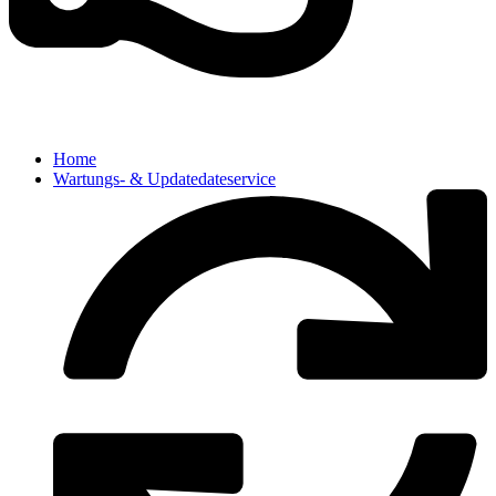
Home
Wartungs- & Updatedateservice