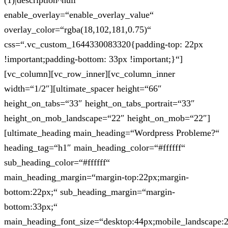
(1)|description^null“
enable_overlay=“enable_overlay_value“
overlay_color=“rgba(18,102,181,0.75)“
css=“.vc_custom_1644330083320{padding-top: 22px
!important;padding-bottom: 33px !important;}“]
[vc_column][vc_row_inner][vc_column_inner
width=“1/2″][ultimate_spacer height=“66″
height_on_tabs=“33″ height_on_tabs_portrait=“33″
height_on_mob_landscape=“22″ height_on_mob=“22″]
[ultimate_heading main_heading=“Wordpress Probleme?“
heading_tag=“h1″ main_heading_color=“#ffffff“
sub_heading_color=“#ffffff“
main_heading_margin=“margin-top:22px;margin-
bottom:22px;“ sub_heading_margin=“margin-
bottom:33px;“
main_heading_font_size=“desktop:44px;mobile_landscape: