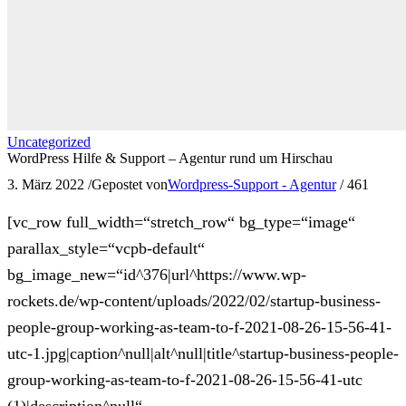
Uncategorized
WordPress Hilfe & Support – Agentur rund um Hirschau
3. März 2022
/
Gepostet von
Wordpress-Support - Agentur
/
461
[vc_row full_width=“stretch_row“ bg_type=“image“
parallax_style=“vcpb-default“
bg_image_new=“id^376|url^https://www.wp-
rockets.de/wp-content/uploads/2022/02/startup-business-
people-group-working-as-team-to-f-2021-08-26-15-56-41-
utc-1.jpg|caption^null|alt^null|title^startup-business-people-
group-working-as-team-to-f-2021-08-26-15-56-41-utc